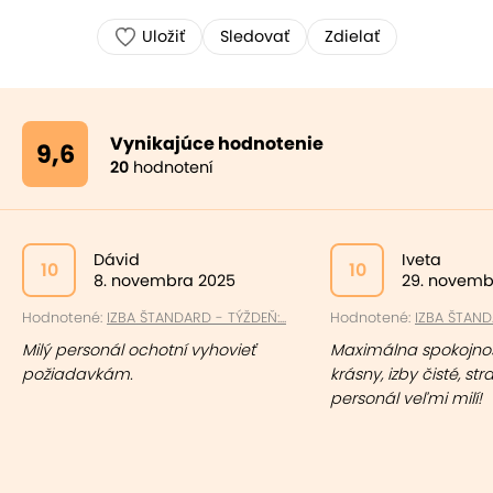
Uložiť
Sledovať
Zdielať
Vynikajúce hodnotenie
9,6
20
hodnotení
Dávid
Iveta
10
10
8. novembra 2025
29. novemb
Hodnotené:
IZBA ŠTANDARD - TÝŽDEŇ:...
Hodnotené:
IZBA ŠTANDA
Milý personál ochotní vyhovieť
Maximálna spokojnos
požiadavkám.
krásny, izby čisté, st
personál veľmi milí!