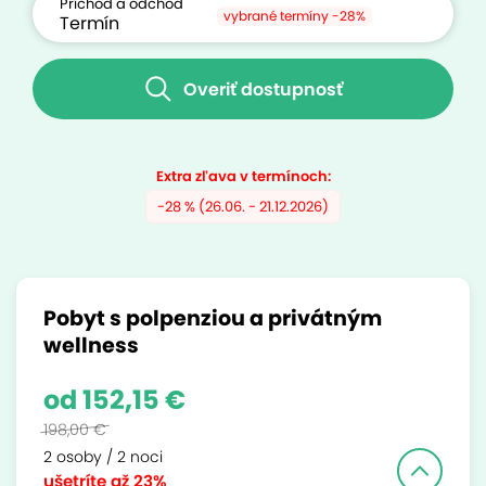
Príchod a odchod
vybrané termíny -28%
Overiť dostupnosť
Extra zľava v termínoch:
-28 % (26.06. - 21.12.2026)
Pobyt s polpenziou a privátným
wellness
od 152,15 €
198,00 €
2 osoby / 2 noci
ušetríte
až 23%