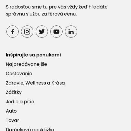
S radosťou sme tu pre vás vždy,
keď hľadáte
Svoje schopnosti a kondíciu môžete
správnu službu za férovú cenu.
vyskúšať na
lezeckej stene
alebo v
lanovom
parku Spider park (10 km)
v Tatranskej
Kotline
Cyklotrasa Tatranská Kotlina – Ždiar
je
náročnejšia lesná cesta vhodná pre horský
Inšpirujte sa ponukami
bicykel, ktorú dokončili len nedávno, v roku
2018. Požičovňu bicyklov a elektrobikov s
Najpredávanejšie
detskými sedačkami nájdete rovno v Ždiari
Cestovanie
Top turistickou atrakciou v Peninách je
splav
Zdravie, Wellness a Krása
na tradičných drevených pltiach
kaňonom
Zážitky
rieky Dunajec. Z prístaviska pltí
Majere do
Jedlo a pitie
Lesnice
(v dĺžke 11 km) a z prístaviska Červený
Kláštor do Lesnice (v dĺžke 9 km) zažijete
Auto
nevšednú plavbu. Pre návrat po plavbe plťou
Tovar
môžete použiť bicykel. Trasy sú dobre
Darčeková poukážka