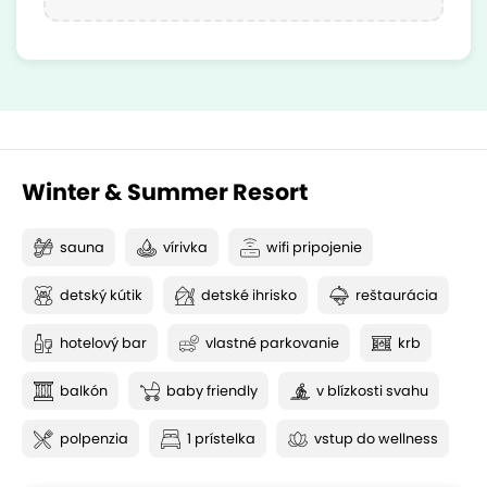
Winter & Summer Resort
sauna
vírivka
wifi pripojenie
detský kútik
detské ihrisko
reštaurácia
hotelový bar
vlastné parkovanie
krb
balkón
baby friendly
v blízkosti svahu
polpenzia
1 prístelka
vstup do wellness