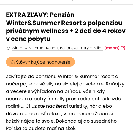
EXTRA ZĽAVY: Penzión
Winter&Summer Resort s polpenziou
privátnym wellness + 2 deti do 4 rokov
v cene pobytu
Winter & Summer Resort, Belianske Tatry - Ždiar
(mapa)
9.6
Vynikajúce hodnotenie
Zavítajte do penziónu Winter & Summer resort a
načerpajte nové sily na skvelej dovolenke. Raňajky
a večere s výhľadom na prírodu vás nikdy
neomrzia a baby friendly prostredie poteší každú
rodinku. Či už ste nadšenci turistiky, hôr alebo
dávate prednosť relaxu, v malebnom Ždiari si
každý nájde to svoje. Dokonca aj do susedného
Poľska to budete mať na skok.