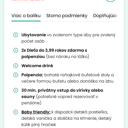
Viac o balíku
Storno podmienky
Doplňujúce inf
Ubytovanie
vo zvolenom type izby pre zvolený
počet osôb
2x Dieťa do 3,99 rokov zdarma s
polpenziou
(bez nároku na lôžko)
Welcome drink
Polpenzia:
bohaté raňajkové bufetové stoly a
večere formou bufetu alebo donáška na izbu
30 min. privátny vstup do vírivky alebo
sauny
(potrebné vopred rezervovať v
penzióne)
Baby friendly:
k dispozícii detská postieľka,
detská vanička a stolička na kŕmenie, detský
kútik plný hračiek