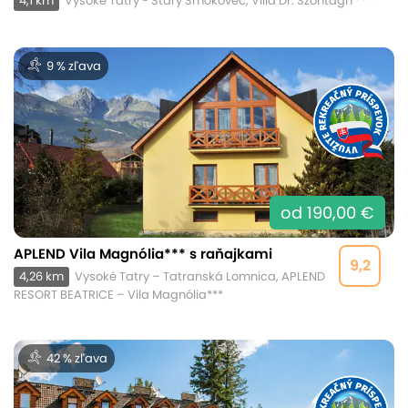
4,1 km
Vysoké Tatry - Starý Smokovec, Villa Dr. Szontagh ****
9 % zľava
od 190,00 €
APLEND Vila Magnólia*** s raňajkami
9,2
4,26 km
Vysoké Tatry – Tatranská Lomnica, APLEND
RESORT BEATRICE – Vila Magnólia***
42 % zľava