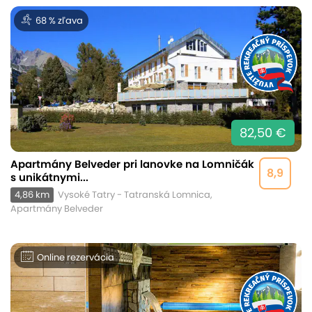
68 % zľava
82,50 €
Apartmány Belveder pri lanovke na Lomničák
8,9
s unikátnymi...
4,86 km
Vysoké Tatry - Tatranská Lomnica,
Apartmány Belveder
Online rezervácia