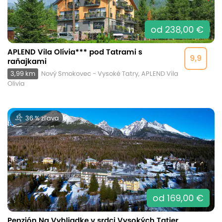
od 238,00 €
APLEND Vila Olívia*** pod Tatrami s
9,9
raňajkami
3,99 km
Nový Smokovec - Vysoké Tatry, APLEND Vila
Olivia
36 % zľava
od 169,00 €
Penzión Na Vyhliadke v srdci Vysokých Tatier