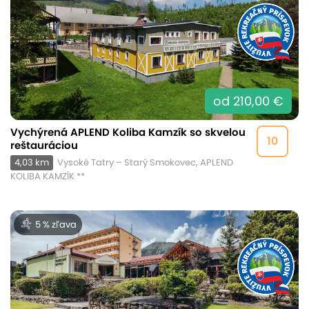
od 210,00 €
Vychýrená APLEND Koliba Kamzík so skvelou
10
reštauráciou
4,03 km
Vysoké Tatry – Starý Smokovec, APLEND
KOLIBA KAMZÍK **
5 % zľava