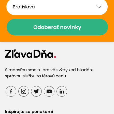
Odoberať novinky
S radosťou sme tu pre vás vždy,
keď hľadáte
správnu službu za férovú cenu.
Inšpirujte sa ponukami