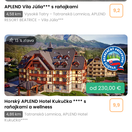
APLEND Vila Júlia*** s raňajkami
9,2
4,58 km
Vysoké Tatry – Tatranská Lomnica, APLEND
RESORT BEATRICE – Vila Júlia***
13 % zľava
od 230,00 €
Horský APLEND Hotel Kukučka **** s
9,9
raňajkami a wellness
4,86 km
Tatranská Lomnica, APLEND Hotel
Kukučka****