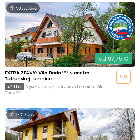
50 % zľava
od 97,75 €
EXTRA ZĽAVY: Vila Dedo*** v centre
9,0
Tatranskej Lomnice
5,46 km
Vysoké Tatry - Tatranská Lomnica, Vila
Dedo***
17 % zľava