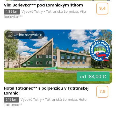
Vila Borievka*** pod Lomnickým štítom
9,4
4,89 km
Vysoké Tatry - Tatranská Lomnica, Vila
Borievka***
Online rezervácia
od 184,00 €
Hotel Tatranec** s polpenziou v Tatranskej
7,9
Lomnici
5,19 km
Vysoké Tatry - Tatranská Lomnica, Hotel
Tatranec**