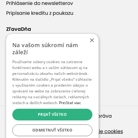
Prihlásenie do newsletterov
Pripísanie kreditu z poukazu
ZľavaDňa
×
Náš príbeh
Na vašom súkromí nám
Kontakt
záleží
Kariéra
Používame súbory cookies na zaistenie
Blog
funkčnosti webu a s vaším súhlasom aj na
personalizáciu obsahu našich webstránok.
Pre médiá
Kliknutím na tlačidlo „Prijať všetko“ súhlasíte
s využívaním cookies a predaním údajov o
Pre partnerov
správaní na webe na zobrazenie cielenej
reklamy na sociálnych sieťach, reklamných
sieťach a ďalších weboch.
Prečítať viac
PRIJAŤ VŠETKO
© 2010 – 2026
inspirago s. r. o.
. Všetky práva
vyhradené.
ODMIETNUŤ VŠETKO
Ochrana osobných údajov
|
Nastavenie cookies