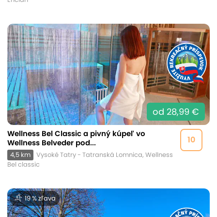
od 28,99 €
Wellness Bel Classic a pivný kúpeľ vo
10
Wellness Belveder pod...
4,5 km
Vysoké Tatry - Tatranská Lomnica, Wellness
Bel classic
19 % zľava