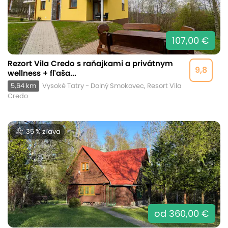
107,00 €
Rezort Vila Credo s raňajkami a privátnym
9,8
wellness + fľaša...
5,64 km
Vysoké Tatry - Dolný Smokovec, Resort Vila
Credo
35 % zľava
od 360,00 €