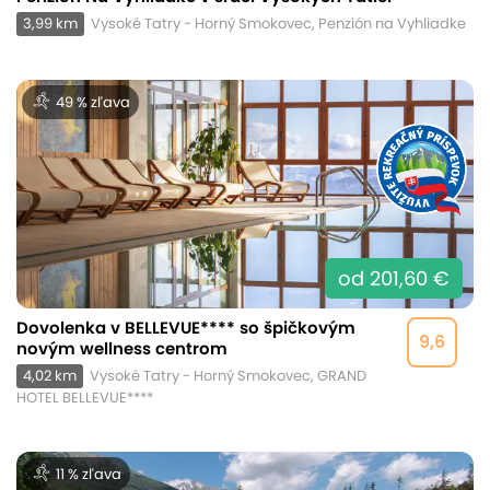
3,99 km
Vysoké Tatry - Horný Smokovec, Penzión na Vyhliadke
49 % zľava
od 201,60 €
Dovolenka v BELLEVUE**** so špičkovým
9,6
novým wellness centrom
4,02 km
Vysoké Tatry - Horný Smokovec, GRAND
HOTEL BELLEVUE****
11 % zľava