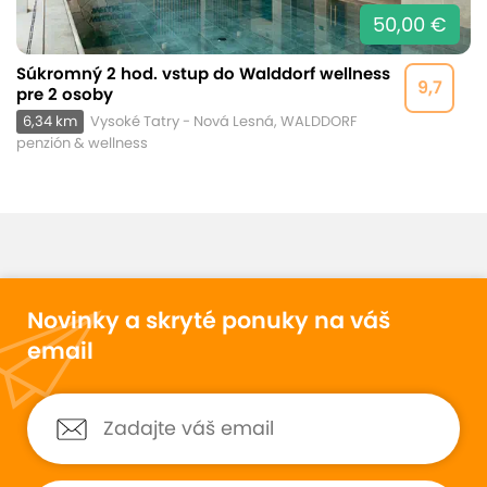
50,00 €
Súkromný 2 hod. vstup do Walddorf wellness
9,7
pre 2 osoby
6,34 km
Vysoké Tatry - Nová Lesná, WALDDORF
penzión & wellness
Novinky a skryté ponuky na váš
email