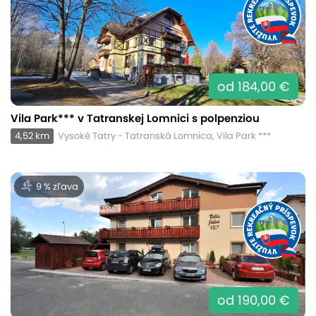
od 184,00 €
Vila Park*** v Tatranskej Lomnici s polpenziou
4,52 km
Vysoké Tatry - Tatranská Lomnica, Vila Park ***
9 % zľava
od 190,00 €