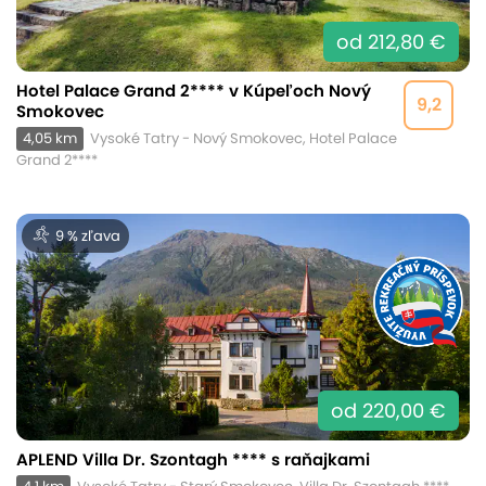
od 212,80 €
Hotel Palace Grand 2**** v Kúpeľoch Nový
9,2
Smokovec
4,05 km
Vysoké Tatry - Nový Smokovec, Hotel Palace
Grand 2****
9 % zľava
od 220,00 €
APLEND Villa Dr. Szontagh **** s raňajkami