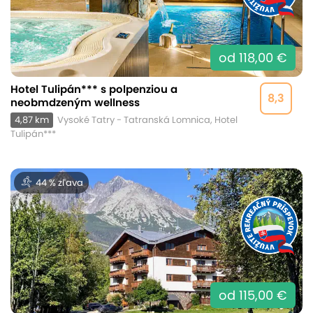
od 118,00 €
Hotel Tulipán*** s polpenziou a
8,3
neobmdzeným wellness
4,87 km
Vysoké Tatry - Tatranská Lomnica, Hotel
Tulipán***
44 % zľava
od 115,00 €