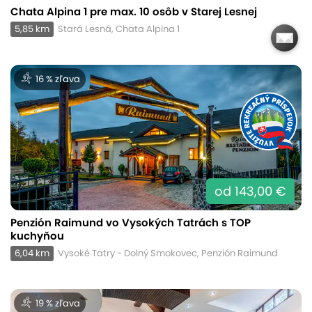
Chata Alpina 1 pre max. 10 osôb v Starej Lesnej
5,85 km
Stará Lesná, Chata Alpina 1
16 % zľava
od 143,00 €
Penzión Raimund vo Vysokých Tatrách s TOP
kuchyňou
6,04 km
Vysoké Tatry - Dolný Smokovec, Penzión Raimund
19 % zľava