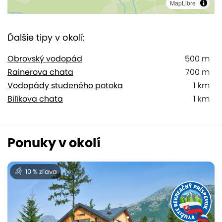
MapLibre
Ďalšie tipy v okolí:
Obrovský vodopád
500 m
Rainerova chata
700 m
Vodopády studeného potoka
1 km
Bilíkova chata
1 km
Ponuky v okolí
10 % zľava