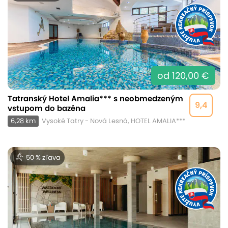
od 120,00 €
Tatranský Hotel Amalia*** s neobmedzeným
9,4
vstupom do bazéna
6,28 km
Vysoké Tatry - Nová Lesná, HOTEL AMALIA***
50 % zľava