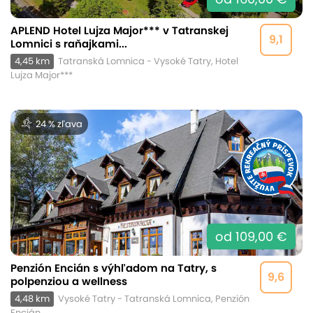
APLEND Hotel Lujza Major*** v Tatranskej
9,1
Lomnici s raňajkami...
4,45 km
Tatranská Lomnica - Vysoké Tatry, Hotel
Lujza Major***
24 % zľava
od 109,00 €
Penzión Encián s výhľadom na Tatry, s
9,6
polpenziou a wellness
4,48 km
Vysoké Tatry - Tatranská Lomnica, Penzión
Encián