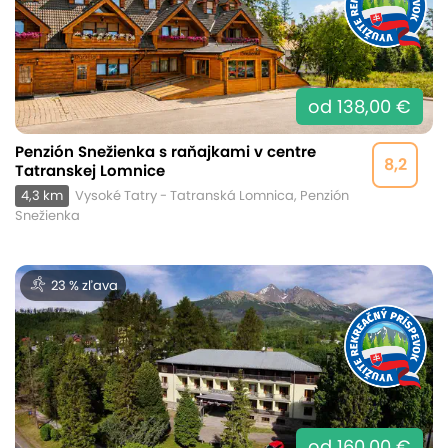
od 138,00 €
Penzión Snežienka s raňajkami v centre
8,2
Tatranskej Lomnice
4,3 km
Vysoké Tatry - Tatranská Lomnica, Penzión
Snežienka
23 % zľava
od 160,00 €