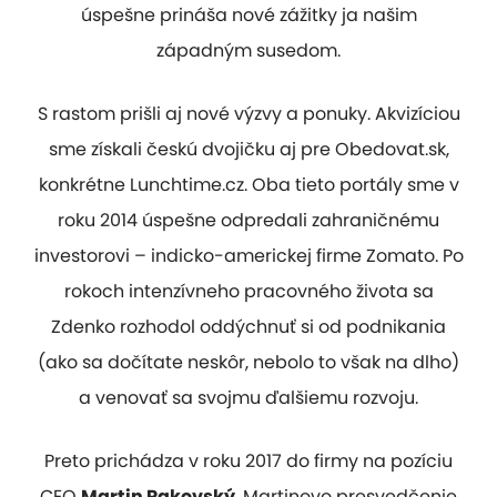
úspešne prináša nové zážitky ja našim
západným susedom.
S rastom prišli aj nové výzvy a ponuky. Akvizíciou
sme získali českú dvojičku aj pre Obedovat.sk,
konkrétne Lunchtime.cz. Oba tieto portály sme v
roku 2014 úspešne odpredali zahraničnému
investorovi – indicko-americkej firme Zomato. Po
rokoch intenzívneho pracovného života sa
Zdenko rozhodol oddýchnuť si od podnikania
(ako sa dočítate neskôr, nebolo to však na dlho)
a venovať sa svojmu ďalšiemu rozvoju.
Preto prichádza v roku 2017 do firmy na pozíciu
CEO
Martin Rakovský
. Martinovo presvedčenie