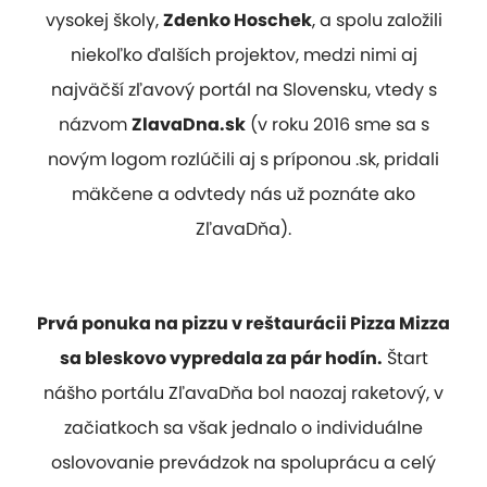
vysokej školy,
Zdenko Hoschek
, a spolu založili
niekoľko ďalších projektov, medzi nimi aj
najväčší zľavový portál na Slovensku, vtedy s
názvom
ZlavaDna.sk
(v roku 2016 sme sa s
novým logom rozlúčili aj s príponou .sk, pridali
mäkčene a odvtedy nás už poznáte ako
ZľavaDňa).
Prvá ponuka na pizzu v reštaurácii Pizza Mizza
sa bleskovo vypredala za pár hodín.
Štart
nášho portálu ZľavaDňa bol naozaj raketový, v
začiatkoch sa však jednalo o individuálne
oslovovanie prevádzok na spoluprácu a celý