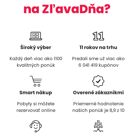
na ZľavaDňa?
Široký výber
11 rokov na trhu
Každý deň viac ako 1100
Predali sme už viac ako
kvalitných ponúk
6 041 419
kupónov
Smart nákup
Overené zákazníkmi
Pobyty si môžete
Priemerné hodnotenie
rezervovať online
našich ponúk je
8,9 z 10