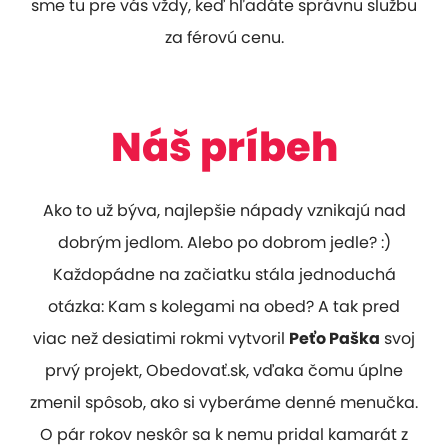
sme tu pre vás vždy, keď hľadáte správnu službu
za férovú cenu.
Náš príbeh
Ako to už býva, najlepšie nápady vznikajú nad
dobrým jedlom. Alebo po dobrom jedle? :)
Každopádne na začiatku stála jednoduchá
otázka: Kam s kolegami na obed? A tak pred
viac než desiatimi rokmi vytvoril
Peťo Paška
svoj
prvý projekt, Obedovať.sk, vďaka čomu úplne
zmenil spôsob, ako si vyberáme denné menučka.
O pár rokov neskôr sa k nemu pridal kamarát z