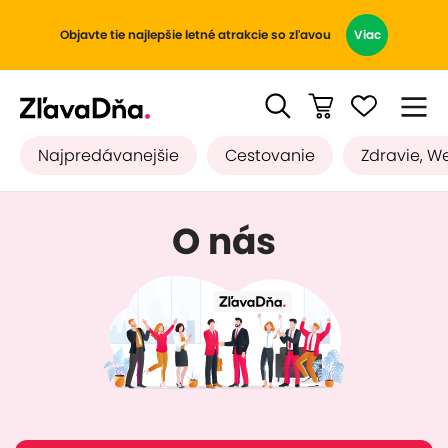
Objavte tie najlepšie letné atrakcie so zľavou
Viac
Najpredávanejšie
Cestovanie
Zdravie, W
O nás