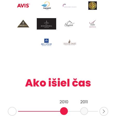
Ako išiel čas
2010
2011
2012
Nas
júca