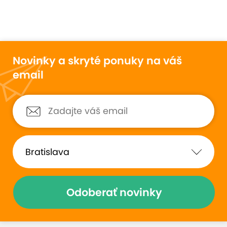
Novinky a skryté ponuky na váš
email
Odoberať novinky