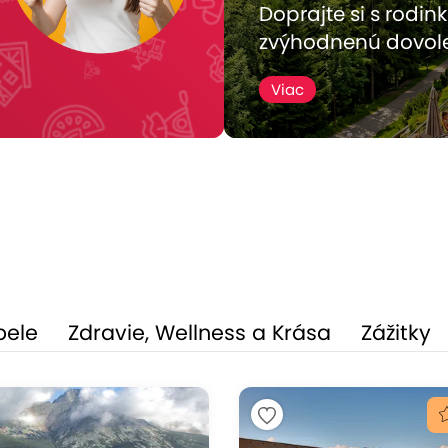
Doprajte si s rodin
zvýhodnenú dovol
Viac
pele
Zdravie, Wellness a Krása
Zážitky