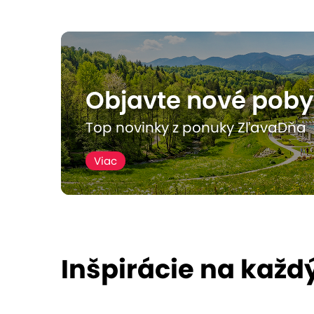
Univerzálny darček
ZĽAVY
Objavte nové poby
Top novinky z ponuky ZľavaDňa
Viac
Inšpirácie na každ