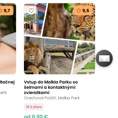
9,7
9,5
itačnej
Vstup do Malkia Parku so
šelmami a kontaktnými
zvieratkami
eFit
Orechová Potôň, Malkia Park
19 % zľava
od 8,90 €