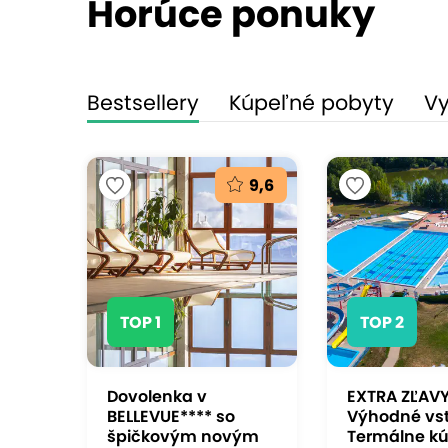
Horúce ponuky
Bestsellery
Kúpeľné pobyty
Vy
9,6
TOP 1
TOP 2
Dovolenka v
EXTRA ZĽAVY
BELLEVUE**** so
Výhodné vs
špičkovým novým
Termálne kú