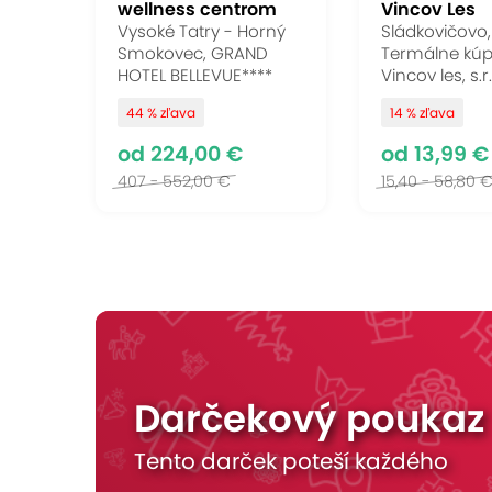
wellness centrom
Vincov Les
Vysoké Tatry - Horný
Sládkovičovo,
Smokovec, GRAND
Termálne kúp
HOTEL BELLEVUE****
Vincov les, s.r
44 % zľava
14 % zľava
od 224,00 €
od 13,99 €
407 - 552,00 €
15,40 - 58,80 
Univerzálny darček
EŠTE LEPŠIA CENA!
Darčekový poukaz
Tento darček poteší každého