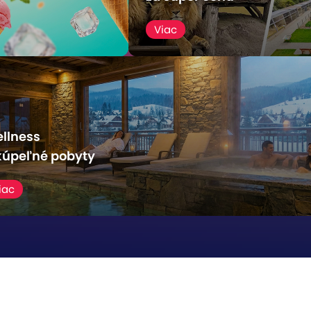
Viac
ľava
llness
kúpeľné
pobyty
iac