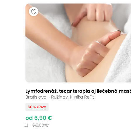
Lymfodrenáž, tecar terapia aj liečebná masáž
Bratislava - Ružinov, Klinika ReFit
60 % zľava
od 6,90 €
11 - 315,00 €