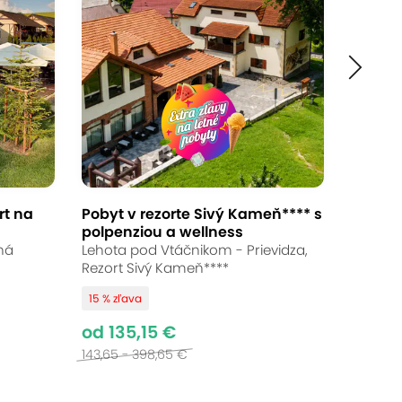
rt na
Pobyt v rezorte Sivý Kameň**** s
polpenziou a wellness
sná
Lehota pod Vtáčnikom - Prievidza,
Rezort Sivý Kameň****
15 % zľava
od 135,15 €
143,65 - 398,65 €