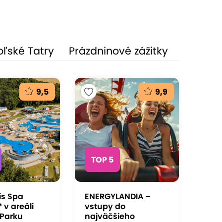
oľské Tatry
Prázdninové zážitky
9,5
9,9
TOP 5
is Spa
ENERGYLANDIA –
 v areáli
vstupy do
Parku
najväčšieho