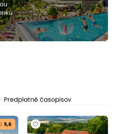
kou
enku
Predplatné časopisov
9,6