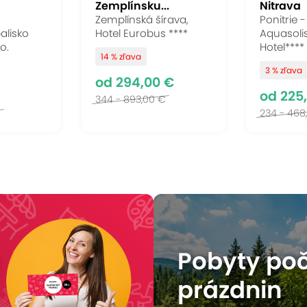
Zemplínsku...
Nitrava
Zemplínská šírava,
Ponitrie 
alisko
Hotel Eurobus ****
Aquasoli
.o.
Hotel****
14 % zľava
3 % zľava
od 294,00 €
od 225
344 - 893,00 €
€
234 - 468
ový poukaz a výber naj
ZĽAVA
Pobyty poč
prázdnin