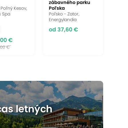
zábavného parku
Poľska
- Poľný Kesov,
s Spa
Poľsko - Zator,
Energylandia
od 37,60 €
,00 €
,00 €
obľúbenejších akcií
as letných