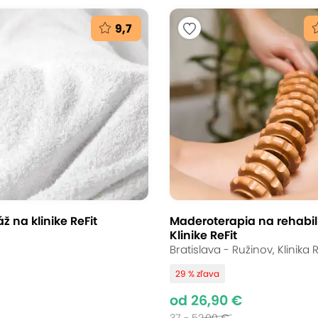
9,7
 na klinike ReFit
Maderoterapia na rehabil
Klinike ReFit
Bratislava - Ružinov, Klinika R
29 % zľava
od 26,90 €