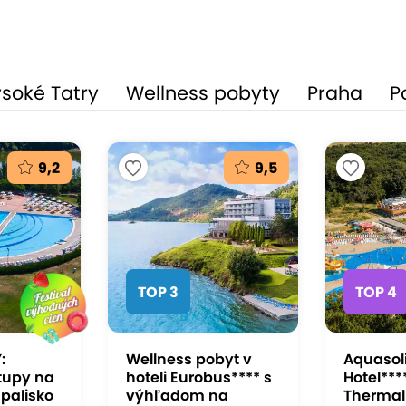
soké Tatry
Wellness pobyty
Praha
P
9,2
9,5
TOP 3
TOP 4
:
Wellness pobyt v
Aquasol
tupy na
hoteli Eurobus**** s
Hotel****
palisko
výhľadom na
Thermal