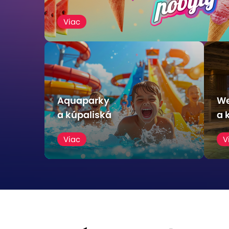
Viac
Zľava
Z
Aquaparky
We
a kúpaliská
a 
Viac
V