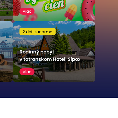
Viac
2 deti zadarmo
Rodinný pobyt
v tatranskom Hoteli Sipox
Viac