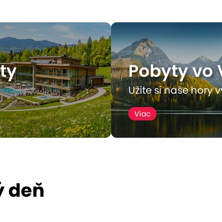
ový poukaz a výber naj
ZĽAVA
ty
Pobyty vo 
Užite si naše hory 
Viac
ý deň