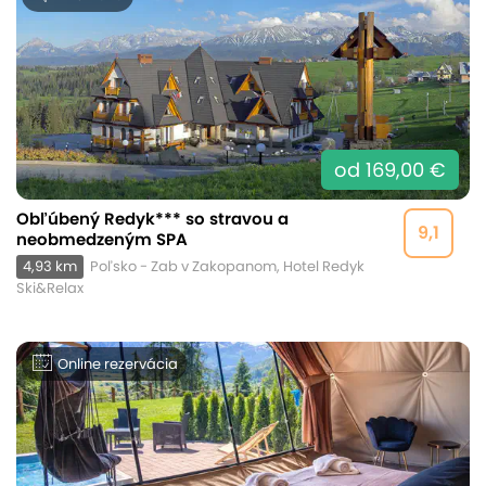
od 169,00 €
Obľúbený Redyk*** so stravou a
9,1
neobmedzeným SPA
4,93 km
Poľsko - Zab v Zakopanom, Hotel Redyk
Ski&Relax
Online rezervácia