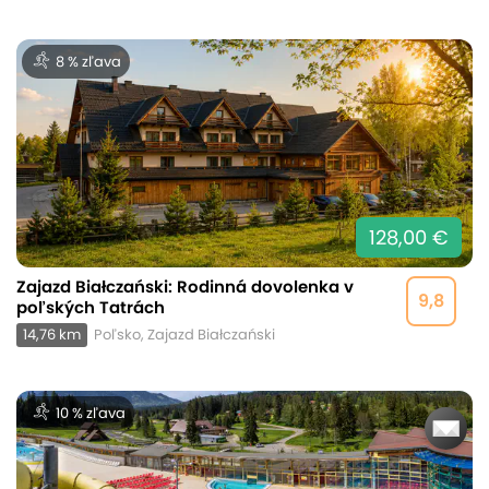
8 % zľava
128,00 €
Zajazd Białczański: Rodinná dovolenka v
9,8
poľských Tatrách
14,76 km
Poľsko, Zajazd Białczański
10 % zľava