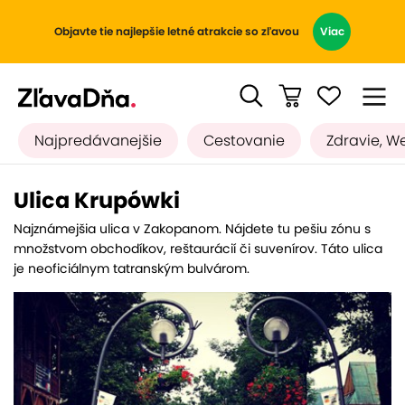
Objavte tie najlepšie letné atrakcie so zľavou
Viac
Najpredávanejšie
Cestovanie
Zdravie, W
Ulica Krupówki
Najznámejšia ulica v Zakopanom. Nájdete tu pešiu zónu s
množstvom obchodíkov, reštaurácií či suvenírov. Táto ulica
je neoficiálnym tatranským bulvárom.