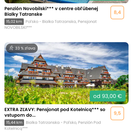
Penzión Novobilski*** v centre obľúbenej
8,4
Bialky Tatranske
15,02 km
Poľsko - Bialka Tatrzanska, Pensjonat
NOVOBILSKI***
33 % zľava
od 93,00 €
EXTRA ZĽAVY: Pensjonat pod Kotelnicą*** so
9,5
vstupom do...
15,44 km
Bialka Tatrzanska - Poľsko, Penzión Pod
Kotelnicą***