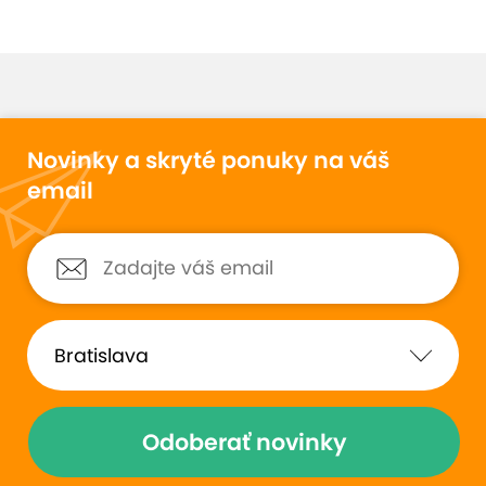
Novinky a skryté ponuky na váš
email
Odoberať novinky