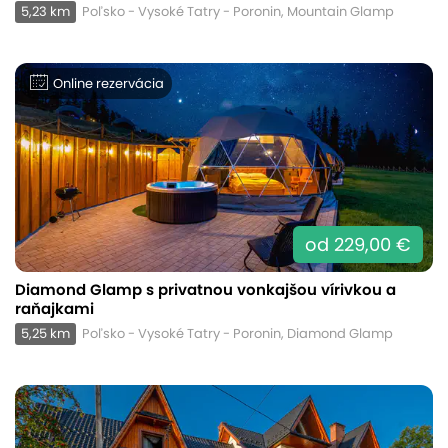
5,23 km
Poľsko - Vysoké Tatry - Poronin, Mountain Glamp
Online rezervácia
od 229,00 €
Diamond Glamp s privatnou vonkajšou vírivkou a
raňajkami
5,25 km
Poľsko - Vysoké Tatry - Poronin, Diamond Glamp