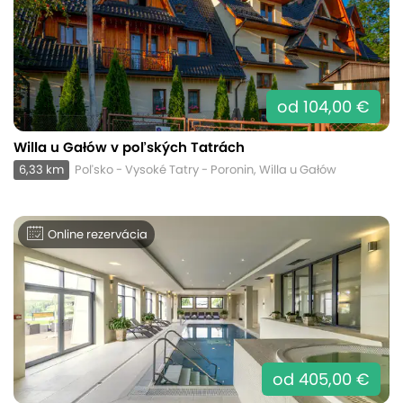
od 104,00 €
Willa u Gałów v poľských Tatrách
6,33 km
Poľsko - Vysoké Tatry - Poronin, Willa u Gałów
Online rezervácia
od 405,00 €