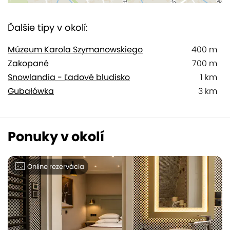
Ďalšie tipy v okolí:
Múzeum Karola Szymanowskiego
400 m
Zakopané
700 m
Snowlandia - Ľadové bludisko
1 km
Gubałówka
3 km
Ponuky v okolí
Online rezervácia