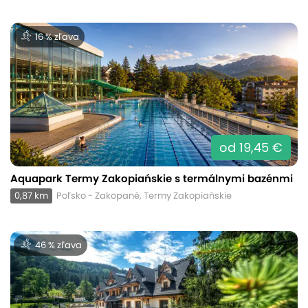
16 % zľava
od 19,45 €
Aquapark Termy Zakopiańskie s termálnymi bazénmi
0,87 km
Poľsko - Zakopané, Termy Zakopiańskie
46 % zľava