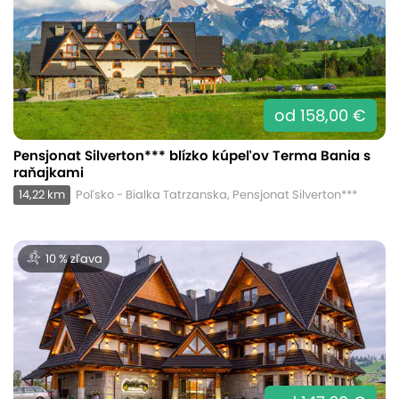
od 158,00 €
Pensjonat Silverton*** blízko kúpeľov Terma Bania s
raňajkami
14,22 km
Poľsko - Bialka Tatrzanska, Pensjonat Silverton***
10 % zľava