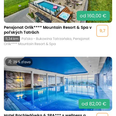
od 160,00 €
Pensjonat Orlik**** Mountain Resort & Spa v
9,7
poľských Tatrách
11,34 km
Poľsko - Bukowina Tatrzańska, Pensjonat
Orlik**** Mountain Resort & Spa
29 % zľava
od 82,00 €
Hotel Bachledówka & SPA*** s wellness a