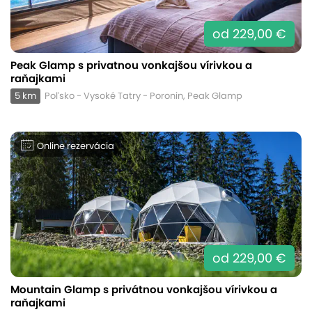
od 229,00 €
Peak Glamp s privatnou vonkajšou vírivkou a
raňajkami
5 km
Poľsko - Vysoké Tatry - Poronin, Peak Glamp
Online rezervácia
od 229,00 €
Mountain Glamp s privátnou vonkajšou vírivkou a
raňajkami