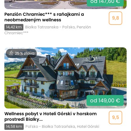
od 147,60 €
Penzión Chramiec*** s raňajkami a
9,8
neobmedzeným wellness
14,42 km
Bialka Tatrzanska - Poľsko, Penzión
Chramiec***
25 % zľava
od 149,00 €
Wellness pobyt v Hoteli Górski v horskom
9,5
prostredí Bialky...
14,58 km
Poľsko - Białka Tatrzańska, Hotel Górski