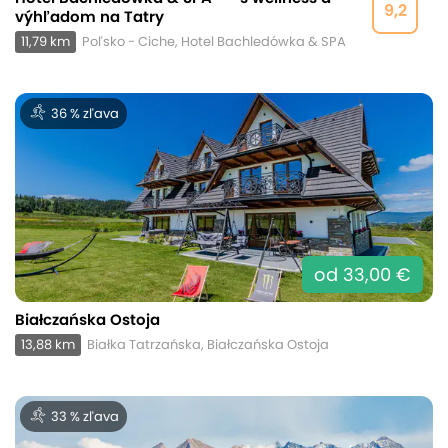
9,2
výhľadom na Tatry
11,79 km
Poľsko - Ciche, Hotel Bachledówka & SPA
36 % zľava
od 33,00 €
Białczańska Ostoja
13,88 km
Białka Tatrzańska, Białczańska Ostoja
33 % zľava