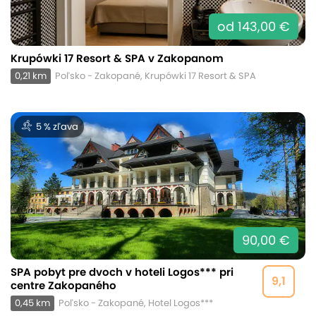
od 143,00 €
Krupówki 17 Resort & SPA v Zakopanom
0,21 km
Poľsko - Zakopané, Krupówki 17 Resort & SPA
5 % zľava
90,00 €
SPA pobyt pre dvoch v hoteli Logos*** pri
9,1
centre Zakopaného
0,45 km
Poľsko - Zakopané, Hotel Logos***