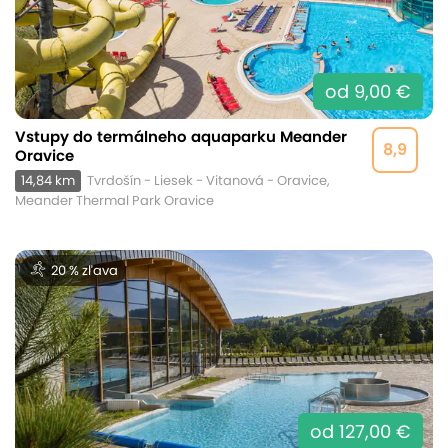
od 9,00 €
Vstupy do termálneho aquaparku Meander
8,9
Oravice
14,84 km
Tvrdošín - Liesek - Vitanová - Oravice,
Meander Thermal Park Oravice
20 % zľava
od 127,00 €