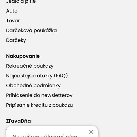
Jedlo a pitie
Auto
Tovar
Darčeková poukážka
Darčeky
Nakupovanie
Rekreačné poukazy
Najčastejšie otázky (FAQ)
Obchodné podmienky
Prihlásenie do newsletterov
Pripísanie kreditu z poukazu
ZľavaDňa
×
Náš príbeh
Na vašom súkromí nám