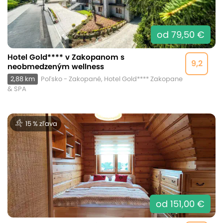
od 79,50 €
Hotel Gold**** v Zakopanom s
9,2
neobmedzeným wellness
2,88 km
Poľsko - Zakopané, Hotel Gold**** Zakopane
& SPA
15 % zľava
od 151,00 €