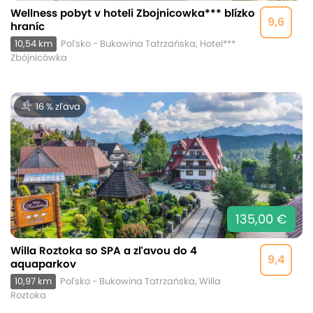
Wellness pobyt v hoteli Zbojnicowka*** blízko
9,6
hraníc
10,54 km
Poľsko - Bukowina Tatrzańska, Hotel***
Zbójnicówka
16 % zľava
135,00 €
Willa Roztoka so SPA a zľavou do 4
9,4
aquaparkov
10,97 km
Poľsko - Bukowina Tatrzańska, Willa
Roztoka