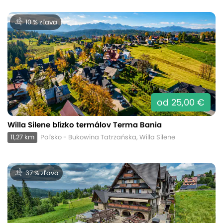
10 % zľava
od 25,00 €
Willa Silene blízko termálov Terma Bania
11,27 km
Poľsko - Bukowina Tatrzańska, Willa Silene
37 % zľava