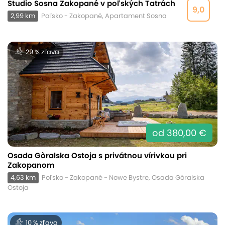
Studio Sosna Zakopané v poľských Tatrách
9,0
2,99 km
Poľsko - Zakopané, Apartament Sosna
29 % zľava
od 380,00 €
Osada Gòralska Ostoja s privátnou vírivkou pri
Zakopanom
4,63 km
Poľsko - Zakopané - Nowe Bystre, Osada Góralska
Ostoja
10 % zľava