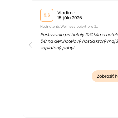
Vladimir
9,6
15. júla 2026
Hodnotené:
Wellness pobyt pre 2...
Parkovanie pri hotely 10€ Mimo hotel
5€ na deň,hotelový hostia,ktorý majú
zaplatený pobyt
Zobraziť 