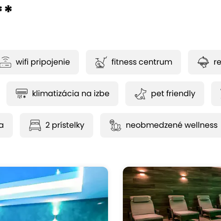
**
wifi pripojenie
fitness centrum
r
klimatizácia na izbe
pet friendly
ka
2 prístelky
neobmedzené wellness