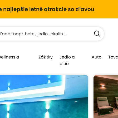
e najlepšie letné atrakcie so zľavou
Wellness a
Zážitky
Jedlo a
Auto
Tova
pitie