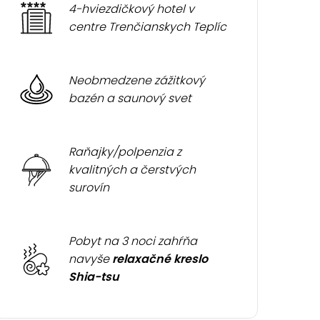
4-hviezdičkový hotel v
centre Trenčianskych Teplíc
Neobmedzene zážitkový
bazén a saunový svet
Raňajky/polpenzia z
kvalitných a čerstvých
surovín
Pobyt na 3 noci zahŕňa
navyše
relaxačné kreslo
Shia-tsu