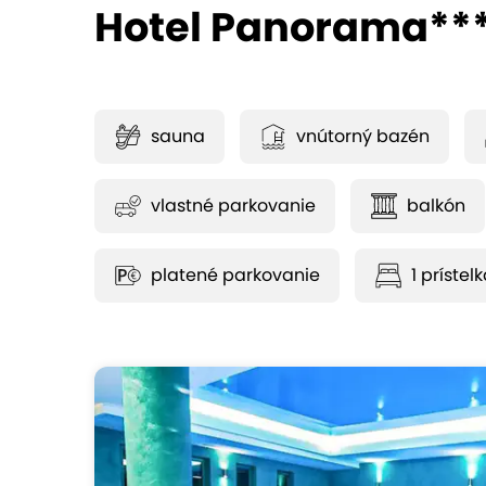
Hotel Panorama**
sauna
vnútorný bazén
vlastné parkovanie
balkón
platené parkovanie
1 prístel