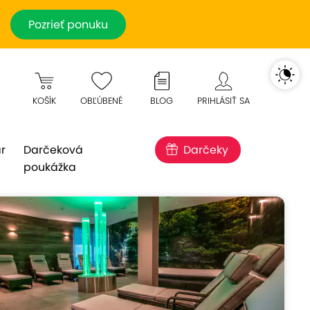
Pozrieť ponuku
KOŠÍK
OBĽÚBENÉ
BLOG
PRIHLÁSIŤ SA
r
Darčeková
Darčeky
poukážka