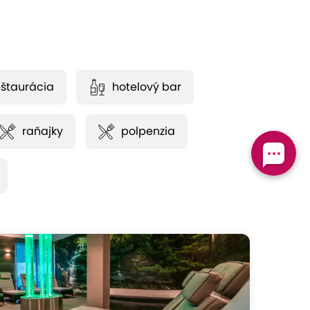
eštaurácia
hotelový bar
raňajky
polpenzia