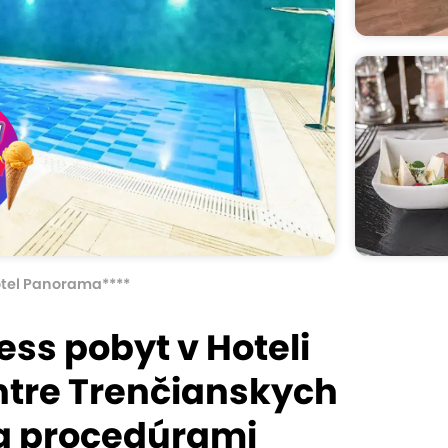
tel Panorama****
ss pobyt v Hoteli
tre Trenčianskych
 a procedúrami