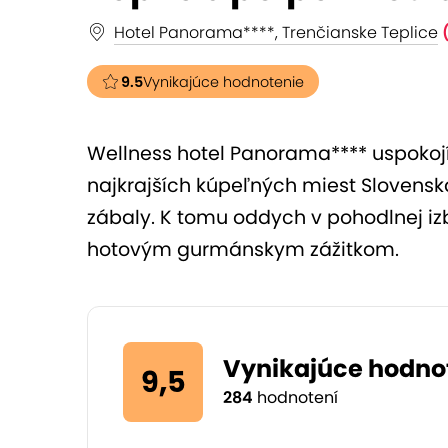
Hotel Panorama****, Trenčianske Teplice
9.5
Vynikajúce hodnotenie
Wellness hotel Panorama**** uspokojí 
najkrajších kúpeľných miest Slovensk
zábaly. K tomu oddych v pohodlnej i
hotovým gurmánskym zážitkom.
Vynikajúce hodno
9,5
284
hodnotení