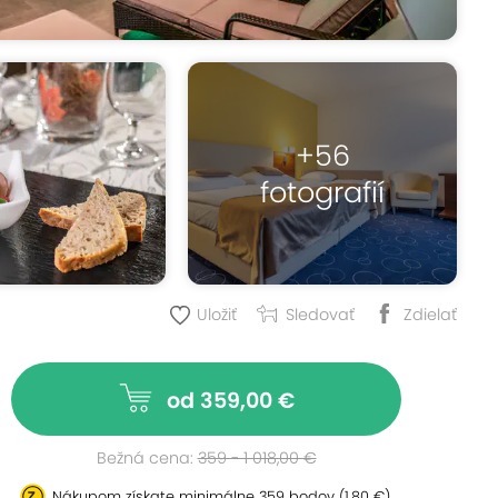
+56
fotografií
Uložiť
Sledovať
Zdielať
od 359,00 €
Bežná cena:
359 - 1 018,00 €
Nákupom získate minimálne
359 bodov
(1,80 €)