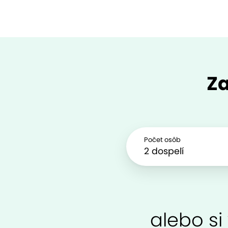
Za
Počet osôb
alebo si