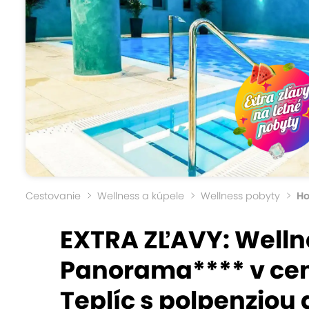
Cestovanie
Wellness a kúpele
Wellness pobyty
Ho
EXTRA ZĽAVY: Wellne
Panorama**** v cen
Teplíc s polpenziou