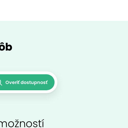
sôb
Overiť dostupnosť
 možností