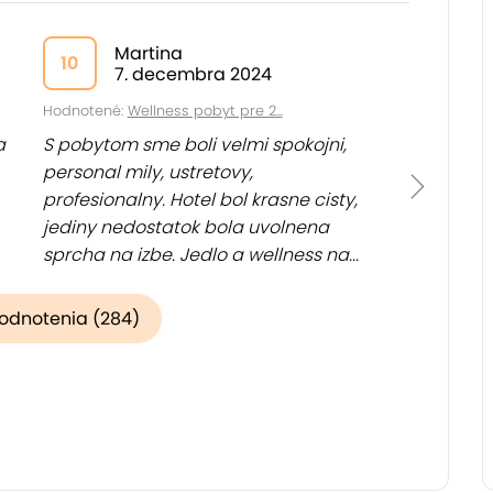
Martina
10
7. decembra 2024
Hodnotené:
Wellness pobyt pre 2...
a
S pobytom sme boli velmi spokojni,
personal mily, ustretovy,
profesionalny. Hotel bol krasne cisty,
jediny nedostatok bola uvolnena
sprcha na izbe. Jedlo a wellness na...
(
Zobraziť
)
hodnotenia (284)