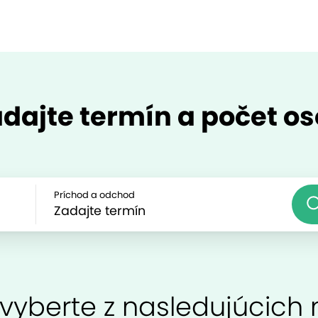
dajte termín a počet o
Príchod a odchod
 vyberte z nasledujúcich