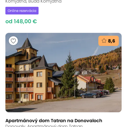
Komjatná, Búda Komjatná
Online rezervácia
od 148,00 €
8,6
Apartmánový dom Tatran na Donovaloch
Donovaly, Apartmánový dom Tatran