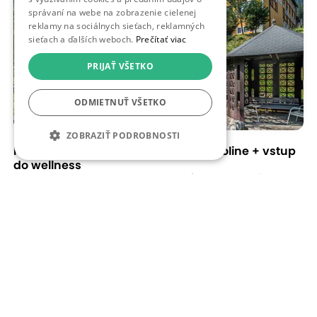
správaní na webe na zobrazenie cielenej
reklamy na sociálnych sieťach, reklamných
sieťach a ďalších weboch.
Prečítať viac
PRIJAŤ VŠETKO
ODMIETNUŤ VŠETKO
ZOBRAZIŤ PODROBNOSTI
Horská chata Orešnica v Račkovej Doline + vstup
do wellness
Račkova dolina - Pribylina, HORSKÁ CHATA OREŠNICA***
Online rezervácia
od 378,00 €
10