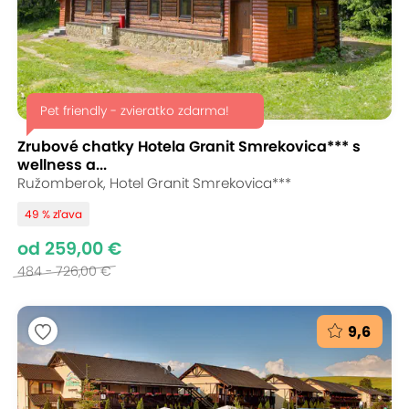
Pet friendly - zvieratko zdarma!
Zrubové chatky Hotela Granit Smrekovica*** s
wellness a...
Ružomberok, Hotel Granit Smrekovica***
49 % zľava
od 259,00 €
484 - 726,00 €
9,6