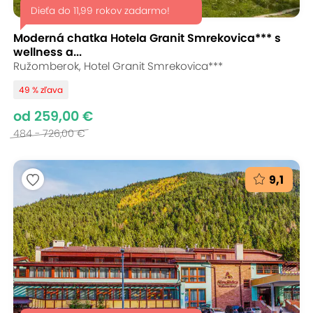
Dieťa do 11,99 rokov zadarmo!
Moderná chatka Hotela Granit Smrekovica*** s
wellness a...
Ružomberok, Hotel Granit Smrekovica***
49 % zľava
od 259,00 €
484 - 726,00 €
9,1