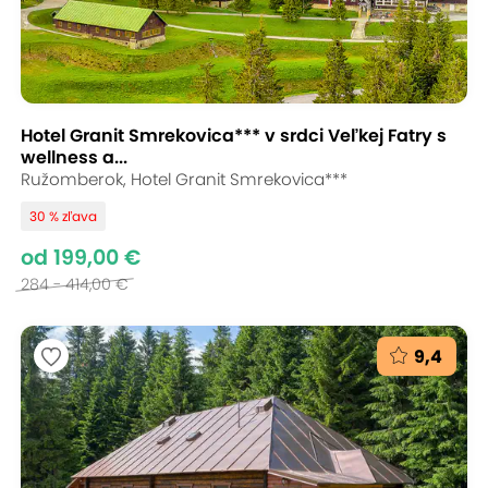
Hotel Granit Smrekovica*** v srdci Veľkej Fatry s
wellness a...
Ružomberok, Hotel Granit Smrekovica***
30 % zľava
od 199,00 €
284 - 414,00 €
9,4