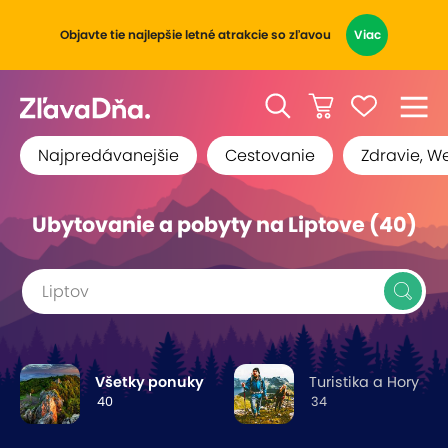
Objavte tie najlepšie letné atrakcie so zľavou
Viac
Najpredávanejšie
Cestovanie
Zdravie, W
Ubytovanie a pobyty na Liptove (40)
Liptov
Všetky ponuky
Turistika a Hory
40
34