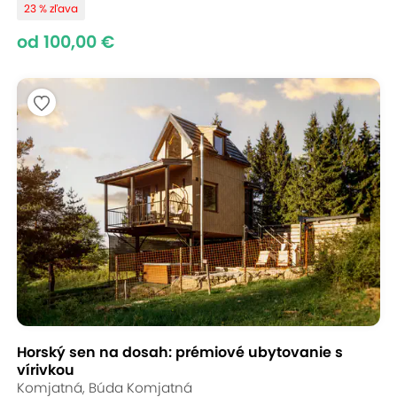
23 % zľava
od 100,00 €
Horský sen na dosah: prémiové ubytovanie s
vírivkou
Komjatná, Búda Komjatná