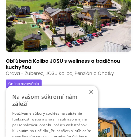
Obľúbená Koliba JOSU s wellness a tradičnou
kuchyňou
Orava - Zuberec, JOSU Koliba, Penzión a Chatky
Online rezervácia
×
190,00 €
Na vašom súkromí nám
záleží
Používame súbory cookies na zaistenie
funkčnosti webu a s vaším súhlasom aj na
personalizáciu obsahu našich webstránok.
Kliknutím na tlačidlo „Prijať všetko“ súhlasíte
s využívaním cookies a predaním údajov o