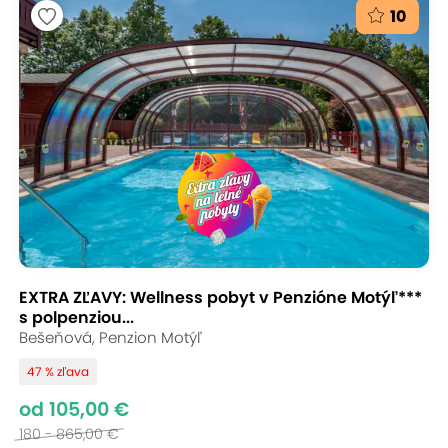
10
EXTRA ZĽAVY: Wellness pobyt v Penzióne Motýľ***
s polpenziou...
Bešeňová, Penzion Motýľ
47 % zľava
od 105,00 €
180 - 865,00 €