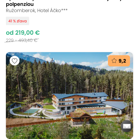
polpenziou
Ružomberok, Hotel Áčko***
41 % zľava
od 219,00 €
229 - 493,40 €
9,2