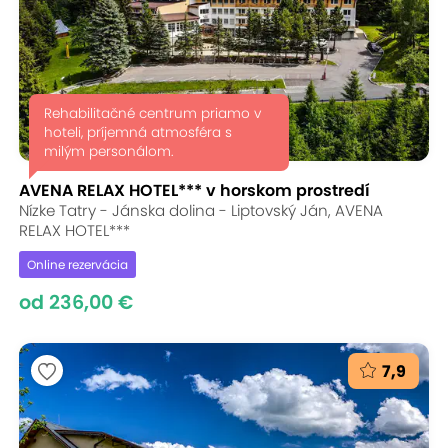
Rehabilitačné centrum priamo v
hoteli, príjemná atmosféra s
milým personálom.
AVENA RELAX HOTEL*** v horskom prostredí
Nízke Tatry - Jánska dolina - Liptovský Ján, AVENA
RELAX HOTEL***
Online rezervácia
od 236,00 €
7,9