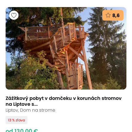
8,6
Zážitkový pobyt v domčeku v korunách stromov
na Liptove s...
Liptov, Dom na strome
13 % zľava
od 130,00 €