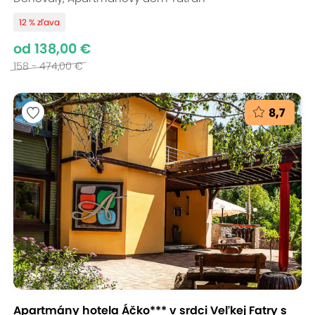
12 % zľava
od 138,00 €
158 - 474,00 €
8,7
Apartmány hotela Áčko*** v srdci Veľkej Fatry s