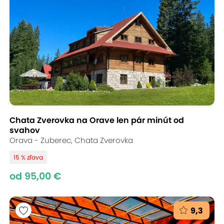
Chata Zverovka na Orave len pár minút od
svahov
Orava - Zuberec, Chata Zverovka
15 % zľava
od 95,00 €
9,3