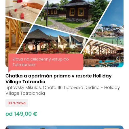
Zľava na celodenný vstup do
Tatralandie!
Chatka a apartmán priamo v rezorte Holliday
Village Tatrandia
Liptovský Mikuláš, Chata 116 Liptovská Dedina - Holiday
Village Tatralandia
30 % zľava
od 149,00 €