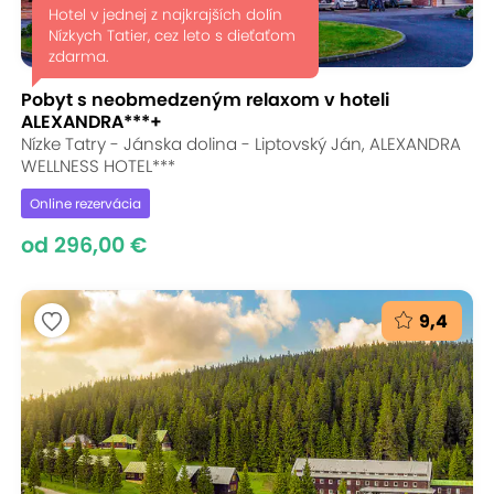
Hotel v jednej z najkrajších dolín
Nízkych Tatier, cez leto s dieťaťom
zdarma.
Pobyt s neobmedzeným relaxom v hoteli
ALEXANDRA***+
Nízke Tatry - Jánska dolina - Liptovský Ján, ALEXANDRA
WELLNESS HOTEL***
Online rezervácia
od 296,00 €
9,4