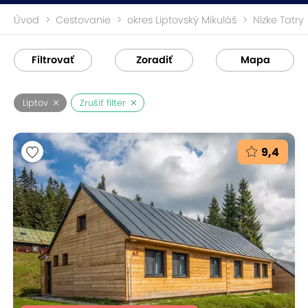
Úvod
Cestovanie
okres Liptovský Mikuláš
Nízke Tatry
Filtrovať
Zoradiť
Mapa
Liptov
Zrušiť filter
9,4