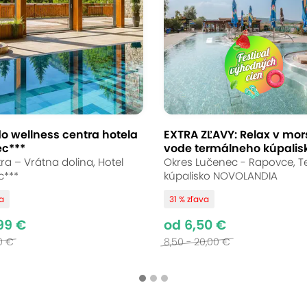
o wellness centra hotela
EXTRA ZĽAVY: Relax v mor
ec***
vode termálneho kúpalisk
ra – Vrátna dolina, Hotel
Okres Lučenec - Rapovce, 
c***
kúpalisko NOVOLANDIA
va
31 % zľava
99 €
od 6,50 €
0 €
8,50 - 20,00 €