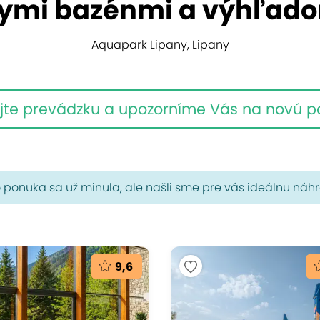
nymi bazénmi a výhľado
Aquapark Lipany, Lipany
jte prevádzku a upozorníme Vás na novú 
 ponuka sa už minula, ale našli sme pre vás ideálnu náh
9,6