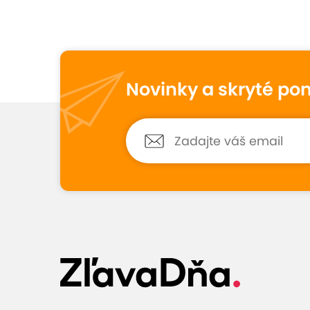
Vynikajúce hodno
9,0
271
hodnotení
Novinky a skryté po
Veronika
10
15. júla 2026
Hodnotené:
Celodenný vstup do...
Mám veľmi rada tento aquapark,
pretože sa tam dá dosýta vyblázniť a
vďaka zľave si ho môžem dopriať
častejšie.
Zobraziť 