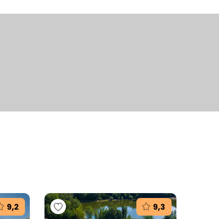
+26
fotografií
9,2
9,3