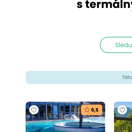
s termál
Sledu
Táto
9,5