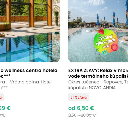
do Aquaparku Lipany
nmi a výhľadom
o wellness centra hotela
EXTRA ZĽAVY: Relax v mor
ec***
vode termálneho kúpalisk
ra – Vrátna dolina, Hotel
Okres Lučenec - Rapovce, 
c***
kúpalisko NOVOLANDIA
! Vychutnajte si termálne vnútorné bazény s t
va
31 % zľava
abavia v bezpečných detských bazénoch, zatiaľ 
99 €
od 6,50 €
né pre deti do 15 rokov a komfortné zázemie​ s 
0 €
8,50 - 20,00 €