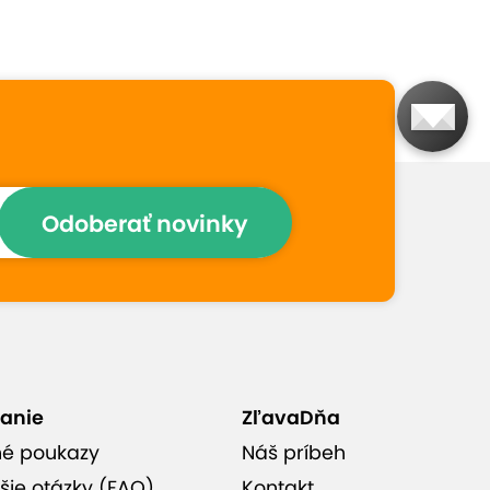
Prečo si vybrať túto
ponuku
Jediný aquapark, ktorý sa
nachádza v horách
Odoberať novinky
Bazény na celkovej ploche
až 1 811 m²
4 celoročne bazény,
vnútorné tobogany,
anie
ZľavaDňa
šmýkačky
né poukazy
Náš príbeh
šie otázky (FAQ)
Kontakt