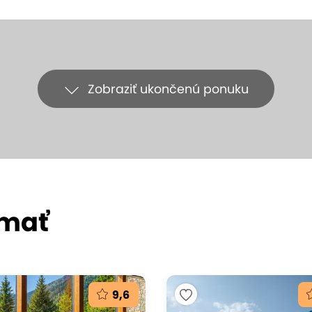
Zobraziť ukončenú ponuku
ímať
9,6