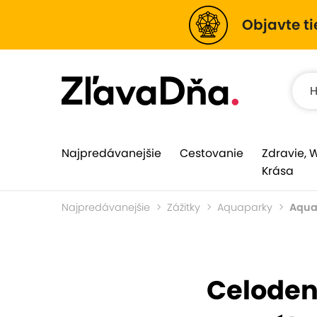
Objavte ti
Najpredávanejšie
Cestovanie
Zdravie, 
Krása
Najpredávanejšie
Zážitky
Aquaparky
Aqua
Celoden