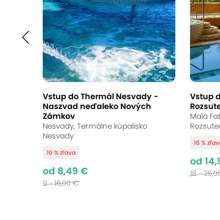
Vstup do Thermál Nesvady -
Vstup d
Naszvad neďaleko Nových
Rozsut
Zámkov
Malá Fat
Nesvady, Termálne kúpalisko
Rozsute
Nesvady
16 % zľa
10 % zľava
od 14,
od 8,49 €
18 - 25,0
9 - 16,00 €