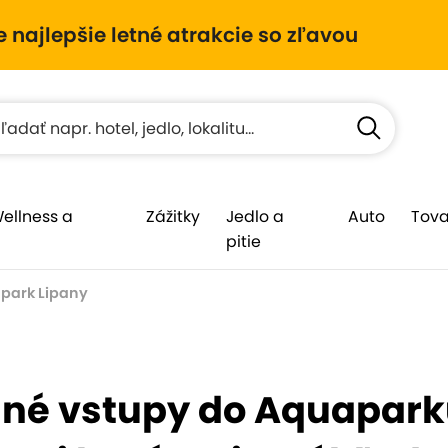
e najlepšie letné atrakcie so zľavou
Wellness a
Zážitky
Jedlo a
Auto
Tova
pitie
park Lipany
né vstupy do Aquapark