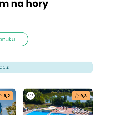
m na hory
ponuku
radu:
9,2
9,3