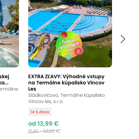
Ukončené
od 14,99 €
Až 20 % zľava
Bežná cena:
18,50 - 24,00 €
skej
EXTRA ZĽAVY: Výhodné vstupy
a...
na Termálne kúpalisko Vincov
Les
Termálne
Sládkovičovo, Termálne kúpalisko
eplotou vody až do 38°C, ideálne na
Vincov les, s.r.o.
čo vy si užijete relaxačné vírivky.
14 % zľava
bistrom a kolibou.
od 13,99 €
15,40 - 58,80 €