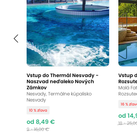
Celodenné vstupy 
s termálnymi bazé
na hory
Aquapark Lipany, Lipany
(mapa)
Vstup do Thermál Nesvady -
Vstup d
9
Vynikajúce hodnotenie
Naszvad neďaleko Nových
Rozsut
Zámkov
Malá Fat
Nesvady, Termálne kúpalisko
Rozsute
Objavte čaro zimy v Aquaparku Lipany
Nesvady
16 % zľa
oddych počas chladných dní. Deti sa z
10 % zľava
od 14,
Rodiny určite ocenia aj výhodné vstup
od 8,49 €
18 - 25,0
9 - 16,00 €