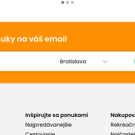
tenie
nuky na váš email
Alena
10
21. marca 2026
Hodnotené:
Celodenný vstup do...
Úplná spokojnosť.
Inšpirujte sa ponukami
Nakupov
Najpredávanejšie
Rekreač
hodnotenia (271)
Cestovanie
Najčastej