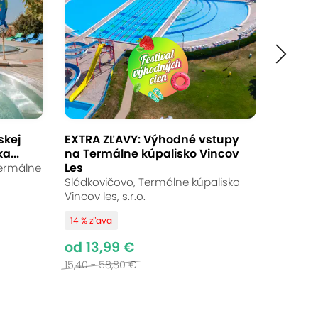
skej
EXTRA ZĽAVY: Výhodné vstupy
a...
na Termálne kúpalisko Vincov
Les
Termálne
Sládkovičovo, Termálne kúpalisko
Vincov les, s.r.o.
14 % zľava
od 13,99 €
15,40 - 58,80 €