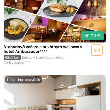
99,00 €
3-chodová večera s privátnym wellness v
8,9
hoteli Ambassador****
68,47 km
Košice - Staré Mesto, Hotel
Ambassador****
Online rezervácia