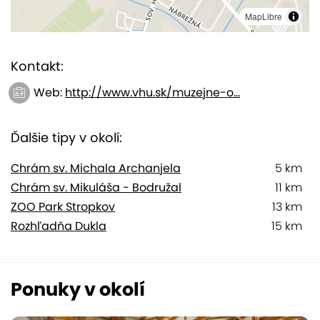
MapLibre
Kontakt:
Web:
http://www.vhu.sk/muzejne-o...
Ďalšie tipy v okolí:
Chrám sv. Michala Archanjela
5 km
Chrám sv. Mikuláša - Bodružal
11 km
ZOO Park Stropkov
13 km
Rozhľadňa Dukla
15 km
Ponuky v okolí