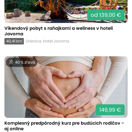
od 139,00 €
Víkendový pobyt s raňajkami a wellness v hoteli
Javorna
40,41 km
Drienica, Hotel Javorna
40 % zľava
149,99 €
Komplexný predpôrodný kurz pre budúcich rodičov -
aj online