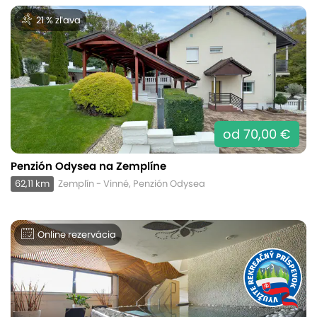
21 % zľava
od 70,00 €
Penzión Odysea na Zemplíne
62,11 km
Zemplín - Vinné, Penzión Odysea
Online rezervácia