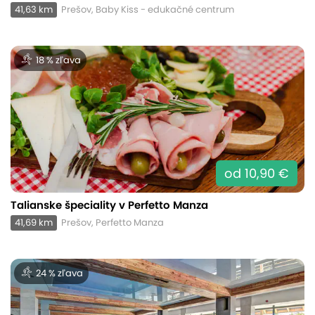
41,63 km
Prešov, Baby Kiss - edukačné centrum
18 % zľava
od 10,90 €
Talianske špeciality v Perfetto Manza
41,69 km
Prešov, Perfetto Manza
24 % zľava