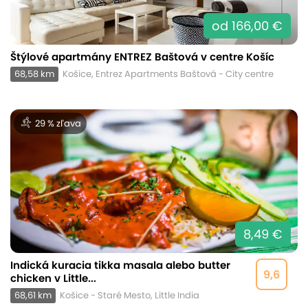
od 166,00 €
Štýlové apartmány ENTREZ Baštová v centre Košíc
68,58 km
Košice, Entrez Apartments Baštová - City centre
29 % zľava
8,49 €
Indická kuracia tikka masala alebo butter
9,6
chicken v Little...
68,61 km
Košice - Staré Mesto, Little India