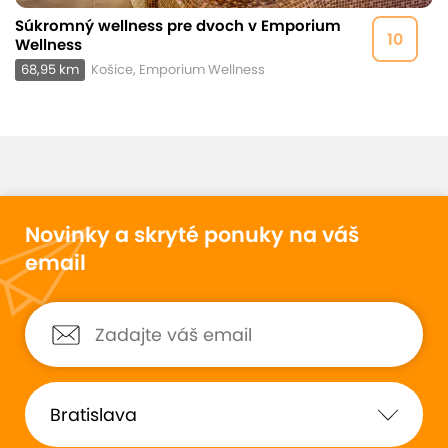
Súkromný wellness pre dvoch v Emporium
10
Wellness
68,95 km
Košice, Emporium Wellness
Novinky a skryté ponuky na váš
email