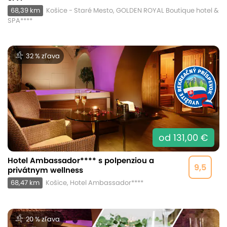
68,39 km
Košice - Staré Mesto, GOLDEN ROYAL Boutique hotel &
SPA****
32 % zľava
od 131,00 €
Hotel Ambassador**** s polpenziou a
9,5
privátnym wellness
68,47 km
Košice, Hotel Ambassador****
20 % zľava