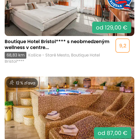
od 129,00 €
Boutique Hotel Bristol**** s neobmedzeným
9,2
wellness v centre...
68,83 km
Košice - Staré Mesto, Boutique Hotel
Bristol****
12 % zľava
od 87,00 €