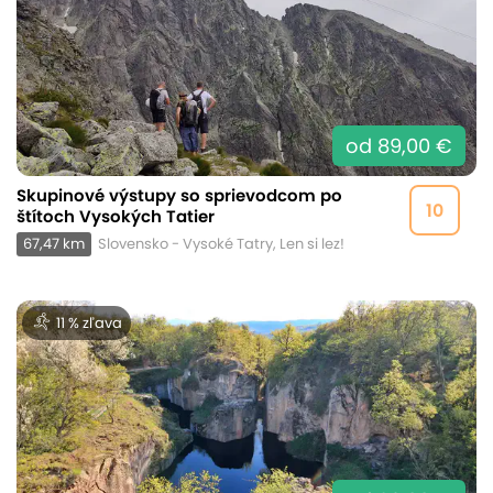
od 89,00 €
Skupinové výstupy so sprievodcom po
10
štítoch Vysokých Tatier
67,47 km
Slovensko - Vysoké Tatry, Len si lez!
11 % zľava