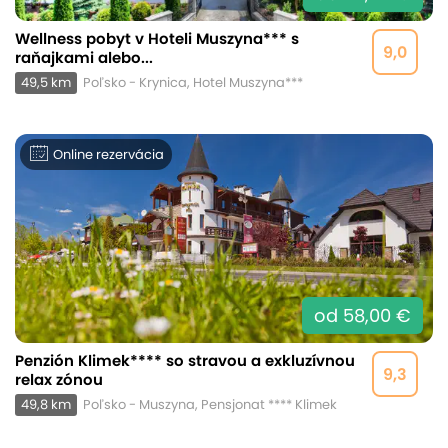
Wellness pobyt v Hoteli Muszyna*** s
9,0
raňajkami alebo...
49,5 km
Poľsko - Krynica, Hotel Muszyna***
Online rezervácia
od 58,00 €
Penzión Klimek**** so stravou a exkluzívnou
9,3
relax zónou
49,8 km
Poľsko - Muszyna, Pensjonat **** Klimek