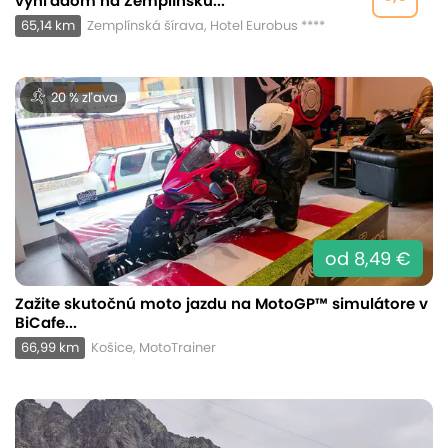
výhľadom na Zemplínsku...
65,14 km
Zemplínská šírava, Hotel Eurobus ****
20 % zľava
od 8,49 €
Zažite skutočnú moto jazdu na MotoGP™ simulátore v
BiCafe...
66,99 km
Košice, MotoTrainer