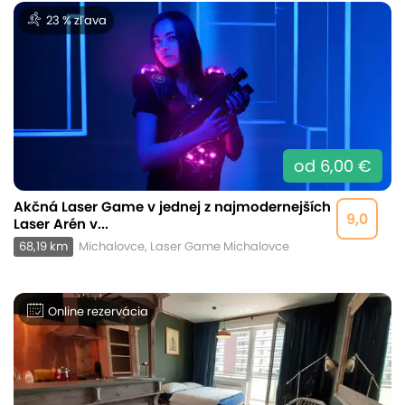
23 % zľava
od 6,00 €
Akčná Laser Game v jednej z najmodernejších
9,0
Laser Arén v...
68,19 km
Michalovce, Laser Game Michalovce
Online rezervácia