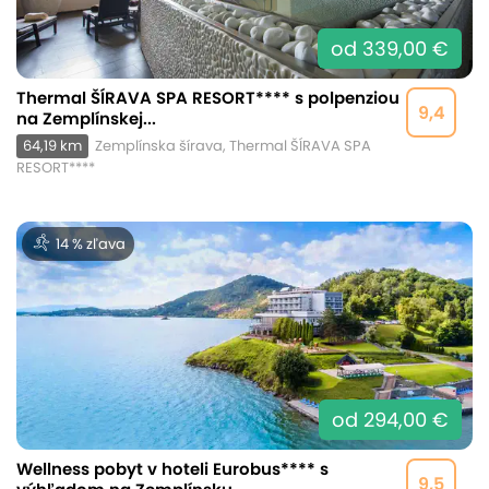
od 339,00 €
Thermal ŠÍRAVA SPA RESORT**** s polpenziou
9,4
na Zemplínskej...
64,19 km
Zemplínska šírava, Thermal ŠÍRAVA SPA
RESORT****
14 % zľava
od 294,00 €
Wellness pobyt v hoteli Eurobus**** s
9,5