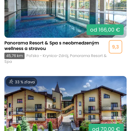
od 166,00 €
Panorama Resort & Spa s neobmedzeným
9,3
wellness a stravou
45,76 km
Poľsko - Krynica-Zdrój, Panorama Resort &
Spa
33 % zľava
od 70,00 €