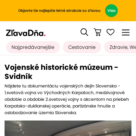
Objavte tie najlepšie letné atrakcie so zľavou
Viac
Najpredávanejšie
Cestovanie
Zdravie, W
Vojenské historické múzeum -
Svidník
Nájdete tu dokumentáciu vojenských dejín Slovenska -
1.svetová vojna vo Východných Karpatoch, medzivojnové
obdobie a obdobie 2.svetovej vojny s akcentom na priebeh
Karpatsko-duklianskej operácie, partizánske hnutie a
oslobodzovanie územia Slovenska.