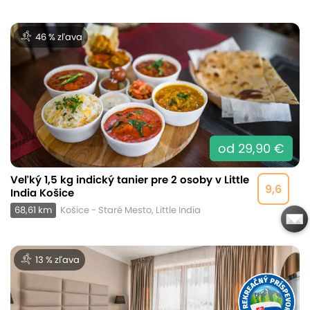
46 % zľava
od 29,90 €
Veľký 1,5 kg indický tanier pre 2 osoby v Little
9,6
India Košice
68,61 km
Košice - Staré Mesto, Little India
13 % zľava