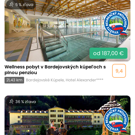
5 % zľava
od 187,00 €
Wellness pobyt v Bardejovských kúpeľoch s
9,4
plnou penziou
21,43 km
Bardejovské Kúpele, Hotel Alexander****
36 % zľava