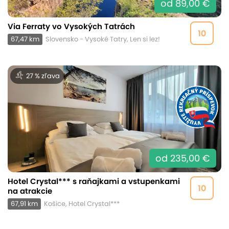
od 89,00 €
Via Ferraty vo Vysokých Tatrách
10
67,47 km
Slovensko - Vysoké Tatry, Len si lez!
27 % zľava
od 235,00 €
Hotel Crystal*** s raňajkami a vstupenkami
10
na atrakcie
67,91 km
Košice, Hotel Crystal***