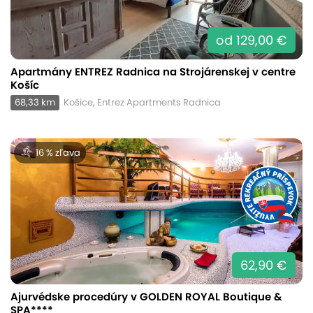
od 129,00 €
Apartmány ENTREZ Radnica na Strojárenskej v centre
Košíc
68,33 km
Košice, Entrez Apartments Radnica
16 % zľava
62,90 €
Ajurvédske procedúry v GOLDEN ROYAL Boutique &
SPA****