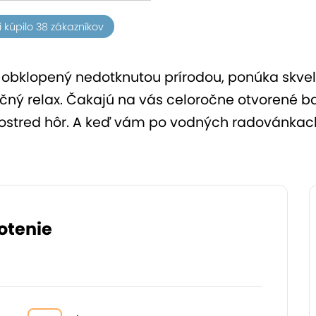
i kúpilo 38 zákazníkov
klopený nedotknutou prírodou, ponúka skvelé 
točný relax. Čakajú na vás celoročne otvorené 
rostred hôr. A keď vám po vodných radovánkach
otenie