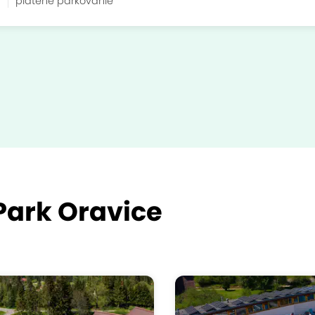
a
platené parkovanie
ark Oravice