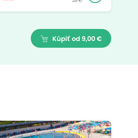
34 €
Kúpiť
od 9,00 €