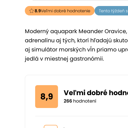
8.9
Veľmi dobré hodnotenie
Tento týždeň s
Moderný aquapark Meander Oravice, ob
adrenalínu aj tých, ktorí hľadajú sku
aj simulátor morských vĺn priamo up
jedlá v miestnej gastronómii.
Veľmi dobré hodn
8,9
266
hodnotení