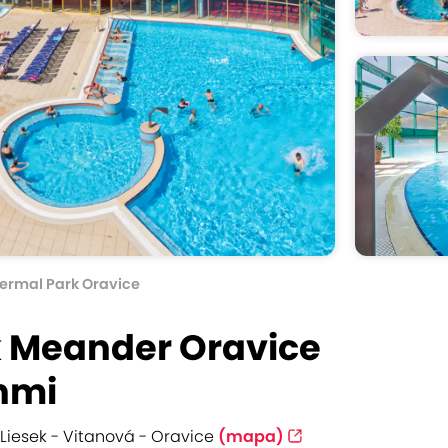
ermal Park Oravice
 Meander Oravice
nmi
Liesek - Vitanová - Oravice
(mapa)