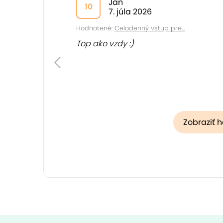
Jan
10
7. júla 2026
Hodnotené:
Celodenný vstup pre...
Top ako vzdy :)
Zobraziť 