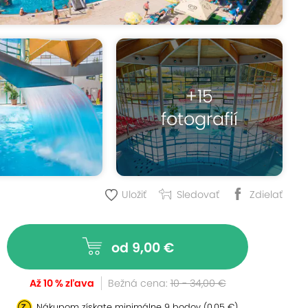
+15
fotografií
Uložiť
Sledovať
Zdielať
od 9,00 €
Až 10 % zľava
Bežná cena:
10 - 34,00 €
Nákupom získate minimálne
9 bodov
(0,05 €)