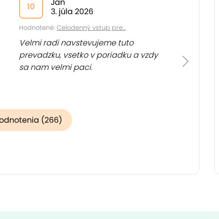
Jan
10
3. júla 2026
Hodnotené:
Celodenný vstup pre...
Velmi radi navstevujeme tuto
prevadzku, vsetko v poriadku a vzdy
sa nam velmi paci.
hodnotenia (266)