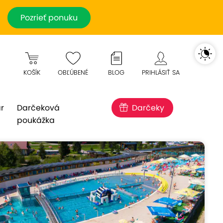
Pozrieť ponuku
KOŠÍK
OBĽÚBENÉ
BLOG
PRIHLÁSIŤ SA
r
Darčeková
Darčeky
poukážka