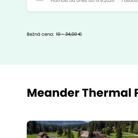
Platnosť od dnes do 13.9.2026
1 osob
Bežná cena:
10 - 34,00 €
Meander Thermal P