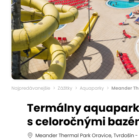
Najpredávanejšie
Zážitky
Aquaparky
Meander Th
Termálny aquapark
s celoročnými bazé
Meander Thermal Park Oravice, Tvrdošín - 