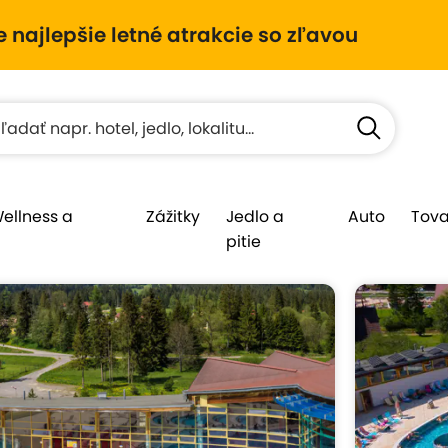
e najlepšie letné atrakcie so zľavou
Wellness a
Zážitky
Jedlo a
Auto
Tova
pitie