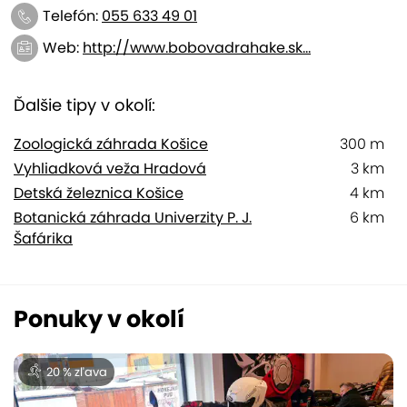
Telefón:
055 633 49 01
Web:
http://www.bobovadrahake.sk...
Ďalšie tipy v okolí:
Zoologická záhrada Košice
300 m
Vyhliadková veža Hradová
3 km
Detská železnica Košice
4 km
Botanická záhrada Univerzity P. J.
6 km
Šafárika
Ponuky v okolí
20 % zľava