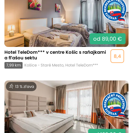
od 89,00 €
Hotel TeleDom*** v centre Košíc s raňajkami
8,4
a fľašou sektu
7,99 km
Košice - Staré Mesto, Hotel TeleDom***
13 % zľava