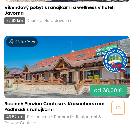
Víkendový pobyt s raňajkami a wellness v hoteli
Javorna
37,62 km
Drienica, Hotel Javorna
25 % zľava
od 60,00 €
Rodinný Penzion Contesa v Krásnohorskom
10
Podhradí s raňajkami
46,52 km
Krásnohorské Podhradie, Restaurant &
Penzion Contesa