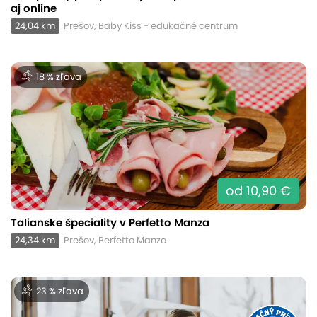
aj online
24,04 km
Prešov, Baby Kiss - edukačné centrum
18 % zľava
od 10,90 €
Talianske špeciality v Perfetto Manza
24,34 km
Prešov, Perfetto Manza
23 % zľava