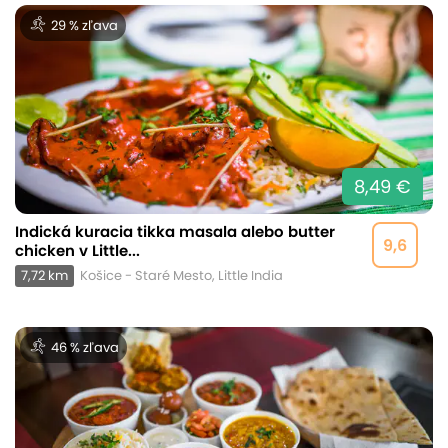
29 % zľava
8,49 €
Indická kuracia tikka masala alebo butter
9,6
chicken v Little...
7,72 km
Košice - Staré Mesto, Little India
46 % zľava