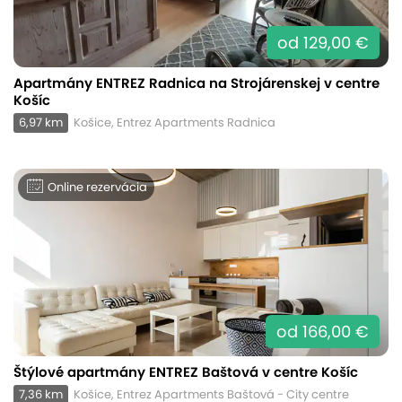
od 129,00 €
Apartmány ENTREZ Radnica na Strojárenskej v centre
Košíc
6,97 km
Košice, Entrez Apartments Radnica
Online rezervácia
od 166,00 €
Štýlové apartmány ENTREZ Baštová v centre Košíc
7,36 km
Košice, Entrez Apartments Baštová - City centre