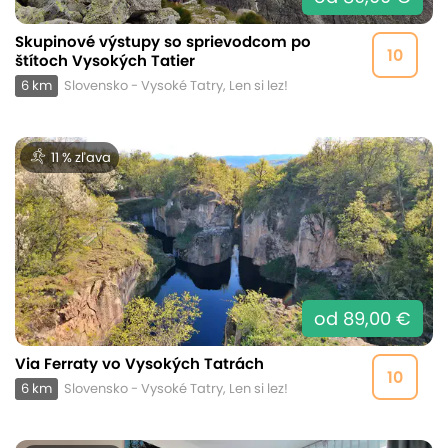
Skupinové výstupy so sprievodcom po
10
štítoch Vysokých Tatier
6 km
Slovensko - Vysoké Tatry, Len si lez!
11 % zľava
od 89,00 €
Via Ferraty vo Vysokých Tatrách
10
6 km
Slovensko - Vysoké Tatry, Len si lez!