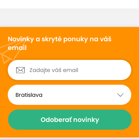
Novinky a skryté ponuky na váš
email
Odoberať novinky