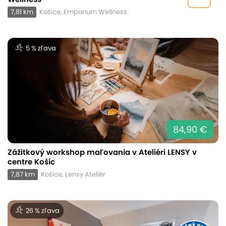
7,81 km
Košice, Emporium Wellness
5 % zľava
84,90 €
Zážitkový workshop maľovania v Ateliéri LENSY v
centre Košíc
7,87 km
Košice, Lensy Ateliér
26 % zľava