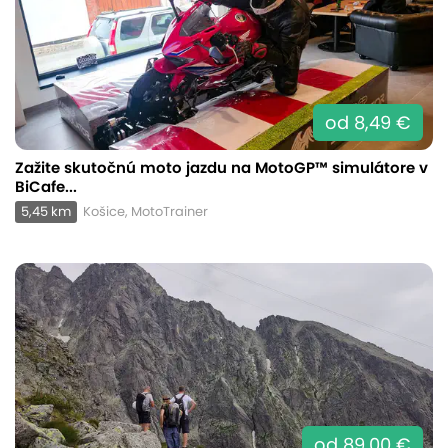
od 8,49 €
Zažite skutočnú moto jazdu na MotoGP™ simulátore v
BiCafe...
5,45 km
Košice, MotoTrainer
od 89,00 €