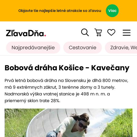
Objavte tie najlepšie letné atrakcie so zľavou
Viac
Najpredávanejšie
Cestovanie
Zdravie, W
Bobová dráha Košice - Kavečany
Prvá letná bobová dráha na Slovensku je dlhá 800 metrov,
má 9 extrémnych zákrut, 3 terénne zlomy a 3 tunely.
Nadmorská výška vratnej stanice je 498 m n. m. a
priemerný sklon trate 28%.