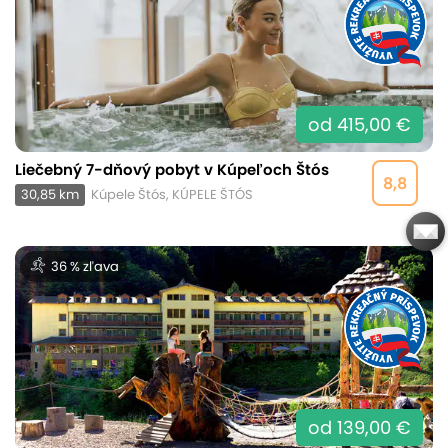
od 415,00 €
Liečebný 7-dňový pobyt v Kúpeľoch Štós
8,8
30,85 km
Kúpele Štós, KÚPELE ŠTÓS
36 % zľava
od 139,00 €