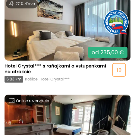
27 % zľava
od 235,00 €
Hotel Crystal*** s raňajkami a vstupenkami
10
na atrakcie
6,83 km
Košice, Hotel Crystal***
Online rezervácia