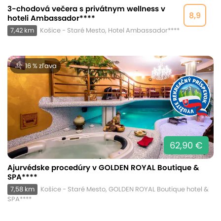
3-chodová večera s privátnym wellness v
8,9
hoteli Ambassador****
7,42 km
Košice - Staré Mesto, Hotel Ambassador****
16 % zľava
62,90 €
Ajurvédske procedúry v GOLDEN ROYAL Boutique &
SPA****
7,58 km
Košice - Staré Mesto, GOLDEN ROYAL Boutique hotel &
SPA****