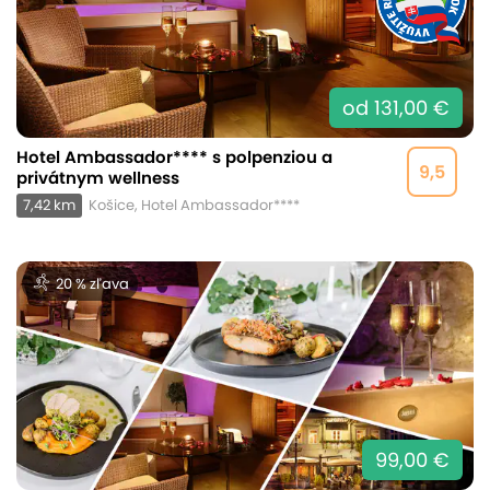
od 131,00 €
Hotel Ambassador**** s polpenziou a
9,5
privátnym wellness
7,42 km
Košice, Hotel Ambassador****
20 % zľava
99,00 €