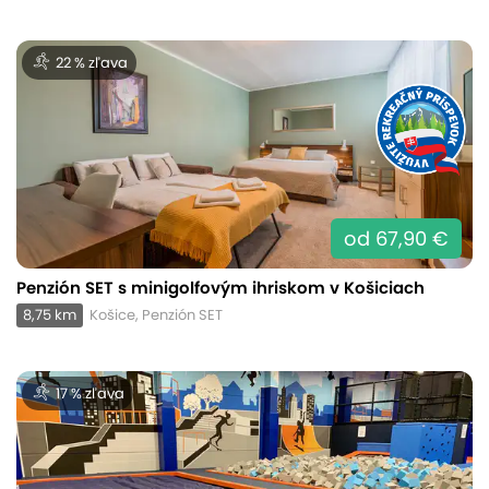
22 % zľava
od 67,90 €
Penzión SET s minigolfovým ihriskom v Košiciach
8,75 km
Košice, Penzión SET
17 % zľava