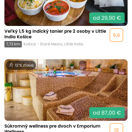
od 29,90 €
Veľký 1,5 kg indický tanier pre 2 osoby v Little
9,6
India Košice
7,72 km
Košice - Staré Mesto, Little India
12 % zľava
od 87,00 €
Súkromný wellness pre dvoch v Emporium
10
Wellness