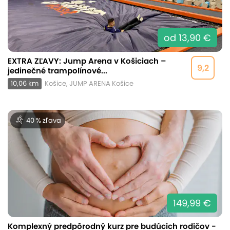
od 13,90 €
EXTRA ZĽAVY: Jump Arena v Košiciach –
9,2
jedinečné trampolínové...
10,06 km
Košice, JUMP ARENA Košice
40 % zľava
149,99 €
Komplexný predpôrodný kurz pre budúcich rodičov -