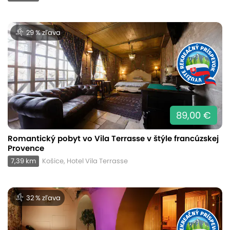
29 % zľava
89,00 €
Romantický pobyt vo Vila Terrasse v štýle francúzskej
Provence
7,39 km
Košice, Hotel Vila Terrasse
32 % zľava