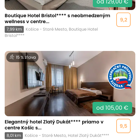
od 129,00 €
Boutique Hotel Bristol**** s neobmedzeným
9,2
wellness v centre...
7,99 km
Košice - Staré Mesto, Boutique Hotel
Bristol****
15 % zľava
od 105,00 €
Elegantný hotel Zlatý Dukát**** priamo v
9,5
centre Košíc s...
8,01 km
Košice - Staré Mesto, Hotel Zlatý Dukát****