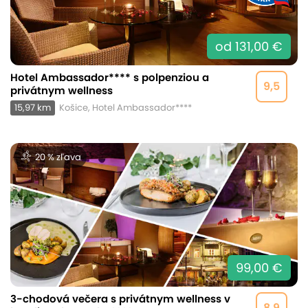
od 131,00 €
Hotel Ambassador**** s polpenziou a
9,5
privátnym wellness
15,97 km
Košice, Hotel Ambassador****
20 % zľava
99,00 €
3-chodová večera s privátnym wellness v
8,9