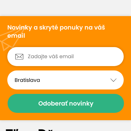
Novinky a skryté ponuky na váš
email
Odoberať novinky