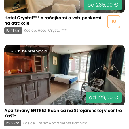
od 235,00 €
Hotel Crystal*** s raňajkami a vstupenkami
10
na atrakcie
15,41 km
Košice, Hotel Crystal***
Online rezervácia
od 129,00 €
Apartmány ENTREZ Radnica na Strojárenskej v centre
Košíc
15,5 km
Košice, Entrez Apartments Radnica