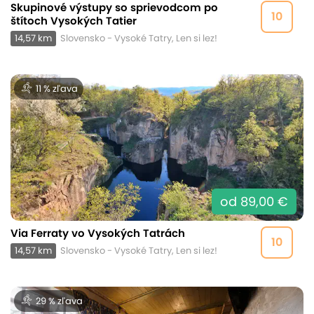
Skupinové výstupy so sprievodcom po
10
štítoch Vysokých Tatier
14,57 km
Slovensko - Vysoké Tatry, Len si lez!
11 % zľava
od 89,00 €
Via Ferraty vo Vysokých Tatrách
10
14,57 km
Slovensko - Vysoké Tatry, Len si lez!
29 % zľava