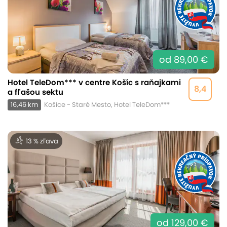
od 89,00 €
Hotel TeleDom*** v centre Košíc s raňajkami
8,4
a fľašou sektu
16,46 km
Košice - Staré Mesto, Hotel TeleDom***
13 % zľava
od 129,00 €