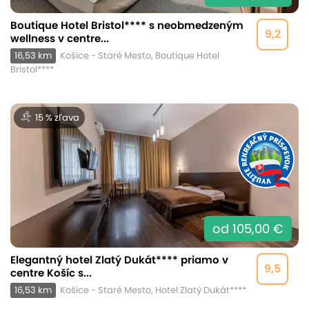
Boutique Hotel Bristol**** s neobmedzeným
9,2
wellness v centre...
16,53 km
Košice - Staré Mesto, Boutique Hotel
Bristol****
15 % zľava
od 105,00 €
Elegantný hotel Zlatý Dukát**** priamo v
9,5
centre Košíc s...
16,53 km
Košice - Staré Mesto, Hotel Zlatý Dukát****