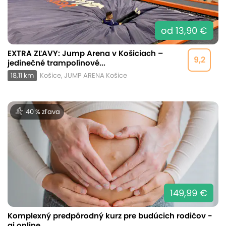
od 13,90 €
EXTRA ZĽAVY: Jump Arena v Košiciach –
9,2
jedinečné trampolínové...
18,11 km
Košice, JUMP ARENA Košice
40 % zľava
149,99 €
Komplexný predpôrodný kurz pre budúcich rodičov -
aj online