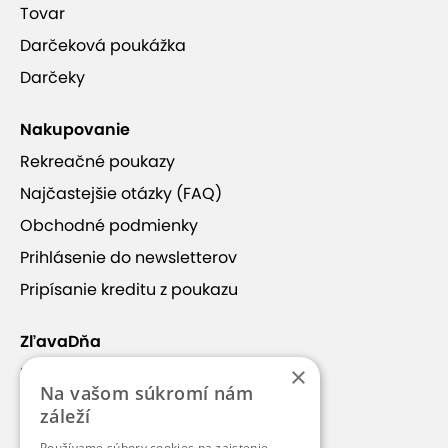
Tovar
Darčeková poukážka
Darčeky
Nakupovanie
Rekreačné poukazy
Najčastejšie otázky (FAQ)
Obchodné podmienky
Prihlásenie do newsletterov
Pripísanie kreditu z poukazu
ZľavaDňa
×
Náš príbeh
Na vašom súkromí nám
Kontakt
záleží
Kariéra
Používame súbory cookies na zaistenie