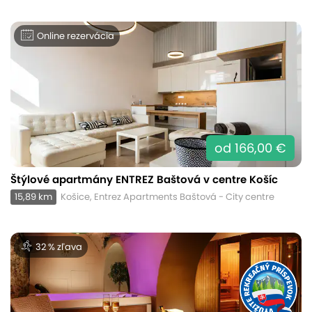
Online rezervácia
od 166,00 €
Štýlové apartmány ENTREZ Baštová v centre Košíc
15,89 km
Košice, Entrez Apartments Baštová - City centre
32 % zľava