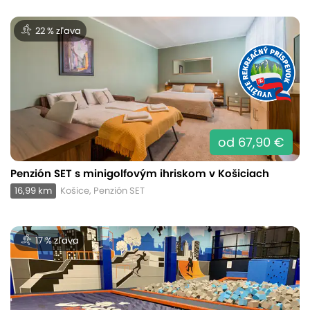
22 % zľava
od 67,90 €
Penzión SET s minigolfovým ihriskom v Košiciach
16,99 km
Košice, Penzión SET
17 % zľava