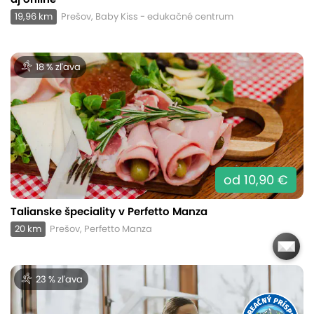
19,96 km
Prešov, Baby Kiss - edukačné centrum
18 % zľava
od 10,90 €
Talianske špeciality v Perfetto Manza
20 km
Prešov, Perfetto Manza
23 % zľava