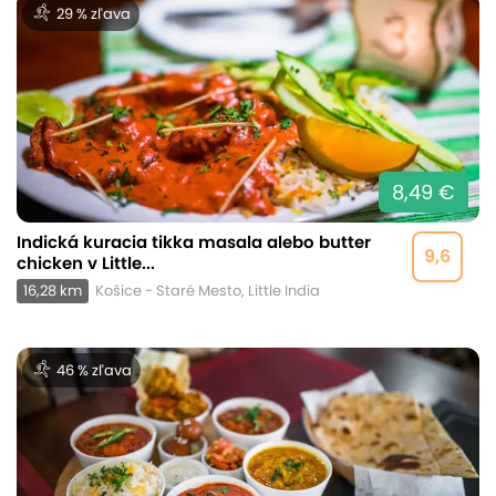
29 % zľava
8,49 €
Indická kuracia tikka masala alebo butter
9,6
chicken v Little...
16,28 km
Košice - Staré Mesto, Little India
46 % zľava