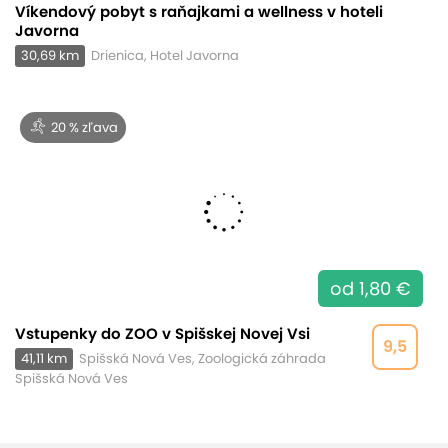
Víkendový pobyt s raňajkami a wellness v hoteli
Javorna
30,69 km
Drienica, Hotel Javorna
20 % zľava
od 1,80 €
Vstupenky do ZOO v Spišskej Novej Vsi
9,5
41,11 km
Spišská Nová Ves, Zoologická záhrada
Spišská Nová Ves