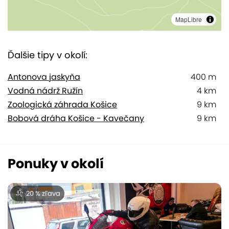
MapLibre
Ďalšie tipy v okolí:
Antonova jaskyňa
400 m
Vodná nádrž Ružín
4 km
Zoologická záhrada Košice
9 km
Bobová dráha Košice - Kavečany
9 km
Ponuky v okolí
20 % zľava