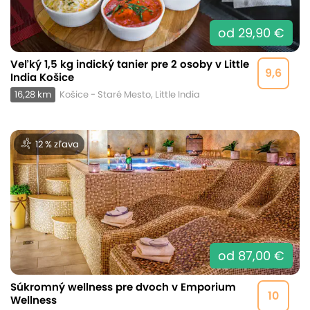
od 29,90 €
Veľký 1,5 kg indický tanier pre 2 osoby v Little
9,6
India Košice
16,28 km
Košice - Staré Mesto, Little India
12 % zľava
od 87,00 €
Súkromný wellness pre dvoch v Emporium
10
Wellness