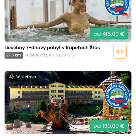
od 415,00 €
Liečebný 7-dňový pobyt v Kúpeľoch Štós
8,8
27,3 km
Kúpele Štós, KÚPELE ŠTÓS
36 % zľava
od 139,00 €