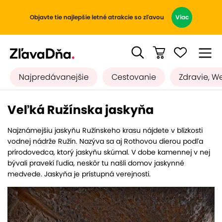
Objavte tie najlepšie letné atrakcie so zľavou
Viac
Najpredávanejšie
Cestovanie
Zdravie, W
Veľká Ružínska jaskyňa
Najznámejšiu jaskyňu Ružínskeho krasu nájdete v blízkosti
vodnej nádrže Ružín. Nazýva sa aj Rothovou dierou podľa
prírodovedca, ktorý jaskyňu skúmal. V dobe kamennej v nej
bývali pravekí ľudia, neskôr tu našli domov jaskynné
medvede. Jaskyňa je prístupná verejnosti.