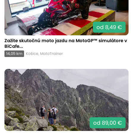
od 8,49 €
Zažite skutočnú moto jazdu na MotoGP™ simulátore v
BiCafe...
14,05 km
Košice, MotoTrainer
od 89,00 €