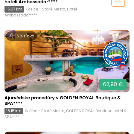
hoteli Ambassador****
15,97 km
Košice - Staré Mesto, Hotel
Ambassador****
16 % zľava
62,90 €
Ajurvédske procedúry v GOLDEN ROYAL Boutique &
SPA****
16,15 km
Košice - Staré Mesto, GOLDEN ROYAL Boutique hotel &
SPA****