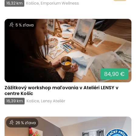
16,32 km
Košice, Emporium Wellness
5 % zľava
84,90 €
Zážitkový workshop maľovania v Ateliéri LENSY v
centre Košíc
16,39 km
Košice, Lensy Ateliér
26 % zľava