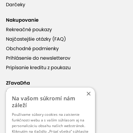
Darčeky
Nakupovanie
Rekreačné poukazy
Najčastejšie otázky (FAQ)
Obchodné podmienky
Prihlásenie do newsletterov
Pripísanie kreditu z poukazu
ZľavaDňa
×
Náš príbeh
Na vašom súkromí nám
Kontakt
záleží
Kariéra
Používame súbory cookies na zaistenie
funkčnosti webu a s vaším súhlasom aj na
Blog
personalizáciu obsahu našich webstránok.
Pre médiá
Kliknutím na tlačidlo „Prijať všetko“ súhlasíte