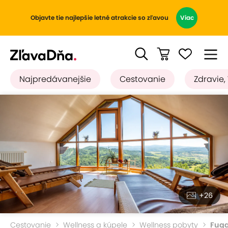
Objavte tie najlepšie letné atrakcie so zľavou
Viac
Najpredávanejšie
Cestovanie
Zdravie,
+26
Cestovanie
Wellness a kúpele
Wellness pobyty
Fugg