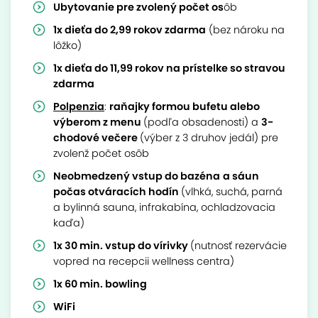
Ubytovanie pre zvolený počet os
ôb
1x dieťa do 2,99 rokov zdarma
(bez nároku na
lôžko)
1x dieťa do 11,99 rokov na prístelke so stravou
zdarma
Polpenzia
:
raňajky formou bufetu alebo
výberom z menu
(podľa obsadenosti) a
3-
chodové večere
(výber z 3 druhov jedál) pre
zvolenž počet osôb
Neobmedzený vstup do bazéna
a sáun
počas otváracích hodín
(vlhká, suchá, parná
a bylinná sauna, infrakabína, ochladzovacia
kaďa)
1x 30 min. vstup do vírivky
(nutnosť rezervácie
vopred na recepcii wellness centra)
1x 60 min. bowling
WiFi