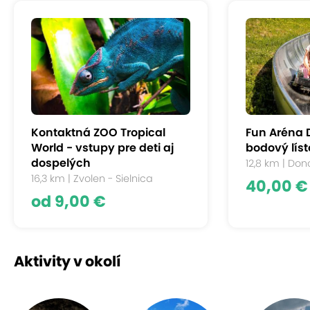
Kontaktná ZOO Tropical
Fun Aréna 
World - vstupy pre deti aj
bodový líst
dospelých
12,8 km | Don
16,3 km | Zvolen - Sielnica
40,00 €
od 9,00 €
Aktivity v okolí