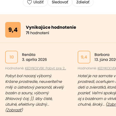
Uložiť
Sledovať
Zdielať
Vynikajúce hodnotenie
9,4
71
hodnotení
Renáta
Barbora
10
9,4
3. apríla 2026
13. júna 20
Hodnotené:
KEDYKOĽVEK: Pobyt pre 2...
Hodnotené:
KEDYKOĽVEK:
Pobyt bol naozaj výborný.
Hotel je na samote 
Krásne prostredie, neuveriteľne
prostredí, oceňujem i
milý a ústretový personál, skvelý
deti a zvieratká, kto
bazén a sauny, výborný
pozrieť. Veľmi spokoj
žihlavový čaj :)). Izby čisté,
aj s bazénom a vírivk
útulné, efektívny úložný...
chutné, široký... (
Zobr
(
Zobraziť
)