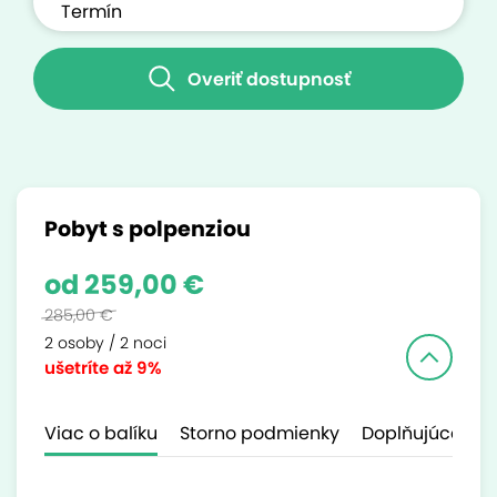
Overiť dostupnosť
Pobyt s polpenziou
od 259,00 €
285,00 €
2 osoby / 2 noci
ušetríte
až 9%
Viac o balíku
Storno podmienky
Doplňujúce inf