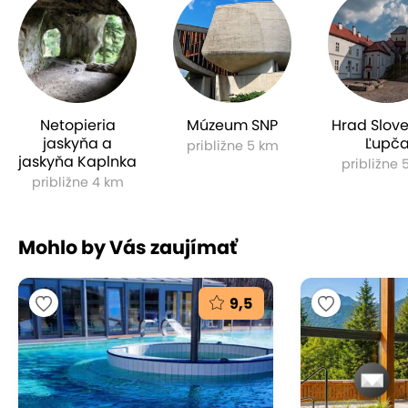
Netopieria
Múzeum SNP
Hrad Slov
jaskyňa a
Ľupč
približne 5 km
jaskyňa Kaplnka
približne 
približne 4 km
Mohlo by Vás zaujímať
9,5