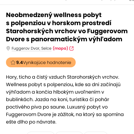
Neobmedzený wellness pobyt
s polpenziou v horskom prostredí
Starohorských vrchov vo Fuggerovom
Dvore s panoramatickým výhľadom
Fuggerov Dvor, Selce
(mapa)
9.4
Vynikajúce hodnotenie
Hory, ticho a čistý vzduch Starohorských vrchov.
Wellness pobyt s polpenziou, kde sa dni začínajú
výhľadom a končia hlbokým uvoľnením v
bublinkách. Jazda na koni, turistika či pohár
poctivého piva po saune. Luxusný pobyt vo
Fuggerovom Dvore je zážitok, na ktorý sa spomína
ešte dlho po návrate.