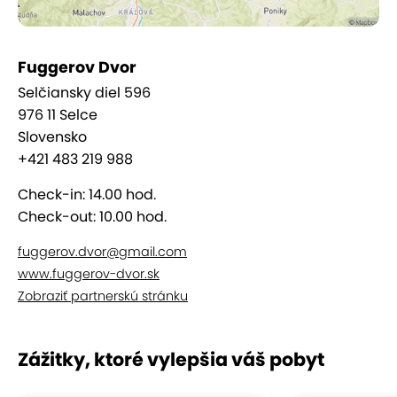
Gastronómia
Reštaurácia Fuggerov dvor spája tradičné
Fuggerov Dvor
slovenské jedlá s fantáziou šéfkuchárov: ak chcete
Selčiansky diel 596
zažiť výnimočný gastro zážitok, určite vyskúšajte
976 11 Selce
víkendové špeciality, ktoré nájdete v á la carte.
Slovensko
+421 483 219 988
Wellness
Check-in: 14.00 hod.
Check-out: 10.00 hod.
V modernom wellness centre môžete vyskúšať
až 5
druhov sáun
,
bazén
,
vírivku
a ochladzujúcu kaďu.
fuggerov.dvor@gmail.com
To všetko
s krásnym výhľadom na Nízke Tatry.
www.fuggerov-dvor.sk
Zobraziť partnerskú stránku
Zážitky, ktoré vylepšia váš pobyt