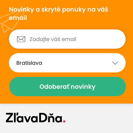
Novinky a skryté ponuky na váš
email
Odoberať novinky