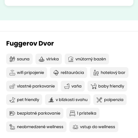
Fuggerov Dvor
sauna
vírivka
vnútorný bazén
wifi pripojenie
reštaurácia
hotelový bar
vlastné parkovanie
vaňa
baby friendly
pet friendly
v blízkosti svahu
polpenzia
bezplatné parkovanie
1 prístelka
neobmedzené wellness
vstup do wellness