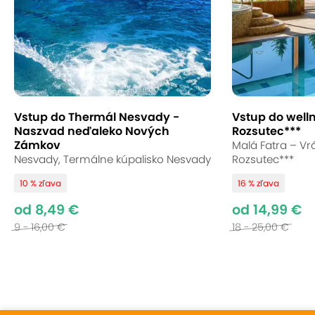
Vstup do Thermál Nesvady -
Vstup do well
Naszvad neďaleko Nových
Rozsutec***
Zámkov
Malá Fatra – Vrá
Nesvady, Termálne kúpalisko Nesvady
Rozsutec***
10 % zľava
16 % zľava
od 8,49 €
od 14,99 €
9 - 16,00 €
18 - 25,00 €