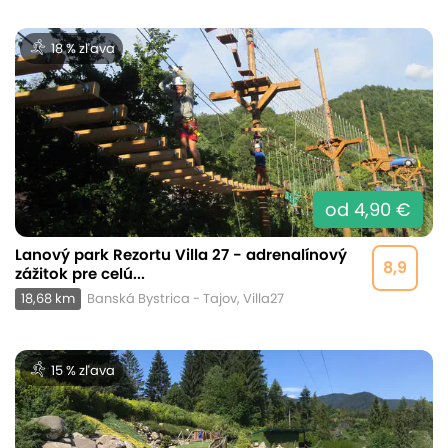
18 % zľava
od 4,90 €
Lanový park Rezortu Villa 27 - adrenalínový
8,9
zážitok pre celú...
18,68 km
Banská Bystrica - Tajov, Villa27
15 % zľava