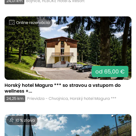
24,01 km
Bojnice, HLBOKÉ Hotel & Resort
Online rezervácia
od 65,00 €
Horský hotel Magura *** so stravou a vstupom do
wellness +...
24,25 km
Prievidza - Chvojnica, Horský hotel Magura ***
10 % zľava