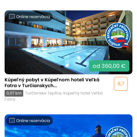
Online rezervácia
od 360,00 €
Kúpeľný pobyt v Kúpeľnom hoteli Veľká
8,7
Fatra v Turčianskych...
0,07 km
Turčianske Teplice, Kúpeľný hotel Veľká
Fatra
Online rezervácia