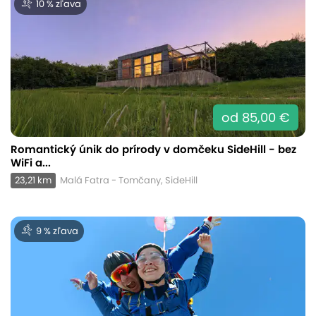
10 % zľava
od 85,00 €
Romantický únik do prírody v domčeku SideHill - bez
WiFi a...
23,21 km
Malá Fatra - Tomčany, SideHill
9 % zľava