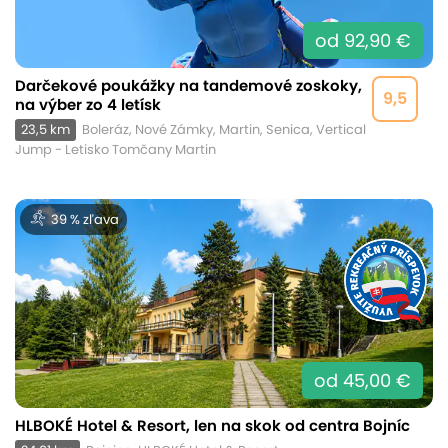
od 92,90 €
Darčekové poukážky na tandemové zoskoky,
9,5
na výber zo 4 letísk
23,5 km
Boleráz, Nové Zámky, Martin, Senica, Vertical
Jump - Letisko Tomčany Martin
39 % zľava
od 45,00 €
HLBOKÉ Hotel & Resort, len na skok od centra Bojníc