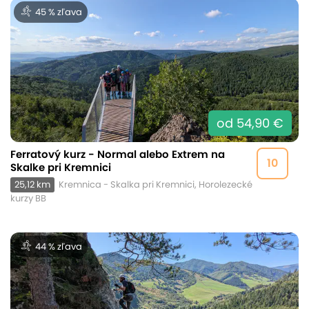
45 % zľava
od 54,90 €
Ferratový kurz - Normal alebo Extrem na
10
Skalke pri Kremnici
25,12 km
Kremnica - Skalka pri Kremnici, Horolezecké
kurzy BB
44 % zľava