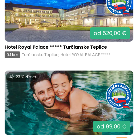
od 520,00 €
Hotel Royal Palace ***** Turčianske Teplice
0,1 km
Turčianske Teplice, Hotel ROYAL PALACE *****
23 % zľava
od 99,00 €