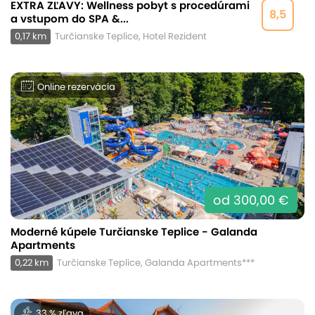
EXTRA ZĽAVY: Wellness pobyt s procedúrami
8,5
a vstupom do SPA &...
0,17 km
Turčianske Teplice, Hotel Rezident
Online rezervácia
od 300,00 €
Moderné kúpele Turčianske Teplice - Galanda
Apartments
0,22 km
Turčianske Teplice, Galanda Apartments***
33 % zľava