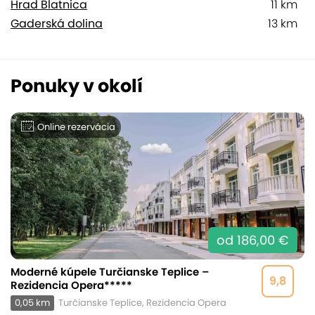
Hrad Blatnica
11 km
Gaderská dolina
13 km
Ponuky v okolí
Online rezervácia
od 186,00 €
Moderné kúpele Turčianske Teplice –
9,8
Rezidencia Opera*****
0,05 km
Turčianske Teplice, Rezidencia Opera