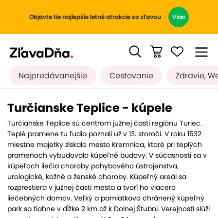
Objavte tie najlepšie letné atrakcie so zľavou
Viac
Najpredávanejšie
Cestovanie
Zdravie, W
Turčianske Teplice - kúpele
Turčianske Teplice sú centrom južnej časti regiónu Turiec.
Teplé pramene tu ľudia poznali už v 13. storočí. V roku 1532
miestne majetky získalo mesto Kremnica, ktoré pri teplých
prameňoch vybudovalo kúpeľné budovy. V súčasnosti sa v
kúpeľoch liečia choroby pohybového ústrojenstva,
urologické, kožné a ženské choroby. Kúpeľný areál sa
rozprestiera v južnej časti mesta a tvorí ho viacero
liečebných domov. Veľký a pamiatkovo chránený kúpeľný
park sa tiahne v dĺžke 2 km až k Dolnej Štubni. Verejnosti slúži