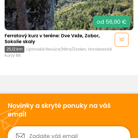
od 56,90 €
Ferratový kurz v teréne: Dve Veže, Zobor,
10
Sokolie skaly
25,12 km
Liptovské Revúce/Nitra/Zvolen, Horolezecké
kurzy BB
Novinky a skryté ponuky na váš
email