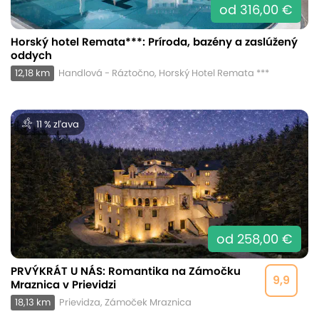
od 316,00 €
Horský hotel Remata***: Príroda, bazény a zaslúžený
oddych
12,18 km
Handlová - Ráztočno, Horský Hotel Remata ***
11 % zľava
od 258,00 €
PRVÝKRÁT U NÁS: Romantika na Zámočku
9,9
Mraznica v Prievidzi
18,13 km
Prievidza, Zámoček Mraznica