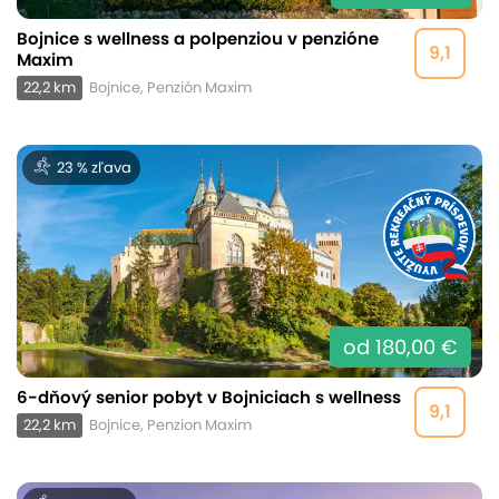
Bojnice s wellness a polpenziou v penzióne
9,1
Maxim
22,2 km
Bojnice, Penzión Maxim
23 % zľava
od 180,00 €
6-dňový senior pobyt v Bojniciach s wellness
9,1
22,2 km
Bojnice, Penzion Maxim