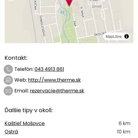
MapLibre
Kontakt:
Telefón:
043 4913 861
Web:
http://www.therme.sk
Email:
rezervacie@therme.sk
Ďalšie tipy v okolí:
Kaštieľ Mošovce
6 km
Ostrá
10 km