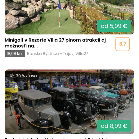
od 5,99 €
Minigolf v Rezorte Villa 27 plnom atrakcií aj
8,7
možností na...
18,68 km
Banská Bystrica - Tajov, Villa27
30 % zľava
od 8,99 €