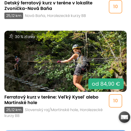
Detský ferratový kurz v teréne v lokalite
10
Zvonička-Nová Baňa
25,12 km
Nová Baňa, Horolezecké kurzy BB
30 % zľava
od 84,90 €
Ferratový kurz v teréne: Veľký Kyseľ alebo
10
Martinské hole
25,12 km
Slovenský raj/Martinské hole, Horolezecké
kurzy BB