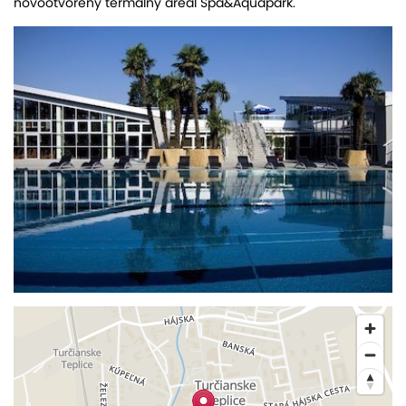
novootvorený termálny areál Spa&Aquapark.