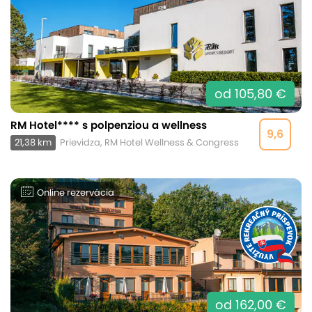
od 105,80 €
RM Hotel**** s polpenziou a wellness
9,6
21,38 km
Prievidza, RM Hotel Wellness & Congress
Online rezervácia
od 162,00 €