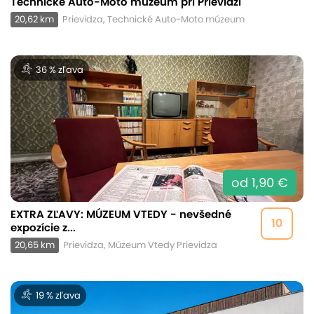
Technické Auto-Moto múzeum pri Prievidzi
20,62 km
Prievidza, Technické Auto-Moto múzeum
36 % zľava
od 1,90 €
EXTRA ZĽAVY: MÚZEUM VTEDY - nevšedné
10
expozície z...
20,65 km
Prievidza, Múzeum Vtedy Prievidza
19 % zľava