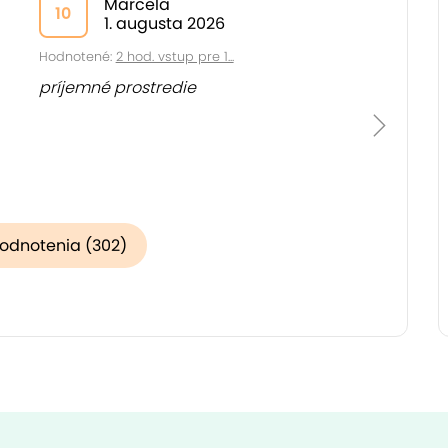
Marcela
10
1. augusta 2026
Hodnotené:
2 hod. vstup pre 1...
príjemné prostredie
hodnotenia (302)