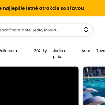
e najlepšie letné atrakcie so zľavou
Wellness a
Zážitky
Jedlo a
Auto
Tova
pitie