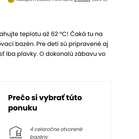
ahujte teplotu až 62 °C! Čaká tu na
ací bazén. Pre deti sú pripravené aj
iesť iba plavky. O dokonalú zábavu vo
Prečo si vybrať túto
ponuku
4 celoročne otvorené
bazény