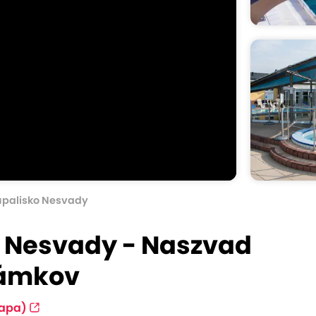
úpalisko Nesvady
 Nesvady - Naszvad
Zámkov
apa)