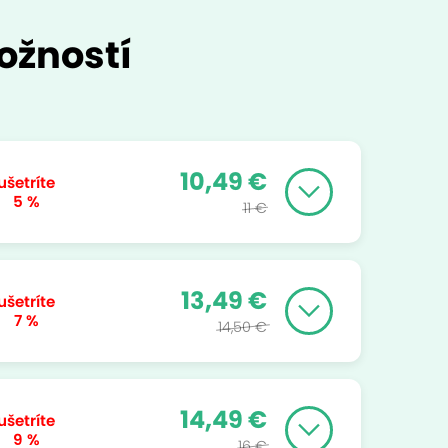
ožností
10,49 €
ušetríte
5 %
11 €
13,49 €
ušetríte
7 %
14,50 €
14,49 €
ušetríte
9 %
16 €