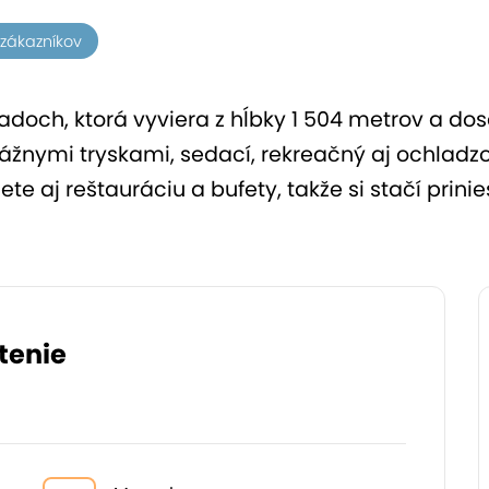
2 zákazníkov
doch, ktorá vyviera z hĺbky 1 504 metrov a dos
žnymi tryskami, sedací, rekreačný aj ochladzov
te aj reštauráciu a bufety, takže si stačí prin
tenie