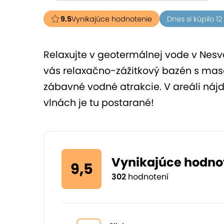
9.5
Vynikajúce hodnotenie
Dnes si kúpilo 1
Relaxujte v geotermálnej vode v Nesva
vás relaxačno-zážitkový bazén s masá
zábavné vodné atrakcie. V areáli nájde
vlnách je tu postarané!
Vynikajúce hodno
9,5
302
hodnotení