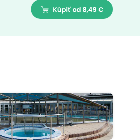
Kúpiť
od 8,49 €