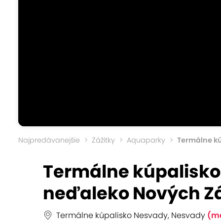
Najpredávanejšie
Zážitky
Aquaparky
Termálne k
Termálne kúpalisko
neďaleko Nových 
Termálne kúpalisko Nesvady, Nesvady
(m