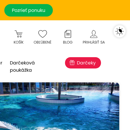
Pozrieť ponuku
KOŠÍK
OBĽÚBENÉ
BLOG
PRIHLÁSIŤ SA
r
Darčeková
Darčeky
poukážka