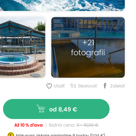
+21
fotografií
Uložiť
Sledovať
Zdielať
od 8,49 €
Až 10 % zľava
Bežná cena:
9 - 16,00 €
Nákupom získate minimálne
8 bodov
(0,04 €)