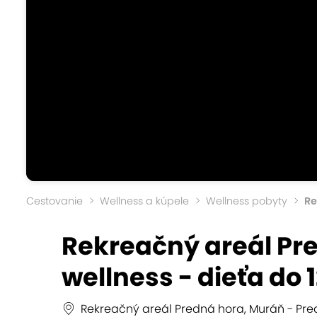
Cestovanie
Wellness a kúpele
Wellness pobyty
Re
Rekreačný areál Pr
wellness - dieťa do
Rekreačný areál Predná hora, Muráň - Pr