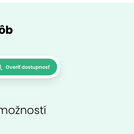
sôb
Overiť dostupnosť
 možností