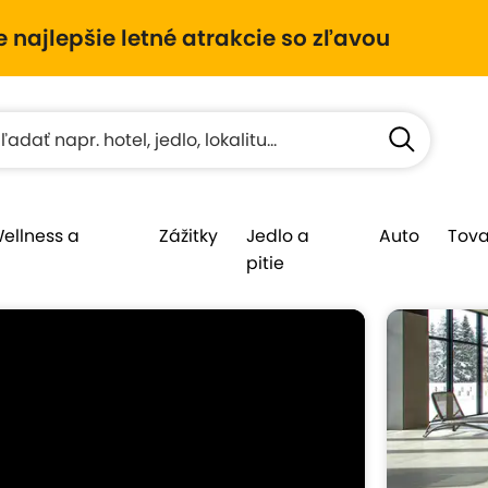
e najlepšie letné atrakcie so zľavou
Wellness a
Zážitky
Jedlo a
Auto
Tova
pitie