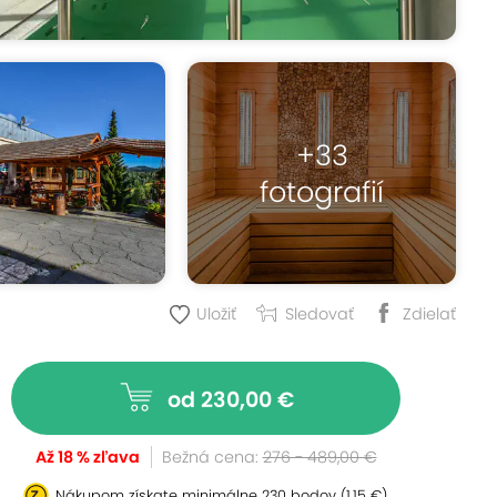
+33
fotografií
Uložiť
Sledovať
Zdielať
od 230,00 €
Až 18 % zľava
Bežná cena:
276 - 489,00 €
Nákupom získate minimálne
230 bodov
(1,15 €)