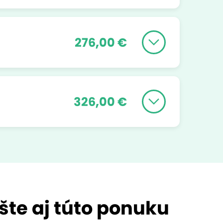
276,00 €
326,00 €
šte aj túto ponuku