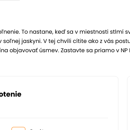
ľnenie. To nastane, keď sa v miestnosti stlmí s
soľnej jaskyni. V tej chvíli cítite ako z vás po
ína objavovať úsmev. Zastavte sa priamo v NP 
otenie