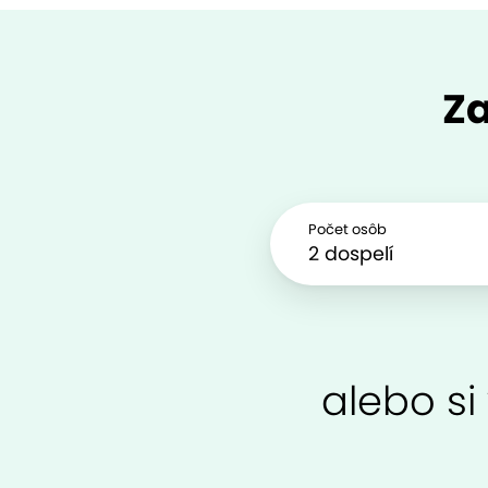
Za
Počet osôb
alebo si