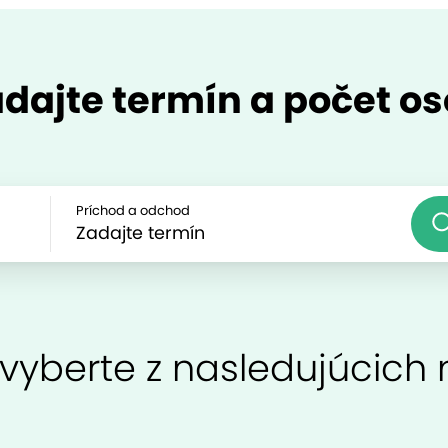
dajte termín a počet o
Príchod a odchod
 vyberte z nasledujúcich