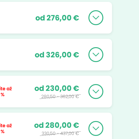
od 276,00 €
od 326,00 €
od 230,00 €
íte až
 %
280,50 - 362,00 €
od 280,00 €
íte až
 %
330,50 - 437,00 €