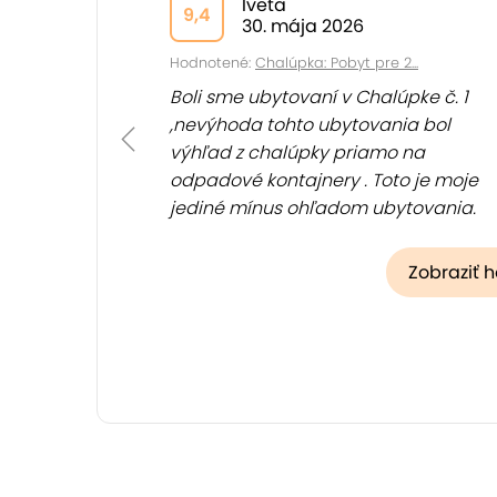
Iveta
9,4
30. mája 2026
Hodnotené:
Chalúpka: Pobyt pre 2...
Boli sme ubytovaní v Chalúpke č. 1
,nevýhoda tohto ubytovania bol
výhľad z chalúpky priamo na
odpadové kontajnery . Toto je moje
jediné mínus ohľadom ubytovania.
Ostatné ,... (
Zobraziť
)
Zobraziť 