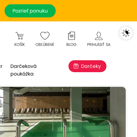
Pozrieť ponuku
KOŠÍK
OBĽÚBENÉ
BLOG
PRIHLÁSIŤ SA
r
Darčeková
Darčeky
poukážka