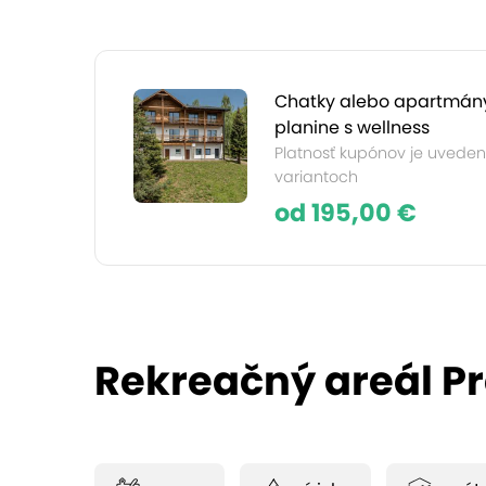
Chatky alebo apartmán
planine s wellness
Platnosť kupónov je uvedená
variantoch
od 195,00 €
Rekreačný areál P