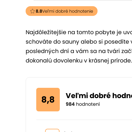
8.8
Veľmi dobré hodnotenie
Najdôležitejšie na tomto pobyte je uvo
schováte do sauny alebo si posedíte v 
posledných dní a vám sa na tvári zač
dokonalú dovolenku v krásnej prírode.
Veľmi dobré hodn
8,8
984
hodnotení