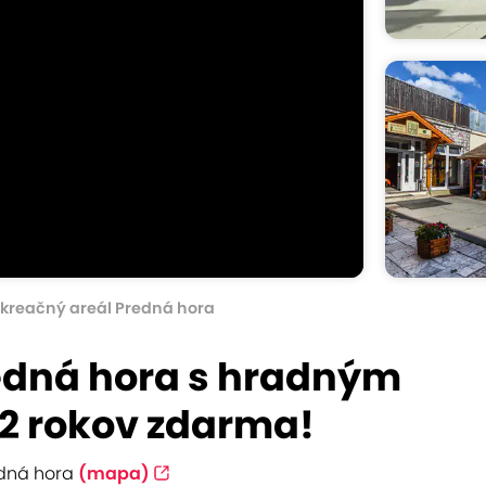
kreačný areál Predná hora
edná hora s hradným
 12 rokov zdarma!
edná hora
(mapa)