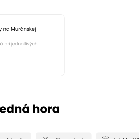
y na Muránskej
 pri jednotlivých
redná hora