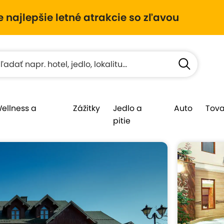
e najlepšie letné atrakcie so zľavou
Wellness a
Zážitky
Jedlo a
Auto
Tova
pitie