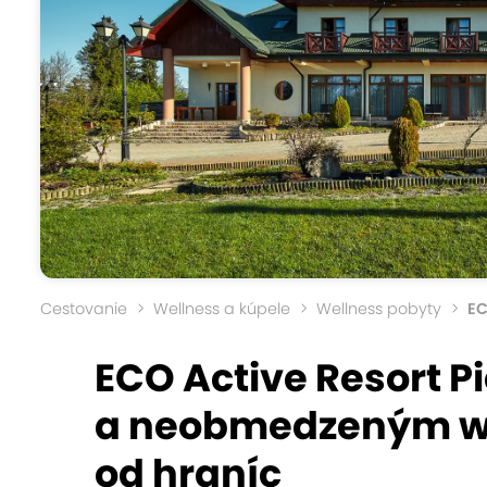
Cestovanie
Wellness a kúpele
Wellness pobyty
EC
ECO Active Resort P
a neobmedzeným wel
od hraníc