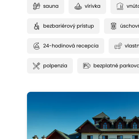
sauna
vírivka
vnút
bezbariérový prístup
úschovň
24-hodinová recepcia
vlast
polpenzia
bezplatné parkov