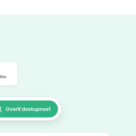
ínu
Overiť dostupnosť