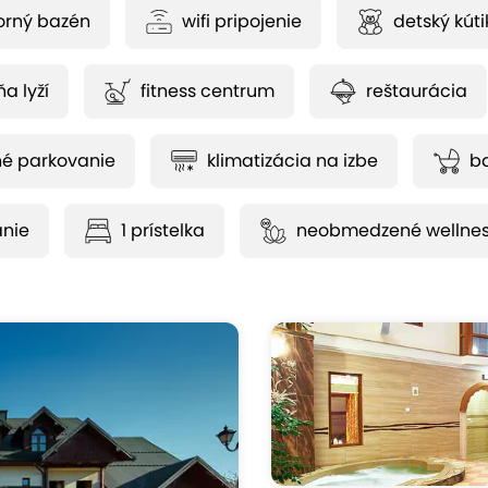
orný bazén
wifi pripojenie
detský kúti
a lyží
fitness centrum
reštaurácia
né parkovanie
klimatizácia na izbe
ba
anie
1 prístelka
neobmedzené wellne