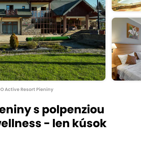
O Active Resort Pieniny
ieniny s polpenziou
lness - len kúsok