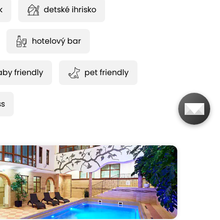
k
detské ihrisko
hotelový bar
by friendly
pet friendly
ss