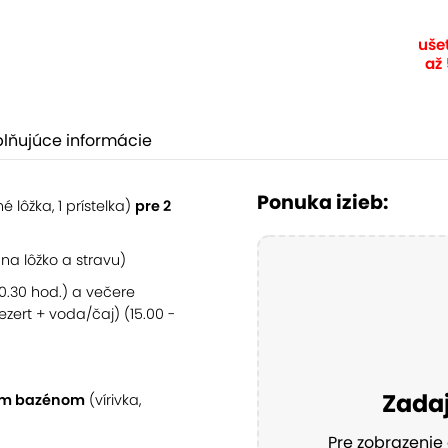
ušet
až
lňujúce informácie
Ponuka izieb:
é lôžka, 1 prístelka)
pre 2
na lôžko a stravu)
10.30 hod.) a večere
zert + voda/čaj) (15.00 -
Zadaj
ým bazénom
(vírivka,
Pre zobrazenie 