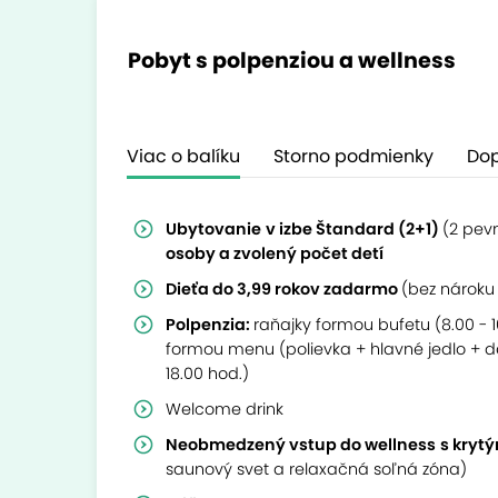
Pobyt s polpenziou a wellness
Viac o balíku
Storno podmienky
Dop
Ubytovanie
v izbe Štandard (2+1)
(2 pevn
osoby a zvolený počet detí
Dieťa do 3,99 rokov zadarmo
(bez nároku 
Polpenzia:
raňajky formou bufetu (8.00 - 
formou menu (polievka + hlavné jedlo + de
18.00 hod.)
Welcome drink
Neobmedzený vstup do wellness
s kryt
saunový svet a relaxačná soľná zóna)