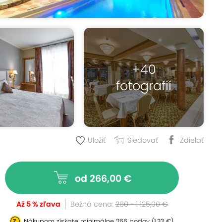
+40
fotografií
Uložiť
Sledovať
Zdielať
od 266,00 €
Až 5 % zľava
Bežná cena:
280 - 1 125,00 €
Nákupom získate minimálne
266 bodov
(1,33 €)