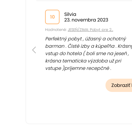
Silvia
10
23. novembra 2023
Hodnotené:
JESEŇ/ZIMA: Pobyt pre 2...
Perfektný pobyt , úžasný a ochotný
barman . Čisté izby a kúpeľňa . Krásn
vstup do hotela ( boli sme na jeseň ,
krásna tematicka výzdoba už pri
vstupe )príjemne recepčné .
(
Zobraziť
)
Zobraziť