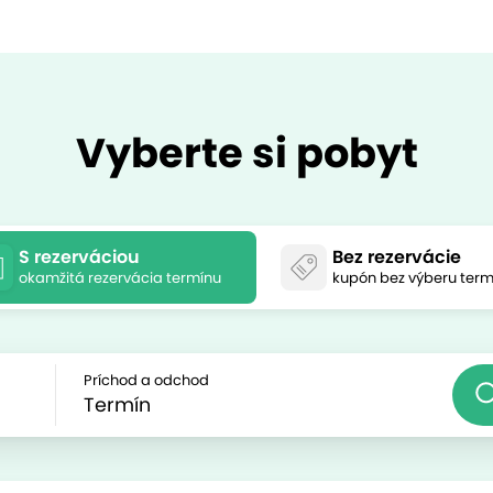
Vyberte si pobyt
S rezerváciou
Bez rezervácie
okamžitá rezervácia termínu
kupón bez výberu term
Príchod a odchod