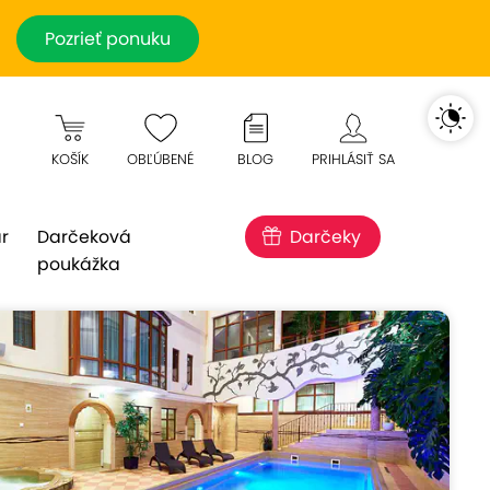
Pozrieť ponuku
KOŠÍK
OBĽÚBENÉ
BLOG
PRIHLÁSIŤ SA
r
Darčeková
Darčeky
poukážka