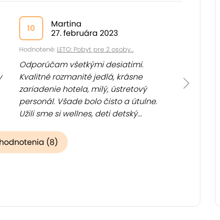
Martina
10
27. februára 2023
Hodnotené:
LETO: Pobyt pre 2 osoby...
Odporúčam všetkými desiatimi.
y
Kvalitné rozmanité jedlá, krásne
zariadenie hotela, milý, ústretový
personál. Všade bolo čisto a útulne.
Užili sme si wellnes, deti detský...
(
Zobraziť
)
 hodnotenia (8)