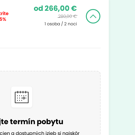
od 266,00 €
ríte
280,00 €
 5%
1 osoba / 2 noci
te termín pobytu
cien a dostupných izieb si najskôr