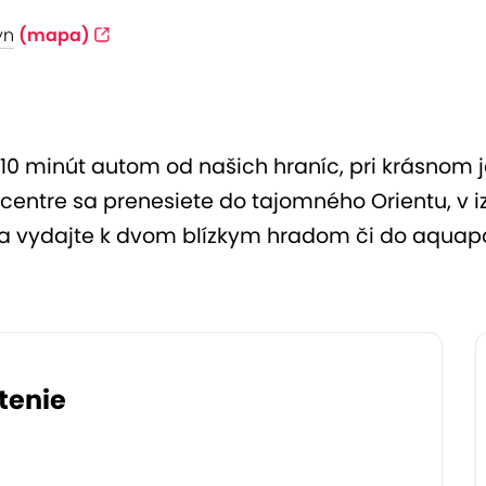
yn
(mapa)
 10 minút autom od našich hraníc, pri krásnom j
centre sa prenesiete do tajomného Orientu, v iz
sa vydajte k dvom blízkym hradom či do aquap
tenie