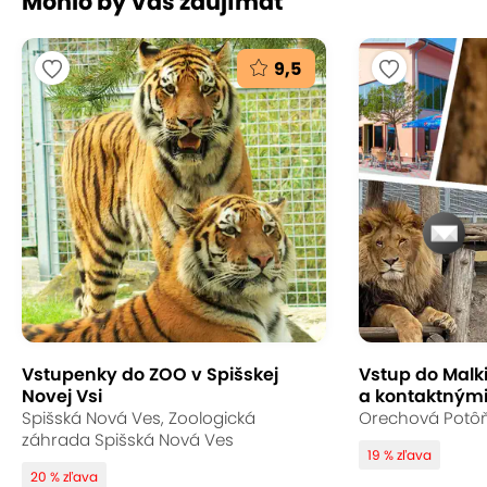
Mohlo by Vás zaujímať
9,5
Vstupenky do ZOO v Spišskej
Vstup do Malk
Novej Vsi
a kontaktnými
Spišská Nová Ves, Zoologická
Orechová Potôň,
záhrada Spišská Nová Ves
19 % zľava
20 % zľava