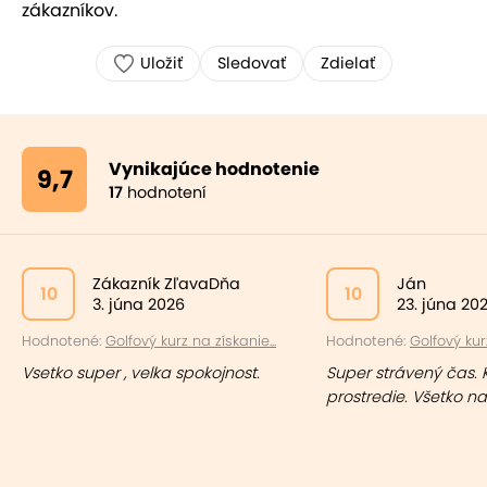
zákazníkov.
Uložiť
Sledovať
Zdielať
Vynikajúce hodnotenie
9,7
17
hodnotení
Zákazník ZľavaDňa
Ján
10
10
3. júna 2026
23. júna 20
Hodnotené:
Golfový kurz na získanie...
Hodnotené:
Golfový kurz
Vsetko super , velka spokojnost.
Super strávený čas. 
prostredie. Všetko na