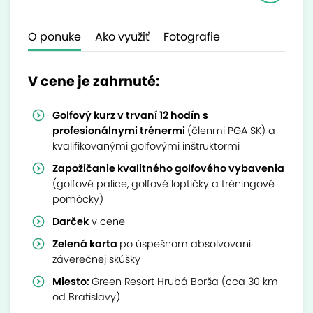
O ponuke
Ako využiť
Fotografie
V cene je zahrnuté:
Golfový kurz v trvaní 12 hodín s
profesionálnymi trénermi
(členmi PGA SK) a
kvalifikovanými golfovými inštruktormi
Zapožičanie kvalitného golfového vybavenia
(golfové palice, golfové loptičky a tréningové
pomôcky)
Darček
v cene
Zelená karta
po úspešnom absolvovaní
záverečnej skúšky
Miesto:
Green Resort Hrubá Borša (cca 30 km
od Bratislavy)