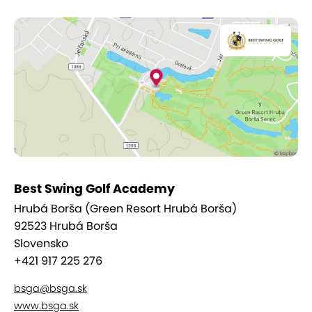
ďalším aktivitám: organizácii turnajov, firemných
eventov, teambuildingov a pobytov v rôznych
golfových destináciách.
Best Swing Golf Academy
Hrubá Borša (Green Resort Hrubá Borša)
92523 Hrubá Borša
Slovensko
+421 917 225 276
bsga@bsga.sk
www.bsga.sk