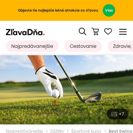
Objavte tie najlepšie letné atrakcie so zľavou
Viac
Najpredávanejšie
Cestovanie
Zdravie,
+7
Najpredávanejšie
Zážitky
Športové kurzy
Best Swing