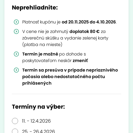
Neprehliadnite:
Platnosť kupónu je
od 20.11.2025 do 4.10.2026
.
V cene nie je zahrnutý
doplatok 80 €
za
záverečnú skúšku a vydanie zelenej karty
(platba na mieste)
Termín je možné
po dohode s
poskytovateľom neskôr
zmeniť
Termín sa presúva v prípade nepriaznivého
počasia alebo nedostatočného počtu
prihlásených
Termíny na výber:
11. - 12.4.2026
25. - 26.4.2026