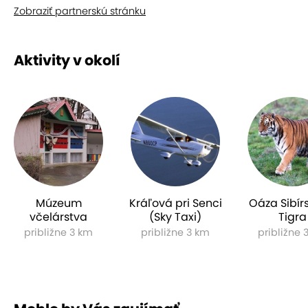
Zobraziť partnerskú stránku
Aktivity v okolí
Múzeum
Kráľová pri Senci
Oáza Sibír
včelárstva
(Sky Taxi)
Tigra
približne 3 km
približne 3 km
približne 