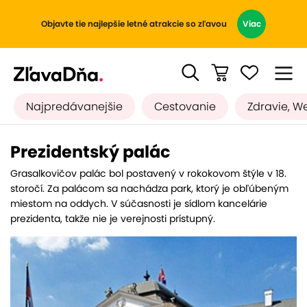
Objavte tie najlepšie letné atrakcie so zľavou
Viac
Najpredávanejšie
Cestovanie
Zdravie, W
Prezidentský palác
Grasalkovičov palác bol postavený v rokokovom štýle v 18.
storočí. Za palácom sa nachádza park, ktorý je obľúbeným
miestom na oddych. V súčasnosti je sídlom kancelárie
prezidenta, takže nie je verejnosti prístupný.