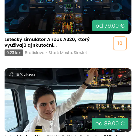
od 79,00 €
Letecký simulátor Airbus A320, ktorý
10
využívajú aj skutoční...
0,23 km
Bratislava - Staré Mesto, SimJet
15 % zľava
od 89,00 €