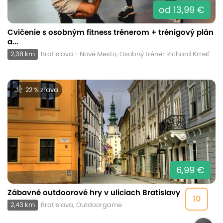
od 13,99 €
Cvičenie s osobným fitness trénerom + trénigový plán
a...
2,38 km
Bratislava - Nové Mesto, Osobný tréner Richard Kmeť
22 % zľava
6,99 €
Zábavné outdoorové hry v uliciach Bratislavy
10
2,43 km
Bratislava, Outdoorgame