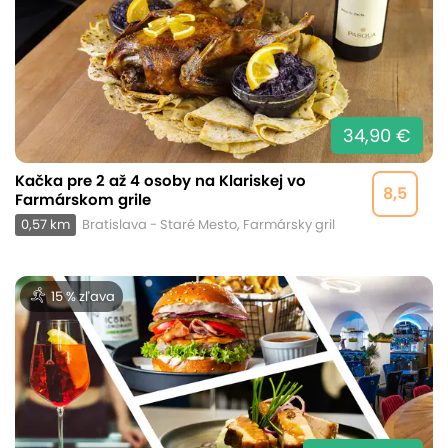
34,90 €
Kačka pre 2 až 4 osoby na Klariskej vo
8,5
Farmárskom grile
0,57 km
Bratislava - Staré Mesto, Farmársky gril
15 % zľava