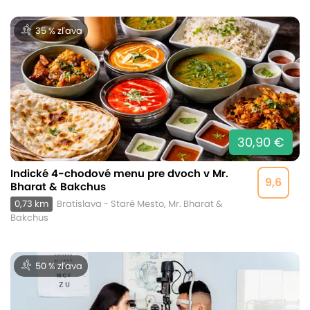
35 % zľava
30,90 €
Indické 4-chodové menu pre dvoch v Mr.
9,6
Bharat & Bakchus
0,73 km
Bratislava - Staré Mesto, Mr. Bharat &
Bakchus
50 % zľava