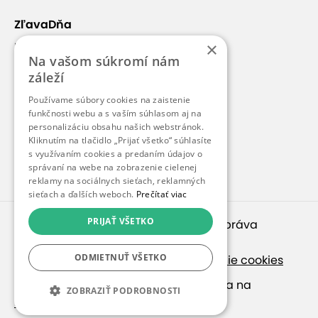
ZľavaDňa
×
Náš príbeh
Na vašom súkromí nám
Kontakt
záleží
Kariéra
Používame súbory cookies na zaistenie
Blog
funkčnosti webu a s vaším súhlasom aj na
personalizáciu obsahu našich webstránok.
Pre médiá
Kliknutím na tlačidlo „Prijať všetko“ súhlasíte
s využívaním cookies a predaním údajov o
Pre partnerov
správaní na webe na zobrazenie cielenej
reklamy na sociálnych sieťach, reklamných
sieťach a ďalších weboch.
Prečítať viac
PRIJAŤ VŠETKO
© 2010 – 2026
inspirago s. r. o.
. Všetky práva
vyhradené.
ODMIETNUŤ VŠETKO
Ochrana osobných údajov
|
Nastavenie cookies
Ak hľadáte ponuky v češtine, pozrite sa na
ZOBRAZIŤ PODROBNOSTI
SlevaDne.cz
.