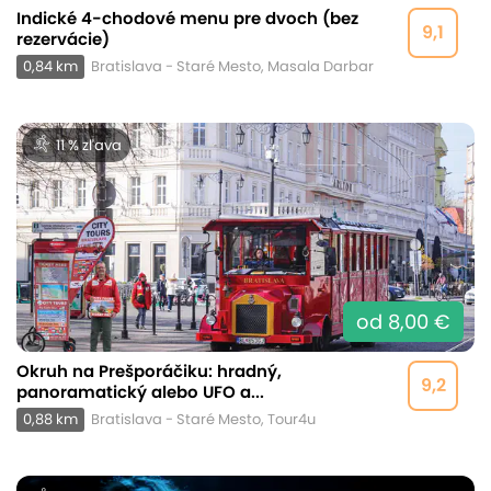
Indické 4-chodové menu pre dvoch (bez
9,1
rezervácie)
0,84 km
Bratislava - Staré Mesto, Masala Darbar
11 % zľava
od 8,00 €
Okruh na Prešporáčiku: hradný,
9,2
panoramatický alebo UFO a...
0,88 km
Bratislava - Staré Mesto, Tour4u