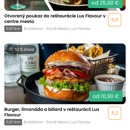
od 25,90 €
Otvorený poukaz do reštaurácie Lux Flavour v
9,0
centre mesta
0,67 km
Bratislava - Staré Mesto, Lux Flavour
52 % zľava
od 10,90 €
Burger, limonáda a biliard v reštaurácii Lux
9,2
Flavour
0,67 km
Bratislava - Staré Mesto, Lux Flavour