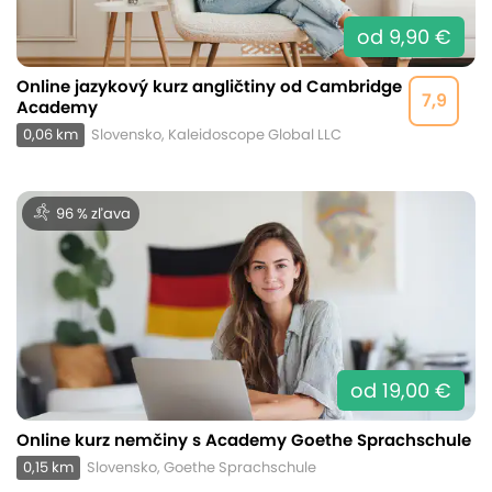
od 9,90 €
Online jazykový kurz angličtiny od Cambridge
7,9
Academy
0,06 km
Slovensko, Kaleidoscope Global LLC
96 % zľava
od 19,00 €
Online kurz nemčiny s Academy Goethe Sprachschule
0,15 km
Slovensko, Goethe Sprachschule