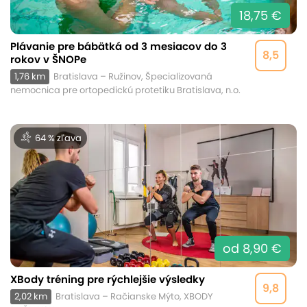
18,75 €
Plávanie pre bábätká od 3 mesiacov do 3
8,5
rokov v ŠNOPe
1,76 km
Bratislava – Ružinov, Špecializovaná
nemocnica pre ortopedickú protetiku Bratislava, n.o.
64 % zľava
od 8,90 €
XBody tréning pre rýchlejšie výsledky
9,8
2,02 km
Bratislava – Račianske Mýto, XBODY