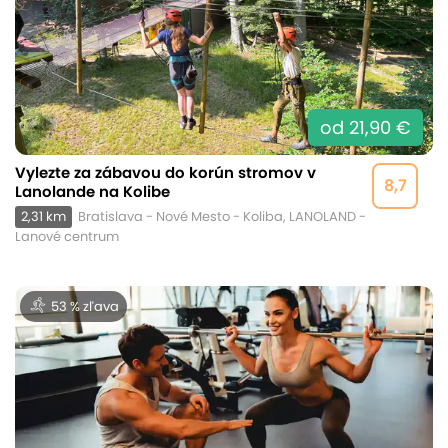
od 21,90 €
Vylezte za zábavou do korún stromov v
8,7
Lanolande na Kolibe
2,31 km
Bratislava - Nové Mesto - Koliba, LANOLAND -
Lanové centrum
53 % zľava