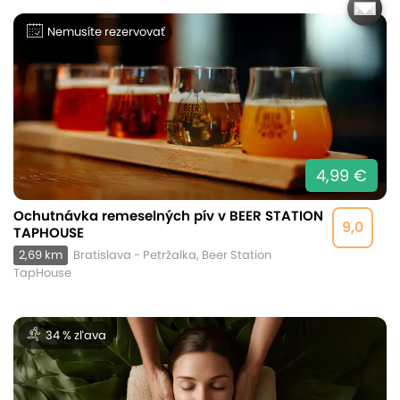
Nemusíte rezervovať
4,99 €
Ochutnávka remeselných pív v BEER STATION
9,0
TAPHOUSE
2,69 km
Bratislava - Petržalka, Beer Station
TapHouse
34 % zľava