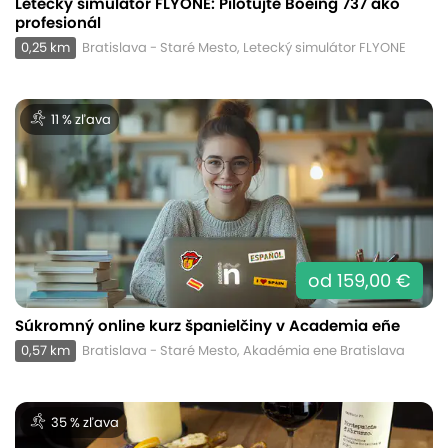
Letecký simulátor FLYONE: Pilotujte Boeing 737 ako
profesionál
0,25 km
Bratislava - Staré Mesto, Letecký simulátor FLYONE
11 % zľava
od 159,00 €
Súkromný online kurz španielčiny v Academia eñe
0,57 km
Bratislava - Staré Mesto, Akadémia ene Bratislava
35 % zľava