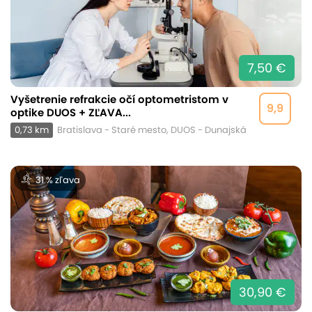
7,50 €
Vyšetrenie refrakcie očí optometristom v
9,9
optike DUOS + ZĽAVA...
0,73 km
Bratislava - Staré mesto, DUOS - Dunajská
31 % zľava
30,90 €