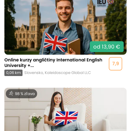
od 13,90 €
Online kurzy angličtiny International English
7,9
University +...
0,06 km
Slovensko, Kaleidoscope Global LLC
98 % zľava