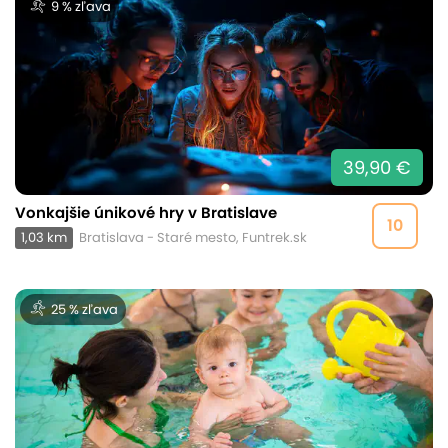
9 % zľava
39,90 €
Vonkajšie únikové hry v Bratislave
10
1,03 km
Bratislava - Staré mesto, Funtrek.sk
25 % zľava