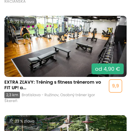
RAČIANSKA
72 % zľava
od 4,90 €
EXTRA ZĽAVY: Tréning s fitness trénerom vo
9,9
FIT UP! a...
2,3 km
Bratislava - Ružinov, Osobný tréner Igor
Škereň
23 % zľava