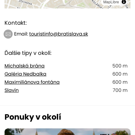
MapLibre
Kontakt:
Email:
touristinfo@bratislava.sk
Ďalšie tipy v okolí:
Michalská brána
500 m
Galéria Nedbalka
600 m
Maximiliánova fontána
600 m
Slavín
700 m
Ponuky v okolí