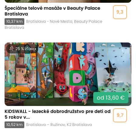
Špeciálne telové masáže v Beauty Palace
9,3
Bratislava
10,37 km
Bratislava - Nové Mesto, Beauty Palace
Bratislava
25 % zľava
od 13,60 €
KIDSWALL - lezecké dobrodružstvo pre deti od
9,7
5 rokov v...
10,52 km
Bratislava – Ružinov, K2 Bratislava