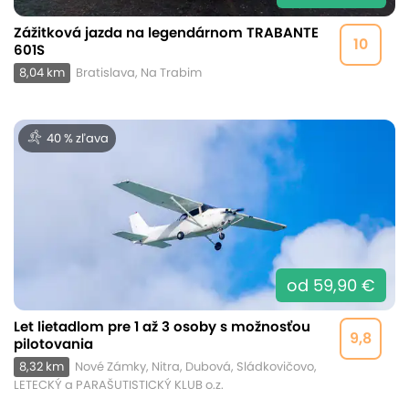
Zážitková jazda na legendárnom TRABANTE
10
601S
8,04 km
Bratislava, Na Trabim
40 % zľava
od 59,90 €
Let lietadlom pre 1 až 3 osoby s možnosťou
9,8
pilotovania
8,32 km
Nové Zámky, Nitra, Dubová, Sládkovičovo,
LETECKÝ a PARAŠUTISTICKÝ KLUB o.z.