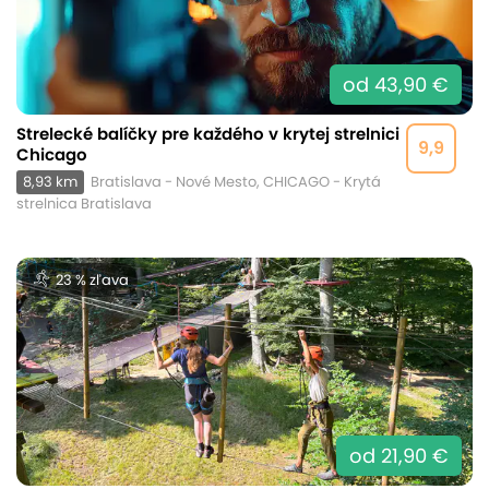
od 43,90 €
Strelecké balíčky pre každého v krytej strelnici
9,9
Chicago
8,93 km
Bratislava - Nové Mesto, CHICAGO - Krytá
strelnica Bratislava
23 % zľava
od 21,90 €