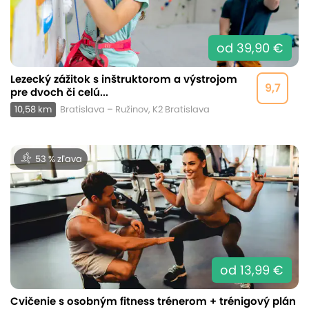
od 39,90 €
Lezecký zážitok s inštruktorom a výstrojom
9,7
pre dvoch či celú...
10,58 km
Bratislava – Ružinov, K2 Bratislava
53 % zľava
od 13,99 €
Cvičenie s osobným fitness trénerom + trénigový plán