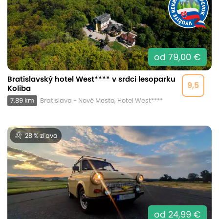
od 79,00 €
Bratislavský hotel West**** v srdci lesoparku
9,5
Koliba
7,89 km
Bratislava - Nové Mesto, Hotel West****
28 % zľava
od 24,99 €