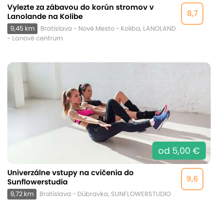
Vylezte za zábavou do korún stromov v
8,7
Lanolande na Kolibe
9,45 km
Bratislava - Nové Mesto - Koliba, LANOLAND
- Lanové centrum
od 5,00 €
Univerzálne vstupy na cvičenia do
9,6
Sunflowerstudia
9,72 km
Bratislava - Dúbravka, SUNFLOWERSTUDIO