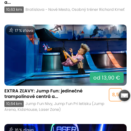
a...
10,63 km
Bratislava - Nové Mesto, Osobný tréner Richard Kmeť
17 % zľava
od 13,90 €
EXTRA ZĽAVY: Jump Fun: jedinečné
8,5
trampolínové centrá a...
10,64 km
Jump Fun Nivy, Jump Fun Pri letisku (Jump
Arena, KidsHouse, Laser Zone)
16 % zľava