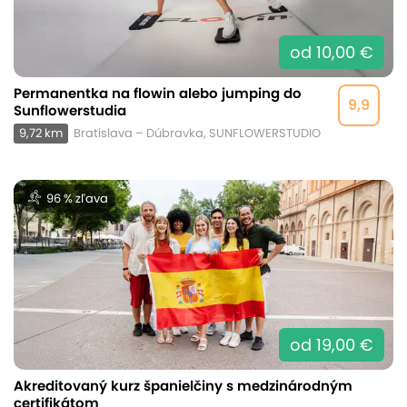
od 10,00 €
Permanentka na flowin alebo jumping do
9,9
Sunflowerstudia
9,72 km
Bratislava – Dúbravka, SUNFLOWERSTUDIO
96 % zľava
od 19,00 €
Akreditovaný kurz španielčiny s medzinárodným
certifikátom