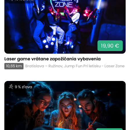
19,90 €
Laser game vrátane zapožičania vybavenia
10,65 km
Bratislava – Ružinov, Jump Fun Pri letisku - Laser Zone
9 % zľava