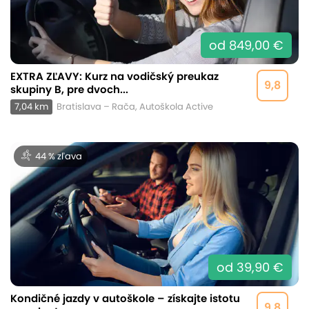
od 849,00 €
EXTRA ZĽAVY: Kurz na vodičský preukaz
9,8
skupiny B, pre dvoch...
7,04 km
Bratislava – Rača, Autoškola Active
44 % zľava
od 39,90 €
Kondičné jazdy v autoškole – získajte istotu
9,8