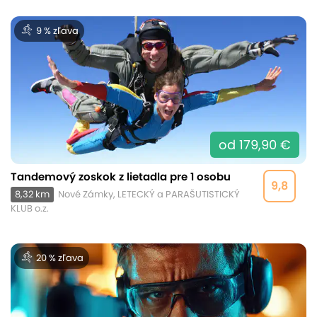
9 % zľava
od 179,90 €
Tandemový zoskok z lietadla pre 1 osobu
9,8
8,32 km
Nové Zámky, LETECKÝ a PARAŠUTISTICKÝ
KLUB o.z.
20 % zľava