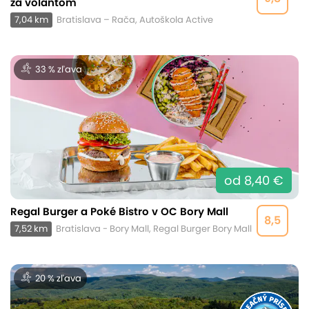
za volantom
7,04 km
Bratislava – Rača, Autoškola Active
33 % zľava
od 8,40 €
Regal Burger a Poké Bistro v OC Bory Mall
8,5
7,52 km
Bratislava - Bory Mall, Regal Burger Bory Mall
20 % zľava