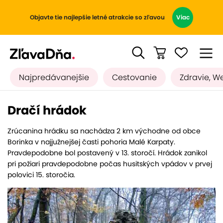
Objavte tie najlepšie letné atrakcie so zľavou
Viac
Najpredávanejšie
Cestovanie
Zdravie, W
Dračí hrádok
Zrúcanina hrádku sa nachádza 2 km východne od obce
Borinka v najjužnejšej časti pohoria Malé Karpaty.
Pravdepodobne bol postavený v 13. storočí. Hrádok zanikol
pri požiari pravdepodobne počas husitských vpádov v prvej
polovici 15. storočia.