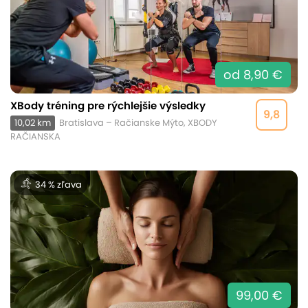
od 8,90 €
XBody tréning pre rýchlejšie výsledky
9,8
10,02 km
Bratislava – Račianske Mýto, XBODY
RAČIANSKA
34 % zľava
99,00 €