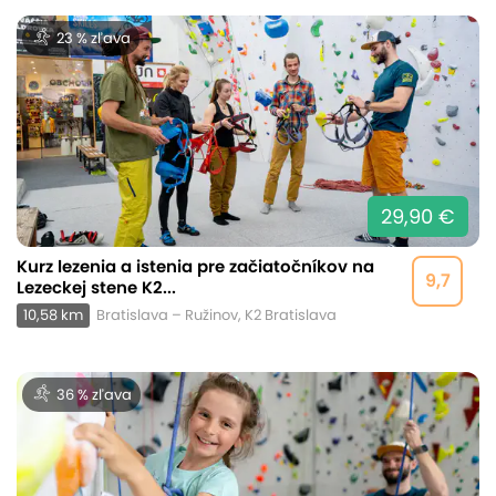
23 % zľava
29,90 €
Kurz lezenia a istenia pre začiatočníkov na
9,7
Lezeckej stene K2...
10,58 km
Bratislava – Ružinov, K2 Bratislava
36 % zľava