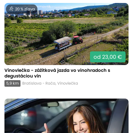
20 % zľava
od 23,00 €
Vínovlečka - zážitková jazda vo vinohradoch s
degustáciou vín
5,9 km
Bratislava - Rača, Vínovlečka