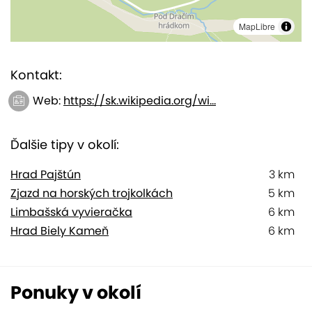
MapLibre
Kontakt:
Web:
https://sk.wikipedia.org/wi...
Ďalšie tipy v okolí:
Hrad Pajštún
3 km
Zjazd na horských trojkolkách
5 km
Limbašská vyvieračka
6 km
Hrad Biely Kameň
6 km
Ponuky v okolí