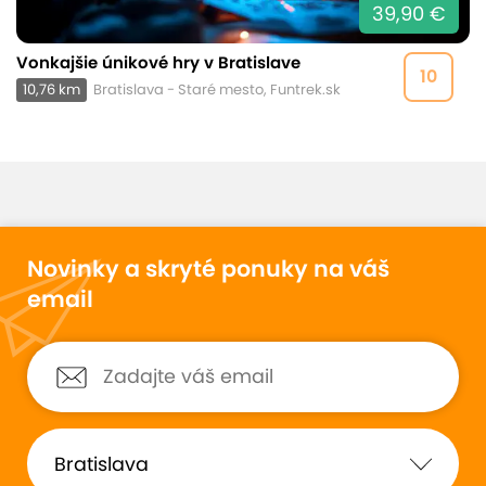
39,90 €
Vonkajšie únikové hry v Bratislave
10
10,76 km
Bratislava - Staré mesto, Funtrek.sk
Novinky a skryté ponuky na váš
email