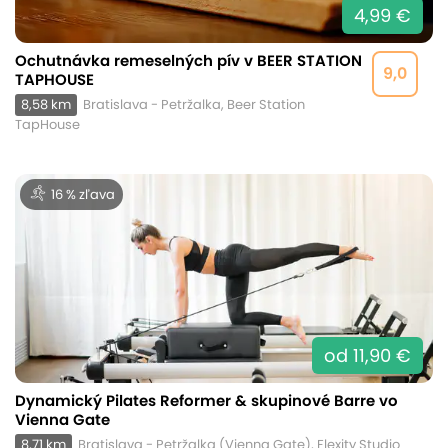
4,99 €
Ochutnávka remeselných pív v BEER STATION
9,0
TAPHOUSE
8,58 km
Bratislava - Petržalka, Beer Station
TapHouse
16 % zľava
od 11,90 €
Dynamický Pilates Reformer & skupinové Barre vo
Vienna Gate
8,71 km
Bratislava - Petržalka (Vienna Gate), Flexity Studio