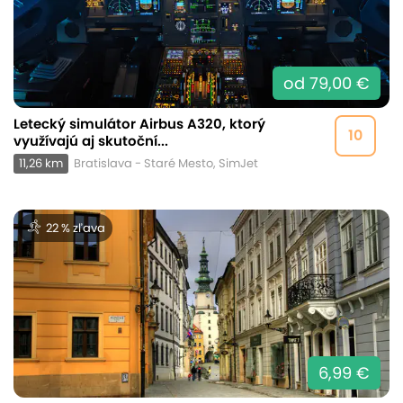
od 79,00 €
Letecký simulátor Airbus A320, ktorý
10
využívajú aj skutoční...
11,26 km
Bratislava - Staré Mesto, SimJet
22 % zľava
6,99 €