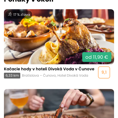
17 % zľava
od 11,90 €
Kačacie hody v hoteli Divoká Voda v Čunove
9,1
6,33 km
Bratislava – Čunovo, Hotel Divoká Voda