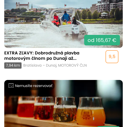
od 165,67 €
EXTRA ZĽAVY: Dobrodružná plavba
9,5
motorovým člnom po Dunaji až...
7,94 km
Bratislava – Dunaj, MOTOROVÝ ČLN
Nemusíte rezervovať