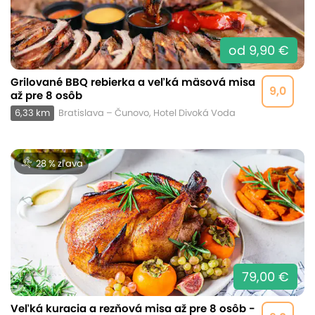
od 9,90 €
Grilované BBQ rebierka a veľká mäsová misa
9,0
až pre 8 osôb
6,33 km
Bratislava – Čunovo, Hotel Divoká Voda
28 % zľava
79,00 €
Veľká kuracia a rezňová misa až pre 8 osôb -