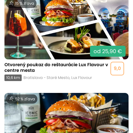
15 % zľava
od 25,90 €
Otvorený poukaz do reštaurácie Lux Flavour v
9,0
centre mesta
10,6 km
Bratislava - Staré Mesto, Lux Flavour
52 % zľava