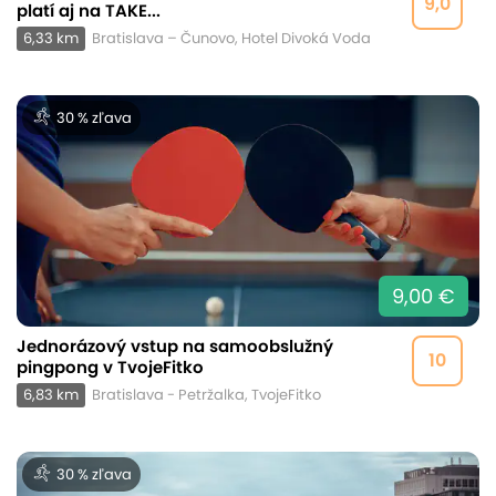
9,0
platí aj na TAKE...
6,33 km
Bratislava – Čunovo, Hotel Divoká Voda
30 % zľava
9,00 €
Jednorázový vstup na samoobslužný
10
pingpong v TvojeFitko
6,83 km
Bratislava - Petržalka, TvojeFitko
30 % zľava