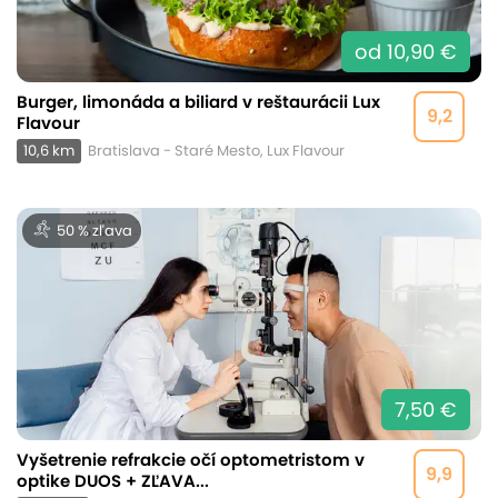
od 10,90 €
Burger, limonáda a biliard v reštaurácii Lux
9,2
Flavour
10,6 km
Bratislava - Staré Mesto, Lux Flavour
50 % zľava
7,50 €
Vyšetrenie refrakcie očí optometristom v
9,9
optike DUOS + ZĽAVA...