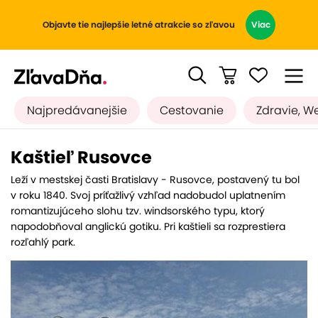
Objavte tie najlepšie letné atrakcie so zľavou
Viac
Najpredávanejšie
Cestovanie
Zdravie, W
Kaštieľ Rusovce
Leží v mestskej časti Bratislavy - Rusovce, postavený tu bol
v roku 1840. Svoj príťažlivý vzhľad nadobudol uplatnením
romantizujúceho slohu tzv. windsorského typu, ktorý
napodobňoval anglickú gotiku. Pri kaštieli sa rozprestiera
rozľahlý park.