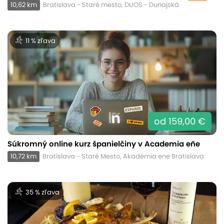
10,62 km
Bratislava - Staré mesto, DUOS - Dunajská
11 % zľava
od 159,00 €
Súkromný online kurz španielčiny v Academia eñe
10,72 km
Bratislava - Staré Mesto, Akadémia ene Bratislava
35 % zľava