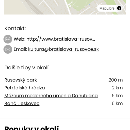
MapLibre
Kontakt:
Web:
http://www.bratislava-rusov...
Email:
kultura@bratislava-rusovce.sk
Ďalšie tipy v okolí:
Rusovský park
200 m
Petržalská hrádza
2 km
Múzeum moderného umenia Danubiana
6 km
Ranč Lieskovec
6 km
Ponuky v okolí