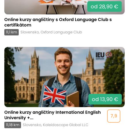
od 28,90 €
Online kurzy angličtiny s Oxford Language Club s
certifikátom
11,1 km
Slovensko, Oxford Language Club
od 13,90 €
Online kurzy angličtiny International English
7,9
University +...
11,18 km
Slovensko, Kaleidoscope Global LLC