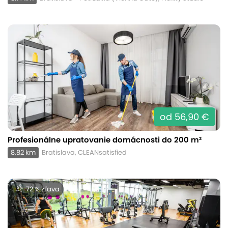
od 56,90 €
Profesionálne upratovanie domácnosti do 200 m²
8,82 km
Bratislava, CLEANsatisfied
72 % zľava