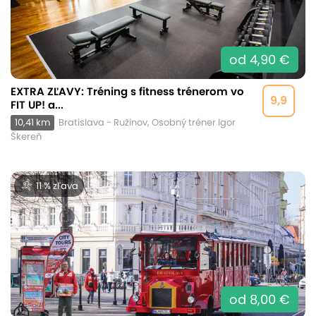
od 4,90 €
EXTRA ZĽAVY: Tréning s fitness trénerom vo
9,9
FIT UP! a...
10,41 km
Bratislava - Ružinov, Osobný tréner Igor
Škereň
11 % zľava
od 8,00 €