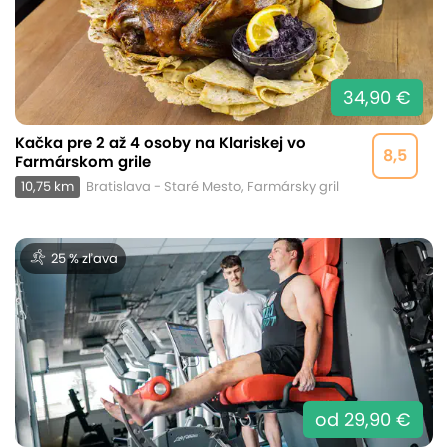
34,90 €
Kačka pre 2 až 4 osoby na Klariskej vo
8,5
Farmárskom grile
10,75 km
Bratislava - Staré Mesto, Farmársky gril
25 % zľava
od 29,90 €