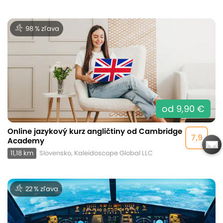
98 % zľava
od 9,90 €
Online jazykový kurz angličtiny od Cambridge
7,9
Academy
11,18 km
Slovensko, Kaleidoscope Global LLC
22 % zľava