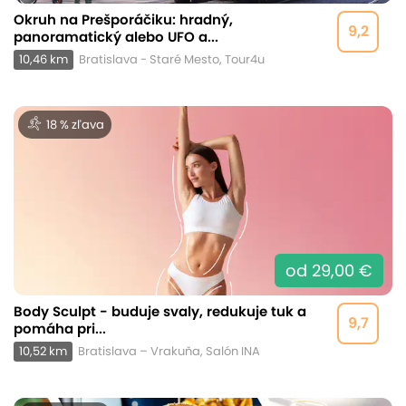
Okruh na Prešporáčiku: hradný,
9,2
panoramatický alebo UFO a...
10,46 km
Bratislava - Staré Mesto, Tour4u
18 % zľava
od 29,00 €
Body Sculpt - buduje svaly, redukuje tuk a
9,7
pomáha pri...
10,52 km
Bratislava – Vrakuňa, Salón INA