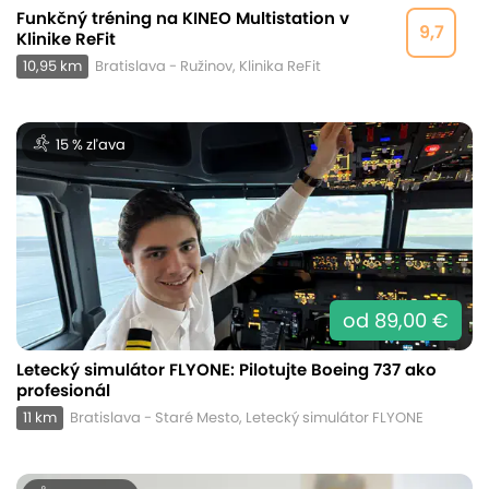
Funkčný tréning na KINEO Multistation v
9,7
Klinike ReFit
10,95 km
Bratislava - Ružinov, Klinika ReFit
15 % zľava
od 89,00 €
Letecký simulátor FLYONE: Pilotujte Boeing 737 ako
profesionál
11 km
Bratislava - Staré Mesto, Letecký simulátor FLYONE