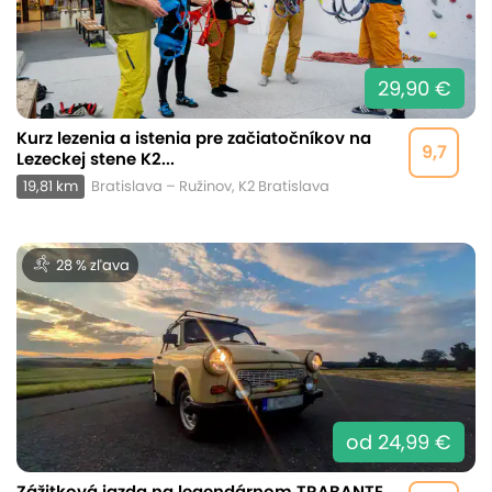
29,90 €
Kurz lezenia a istenia pre začiatočníkov na
9,7
Lezeckej stene K2...
19,81 km
Bratislava – Ružinov, K2 Bratislava
28 % zľava
od 24,99 €
Zážitková jazda na legendárnom TRABANTE