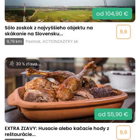
od 104,90 €
Sólo zoskok z najvyššieho objektu na
9,6
skákanie na Slovensku...
9,79 km
Pezinok, ACTIONZAZITKY.sk
30 % zľava
od 55,90 €
EXTRA ZĽAVY: Husacie alebo kačacie hody z
9,5
reštaurácie...