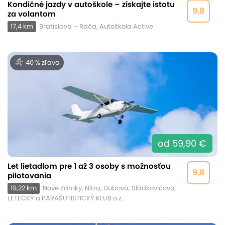
Kondičné jazdy v autoškole – získajte istotu
9,8
za volantom
17,4 km
Bratislava – Rača, Autoškola Active
40 % zľava
od 59,90 €
Let lietadlom pre 1 až 3 osoby s možnosťou
9,8
pilotovania
19,22 km
Nové Zámky, Nitra, Dubová, Sládkovičovo,
LETECKÝ a PARAŠUTISTICKÝ KLUB o.z.