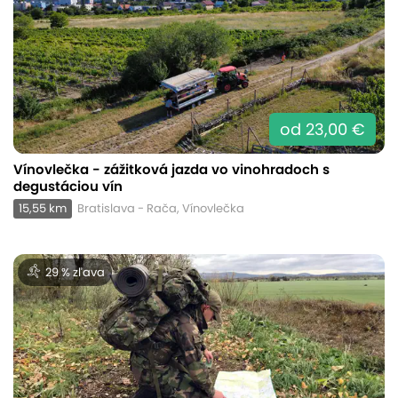
od 23,00 €
Vínovlečka - zážitková jazda vo vinohradoch s
degustáciou vín
15,55 km
Bratislava - Rača, Vínovlečka
29 % zľava