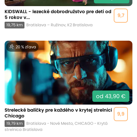
KIDSWALL - lezecké dobrodružstvo pre deti od
9,7
5 rokov v...
19,75 km
Bratislava – Ružinov, K2 Bratislava
20 % zľava
od 43,90 €
Strelecké balíčky pre každého v krytej strelnici
9,9
Chicago
19,79 km
Bratislava - Nové Mesto, CHICAGO - Krytá
strelnica Bratislava