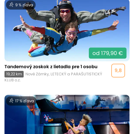
9 % zľava
od 179,90 €
Tandemový zoskok z lietadla pre 1 osobu
9,8
19,22 km
Nové Zámky, LETECKÝ a PARAŠUTISTICKÝ
KLUB o.z.
17 % zľava