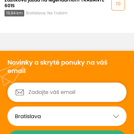
10
601S
19,84 km
Bratislava, Na Trabim
Novinky a skryté ponuky na váš
email