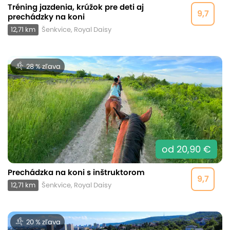
Tréning jazdenia, krúžok pre deti aj
9,7
prechádzky na koni
12,71 km
Šenkvice, Royal Daisy
28 % zľava
od 20,90 €
Prechádzka na koni s inštruktorom
9,7
12,71 km
Šenkvice, Royal Daisy
20 % zľava