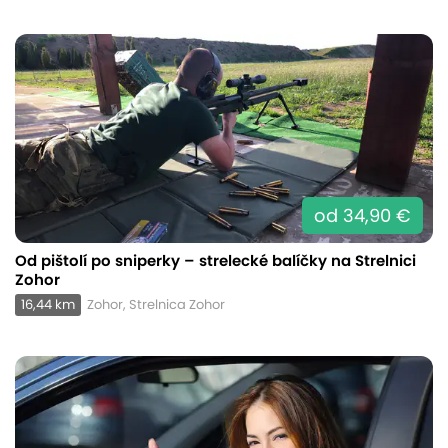
od 34,90 €
Od pištolí po sniperky – strelecké balíčky na Strelnici
Zohor
16,44 km
Zohor, Strelnica Zohor