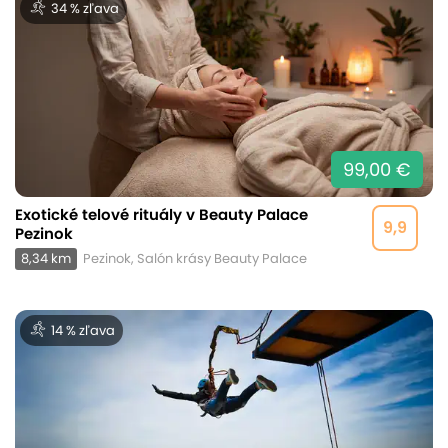
34 % zľava
99,00 €
Exotické telové rituály v Beauty Palace
9,9
Pezinok
8,34 km
Pezinok, Salón krásy Beauty Palace
14 % zľava