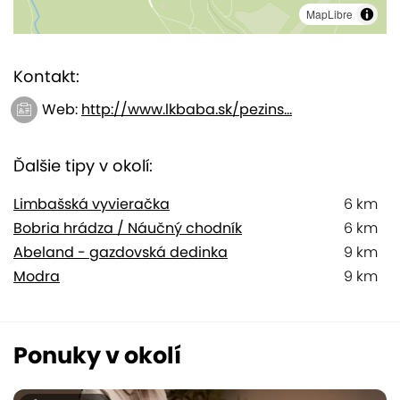
MapLibre
Kontakt:
Web:
http://www.lkbaba.sk/pezins...
Ďalšie tipy v okolí:
Limbašská vyvieračka
6 km
Bobria hrádza / Náučný chodník
6 km
Abeland - gazdovská dedinka
9 km
Modra
9 km
Ponuky v okolí