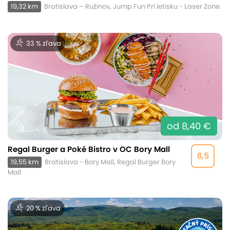
19,32 km
Bratislava – Ružinov, Jump Fun Pri letisku - Laser Zone
33 % zľava
od 8,40 €
Regal Burger a Poké Bistro v OC Bory Mall
8,5
19,55 km
Bratislava - Bory Mall, Regal Burger Bory
Mall
20 % zľava