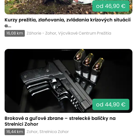
od 46,90 €
Kurzy prežitia, zlaňovania, zvládania krízových situácií
a...
16,08 km
Záhorie - Zohor, Výcvikové Centrum Prežitia
od 44,90 €
Brokové a guľové zbrane – strelecké balíčky na
Strelnici Zohor
16,44 km
Zohor, Strelnica Zohor