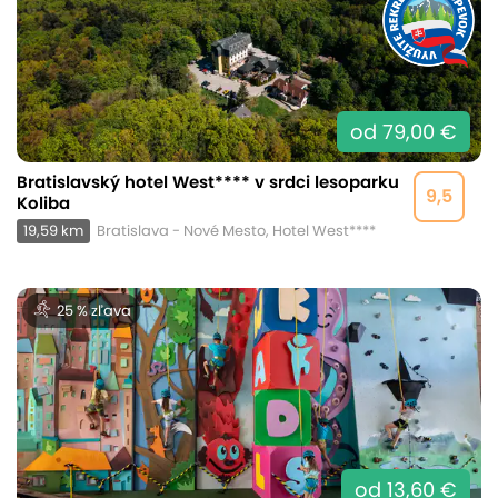
od 79,00 €
Bratislavský hotel West**** v srdci lesoparku
9,5
Koliba
19,59 km
Bratislava - Nové Mesto, Hotel West****
25 % zľava
od 13,60 €