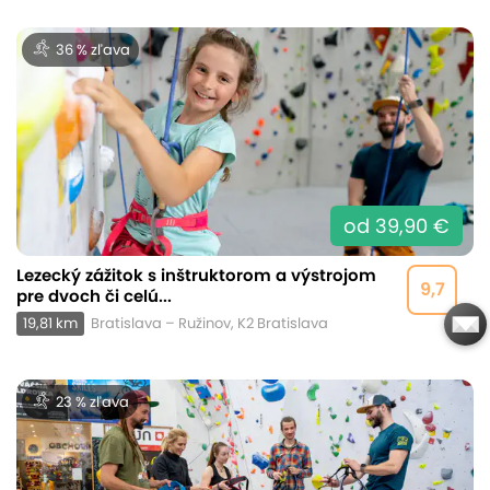
36 % zľava
od 39,90 €
Lezecký zážitok s inštruktorom a výstrojom
9,7
pre dvoch či celú...
19,81 km
Bratislava – Ružinov, K2 Bratislava
23 % zľava