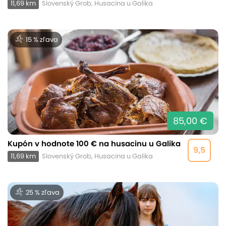
11,69 km
Slovenský Grob, Husacina u Galika
15 % zľava
85,00 €
Kupón v hodnote 100 € na husacinu u Galika
9,5
11,69 km
Slovenský Grob, Husacina u Galika
25 % zľava