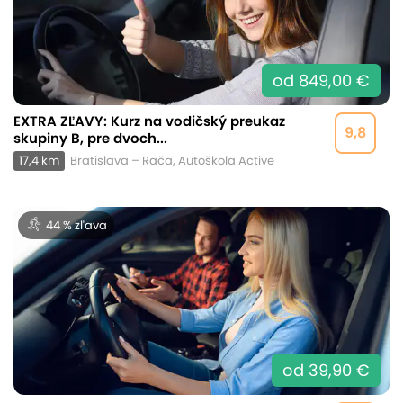
od 849,00 €
EXTRA ZĽAVY: Kurz na vodičský preukaz
9,8
skupiny B, pre dvoch...
17,4 km
Bratislava – Rača, Autoškola Active
44 % zľava
od 39,90 €