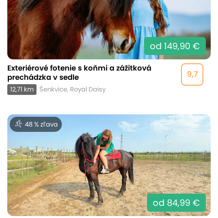
od 149,90 €
Exteriérové fotenie s koňmi a zážitková
9,7
prechádzka v sedle
12,71 km
Šenkvice, Royal Daisy
48 % zľava
od 84,99 €