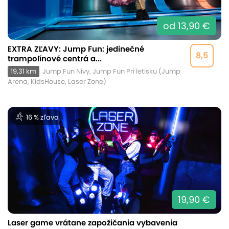
od 13,90 €
EXTRA ZĽAVY: Jump Fun: jedinečné
8,5
trampolínové centrá a...
19,31 km
Jump Fun Nivy, Jump Fun Pri letisku (Jump
Arena, KidsHouse, Laser Zone)
16 % zľava
19,90 €
Laser game vrátane zapožičania vybavenia