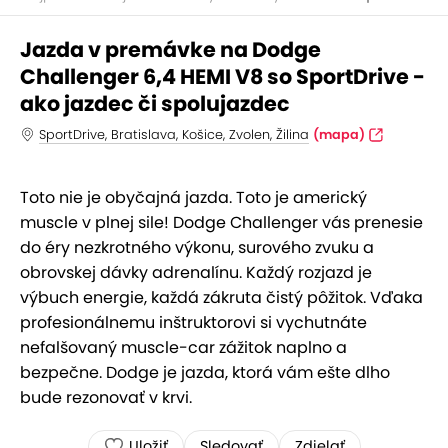
Jazda v premávke na Dodge
Challenger 6,4 HEMI V8 so SportDrive -
ako jazdec či spolujazdec
SportDrive, Bratislava, Košice, Zvolen, Žilina
(mapa)
Toto nie je obyčajná jazda. Toto je americký
muscle v plnej sile! Dodge Challenger vás prenesie
do éry nezkrotného výkonu, surového zvuku a
obrovskej dávky adrenalínu. Každý rozjazd je
výbuch energie, každá zákruta čistý pôžitok. Vďaka
profesionálnemu inštruktorovi si vychutnáte
nefalšovaný muscle-car zážitok naplno a
bezpečne. Dodge je jazda, ktorá vám ešte dlho
bude rezonovať v krvi.
Uložiť
Sledovať
Zdielať