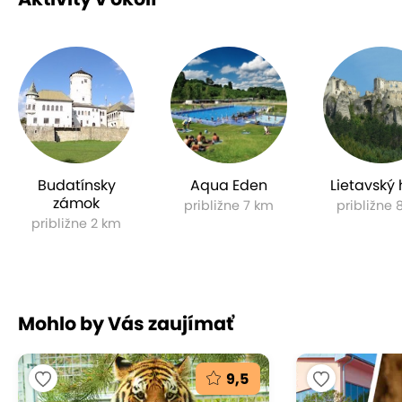
Budatínsky
Aqua Eden
Lietavský
zámok
približne 7 km
približne 
približne 2 km
Mohlo by Vás zaujímať
9,5