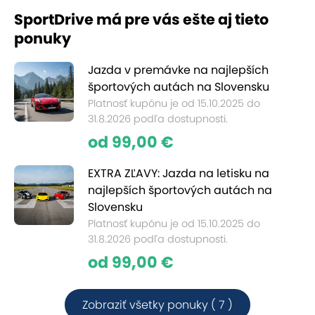
SportDrive má pre vás ešte aj tieto
ponuky
Jazda v premávke na najlepších
športových autách na Slovensku
Platnosť kupónu je od 15.10.2025 do
31.8.2026 podľa dostupnosti.
od 99,00 €
EXTRA ZĽAVY: Jazda na letisku na
najlepších športových autách na
Slovensku
Platnosť kupónu je od 15.10.2025 do
31.8.2026 podľa dostupnosti.
od 99,00 €
Zobraziť všetky ponuky ( 7 )