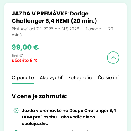
JAZDA V PREMÁVKE: Dodge
Challenger 6,4 HEMI (20 min.)
Platnosť od 21.11.2025 do 31.8.2026
1 osoba
20
minút
99,00 €
109 €
ušetríte
9 %
O ponuke
Ako využiť
Fotografie
Ďalšie inform
V cene je zahrnuté:
Jazda v premávke na Dodge Challenger 6,4
HEMI pre 1 osobu - ako vodič
alebo
spolujazdec