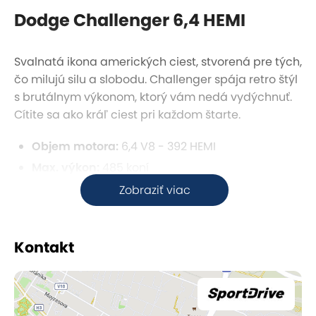
Dodge Challenger 6,4 HEMI
Svalnatá ikona amerických ciest, stvorená pre tých,
čo milujú silu a slobodu. Challenger spája retro štýl
s brutálnym výkonom, ktorý vám nedá vydýchnuť.
Cítite sa ako kráľ ciest pri každom štarte.
Objem motora:
6,4 V8 - 392 HEMI
Max. výkon:
485 koní
Zobraziť viac
Kontakt