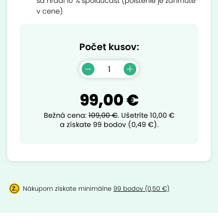
sa hradí 10 % spoluúčasť (poistenie je zahrnuté
v cene)
Počet kusov:
99,00 €
Bežná cena:
109,00 €
.
Ušetríte
10,00 €
a získate 99 bodov (0,49 €).
Nákupom získate minimálne
99 bodov (0,50 €)