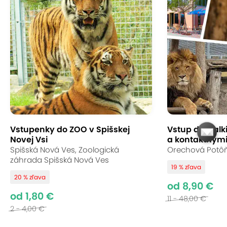
Vstupenky do ZOO v Spišskej
Vstup do Malk
Novej Vsi
a kontaktnými
Spišská Nová Ves, Zoologická
Orechová Potôň,
záhrada Spišská Nová Ves
19 % zľava
20 % zľava
od 8,90 €
od 1,80 €
11 - 48,00 €
2 - 4,00 €