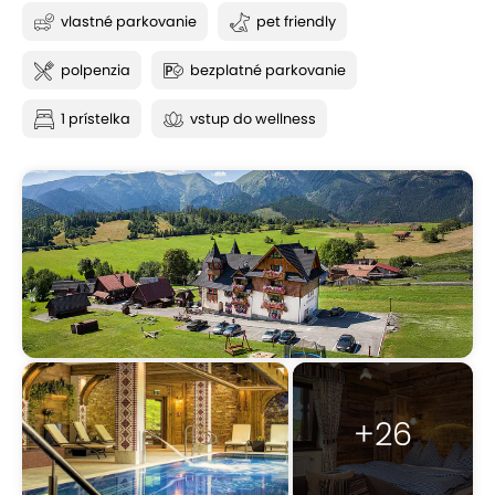
vlastné parkovanie
pet friendly
polpenzia
bezplatné parkovanie
1 prístelka
vstup do wellness
+26