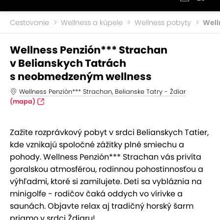
Cestovanie
Wellness a kúpele
Wellness pobyty
Well
Wellness Penzión*** Strachan
v Belianskych Tatrách
s neobmedzeným wellness
Wellness Penzión*** Strachan, Belianske Tatry - Ždiar
(mapa)
Zažite rozprávkový pobyt v srdci Belianskych Tatier,
kde vznikajú spoločné zážitky plné smiechu a
pohody. Wellness Penzión*** Strachan vás privíta
goralskou atmosférou, rodinnou pohostinnosťou a
výhľadmi, ktoré si zamilujete. Deti sa vybláznia na
minigolfe - rodičov čaká oddych vo vírivke a
saunách. Objavte relax aj tradičný horský šarm
priamo v srdci Ždiaru!