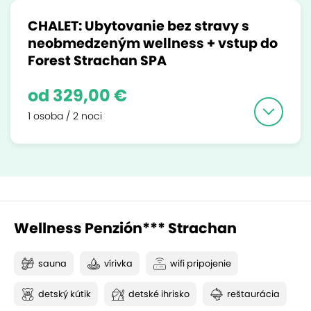
CHALET: Ubytovanie bez stravy s
neobmedzeným wellness + vstup do
Forest Strachan SPA
od 329,00 €
1 osoba / 2 noci
Wellness Penzión*** Strachan
sauna
vírivka
wifi pripojenie
detský kútik
detské ihrisko
reštaurácia