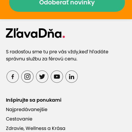
Odoberať novinky
Obriej lavičke
Monková dolina (poldenná nenáročná
turistická prechádzka Ždiarom, v náručí
Belianskych Tatier)
Jazerá – Strednica
Stone Galery (múzeum skla)
S radosťou sme tu pre vás vždy,
keď hľadáte
Ždiarske múzeum
správnu službu za férovú cenu.
Pre náročnejších turistov (trasy v blízkosti
penziónu otvorené do 31.10.2025)
Zadné Meďodoly, Javorová dolina, Monková
dolina, Chata Plesnivec, Chata pri Zelenom
plese
Inšpirujte sa ponukami
Najpredávanejšie
Cestovanie
Zdravie, Wellness a Krása