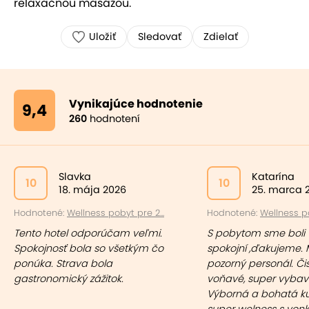
relaxačnou masážou.
Uložiť
Sledovať
Zdielať
Vynikajúce hodnotenie
9,4
260
hodnotení
Slavka
Katarína
10
10
18. mája 2026
25. marca 
Hodnotené:
Wellness pobyt pre 2...
Hodnotené:
Wellness po
Tento hotel odporúčam veľmi.
S pobytom sme boli 
Spokojnosť bola so všetkým čo
spokojní ,ďakujeme. M
ponúka. Strava bola
pozorný personál. Či
gastronomický zážitok.
voňavé, super vybav
Výborná a bohatá k