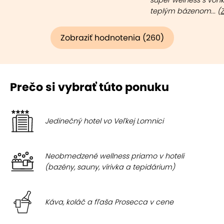
super welness s von
teplým bázenom... (
Z
Zobraziť hodnotenia (260)
Prečo si vybrať túto ponuku
Jedinečný hotel vo Veľkej Lomnici
Neobmedzené wellness priamo v hoteli
(bazény, sauny, vírivka a tepidárium)
Káva, koláč a fľaša Prosecca v cene