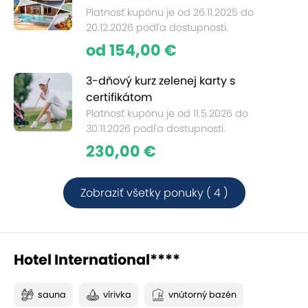
Platnosť kupónu je od 26.11.2025 do
20.12.2026 podľa dostupnosti.
od 154,00 €
3-dňový kurz zelenej karty s
certifikátom
Platnosť kupónu je od 11.5.2026 do
30.11.2026 podľa dostupnosti.
230,00 €
Zobraziť všetky ponuky ( 4 )
Hotel International****
sauna
vírivka
vnútorný bazén