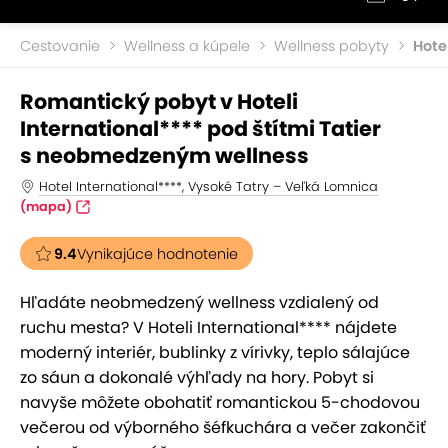
Cestovanie
Wellness a kúpele
Wellness pobyty
Hote
Romantický pobyt v Hoteli
International**** pod štítmi Tatier
s neobmedzeným wellness
Hotel International****, Vysoké Tatry – Veľká Lomnica
(mapa)
9.4
Vynikajúce hodnotenie
Hľadáte neobmedzený wellness vzdialený od
ruchu mesta? V Hoteli International**** nájdete
moderný interiér, bublinky z vírivky, teplo sálajúce
zo sáun a dokonalé výhľady na hory. Pobyt si
navyše môžete obohatiť romantickou 5-chodovou
večerou od výborného šéfkuchára a večer zakončiť