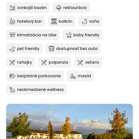
vonkajší bazén
reštaurácia
hotelový bar
balkón
vaňa
klimatizácia na izbe
baby friendly
pet friendly
dostupnosť bez auta
raňajky
polpenzia
večera
bezplatné parkovanie
masáž
neobmedzené wellness