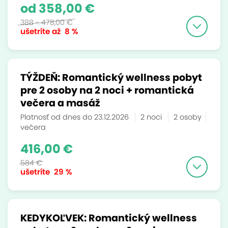
od 358,00 €
388 - 478,00 €
ušetríte až
8 %
TÝŽDEŇ: Romantický wellness pobyt
pre 2 osoby na 2 noci + romantická
večera a masáž
Platnosť od dnes do 23.12.2026
2 noci
2 osoby
večera
416,00 €
584 €
ušetríte
29 %
KEDYKOĽVEK: Romantický wellness