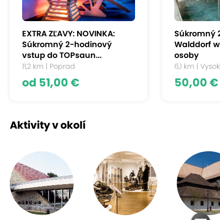
teplota vody 30 °C.
Vonkajší bazén
s 36 °C vyhrievanou vodou,
rozmery bazéna 5 x 3,2 m.
EXTRA ZĽAVY: NOVINKA:
Súkromný 2
Súkromný 2-hodinový
Walddorf we
Minivitálny svet:
vstup do TOPsaun...
osoby
11,2 km | Poprad
6,1 km | Vysok
parná aromatická sauna
od 51,00 €
50,00 €
suchá sauna
infra sauna
vonkajší ochladzovací bazénik
Aktivity v okolí
tropická sprcha
ľadové vedro
škótska masážna kabína
ľadová drť
vírivá vaňa
tepidárium