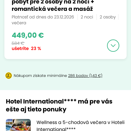
pobyt pre 2 osoby na 2 noci +
romantická večera a masáž
Platnosť od dnes do 23.12.2026
2 noci
2 osoby
večera
449,00 €
584 €
ušetríte
23 %
Nákupom získate minimálne
286 bodov (1,43 €)
Hotel International**** má pre vás
ešte aj tieto ponuky
Wellness a 5-chodová večera v Hoteli
International****