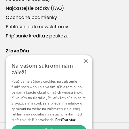
Najčastejšie otázky (FAQ)
Obchodné podmienky
Prihlásenie do newsletterov
Pripísanie kreditu z poukazu
ZľavaDňa
×
Náš príbeh
Na vašom súkromí nám
Kontakt
záleží
Kariéra
Používame súbory cookies na zaistenie
funkčnosti webu a s vaším súhlasom aj na
Blog
personalizáciu obsahu našich webstránok.
Pre médiá
Kliknutím na tlačidlo „Prijať všetko“ súhlasíte
s využívaním cookies a predaním údajov o
Pre partnerov
správaní na webe na zobrazenie cielenej
reklamy na sociálnych sieťach, reklamných
sieťach a ďalších weboch.
Prečítať viac