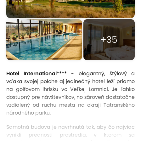
+35
Hotel International****
- elegantný, štýlový a
vďaka svojej polohe aj jedinečný hotel leží priamo
na golfovom ihrisku vo Veľkej Lomnici. Je ľahko
dostupný pre návštevníkov, no zároveň dostatočne
vzdialený od ruchu mesta na okraji Tatranského
národného parku.
Samotná budova je navrhnutá tak, aby čo najviac
vynikli prednosti prostredia, v ktorom sa