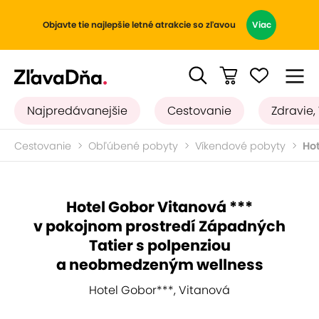
Objavte tie najlepšie letné atrakcie so zľavou
Viac
Najpredávanejšie
Cestovanie
Zdravie,
Cestovanie
Obľúbené pobyty
Víkendové pobyty
Hot
Hotel Gobor Vitanová ***
v pokojnom prostredí Západných
Tatier s polpenziou
a neobmedzeným wellness
Hotel Gobor***, Vitanová