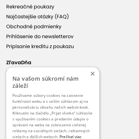
Rekreačné poukazy
detské ihrisko
fitness centrum
Najčastejšie otázky (FAQ)
reštaurácia
vlastné parkovanie
balkón
Obchodné podmienky
baby friendly
polpenzia
Prihlásenie do newsletterov
Pripísanie kreditu z poukazu
bezplatné parkovanie
1 prístelka
2 prístelky
3 prístelky
4 prístelky
ZľavaDňa
×
Náš príbeh
neobmedzené wellness
Na vašom súkromí nám
Kontakt
záleží
Kariéra
Používame súbory cookies na zaistenie
Blog
funkčnosti webu a s vaším súhlasom aj na
personalizáciu obsahu našich webstránok.
Pre médiá
Kliknutím na tlačidlo „Prijať všetko“ súhlasíte
s využívaním cookies a predaním údajov o
Pre partnerov
správaní na webe na zobrazenie cielenej
reklamy na sociálnych sieťach, reklamných
sieťach a ďalších weboch.
Prečítať viac