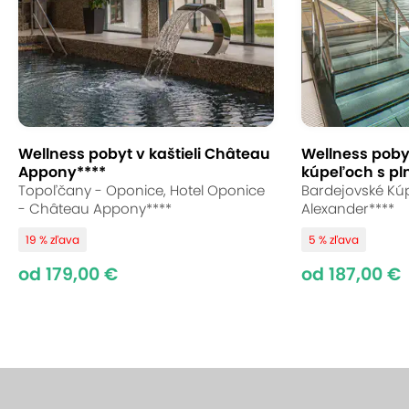
Wellness pobyt v kaštieli Château
Wellness poby
Appony****
kúpeľoch s pl
Topoľčany - Oponice, Hotel Oponice
Bardejovské Kúp
- Château Appony****
Alexander****
19 % zľava
5 % zľava
od 179,00 €
od 187,00 €