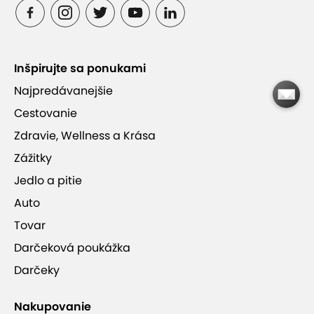
Saunový a vodný svet neobmedzene
Inšpirujte sa ponukami
Jedlá z domácej i medzinárodnej kuchyne
Najpredávanejšie
Cestovanie
Chocholowskie Termy a Aquapark Oravice
kúsok od hotela
Zdravie, Wellness a Krása
Zážitky
Jedlo a pitie
Auto
Tovar
Hotel Gobor***
Darčeková poukážka
sauna
vírivka
vnútorný bazén
Darčeky
wifi pripojenie
detský kútik
Nakupovanie