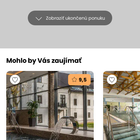
Zobraziť ukončenú ponuku
+10
Mohlo by Vás zaujímať
Hotel Gobor Vitanová *** v pokojnom
prostredí Západných Tatier
9,5
s polpenziou a neobmedzeným
wellness
Hotel Gobor***, Vitanová
(mapa)
10
Vynikajúce hodnotenie
Zažite pohodovú dovolenku priamo v srdci Oravy.