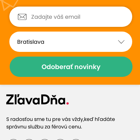
Hodnotené:
TÝŽDEŇ: Wellness pobyt...
super,super,super...odporučame.
Odoberať novinky
Zobraziť hodnotenia (1)
Prečo si vybrať túto ponuku
S radosťou sme tu pre vás vždy,
keď hľadáte
Ubytovanie v oravskej dedinke Vitanová
správnu službu za férovú cenu.