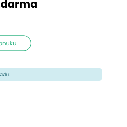
 zdarma
ponuku
radu: