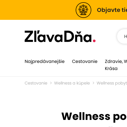
Objavte ti
Najpredávanejšie
Cestovanie
Zdravie, 
Krása
Cestovanie
Wellness a kúpele
Wellness poby
Wellness pob