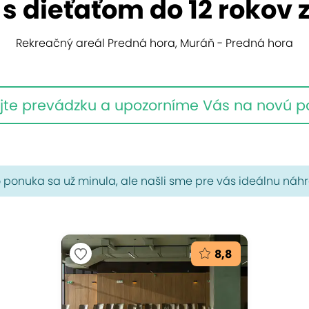
 s dieťaťom do 12 rokov
Rekreačný areál Predná hora, Muráň - Predná hora
jte prevádzku a upozorníme Vás na novú 
 ponuka sa už minula, ale našli sme pre vás ideálnu náh
8,8