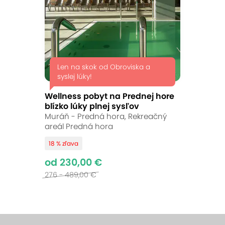
Len na skok od Obroviska a
syslej lúky!
Wellness pobyt na Prednej hore
blízko lúky plnej sysľov
Muráň - Predná hora, Rekreačný
areál Predná hora
18 % zľava
od 230,00 €
276 - 489,00 €