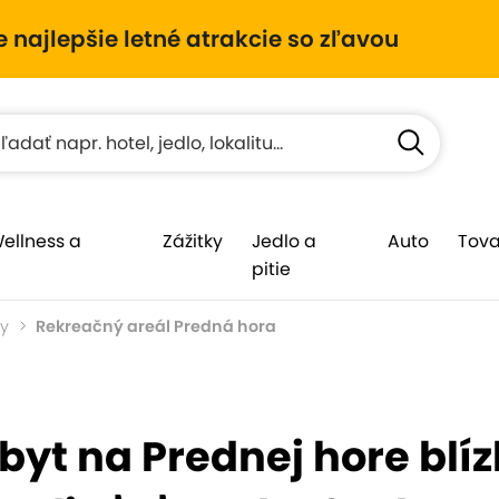
e najlepšie letné atrakcie so zľavou
Wellness a
Zážitky
Jedlo a
Auto
Tova
pitie
ty
Rekreačný areál Predná hora
yt na Prednej hore blíz