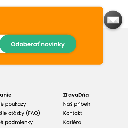
Prečo si vybrať túto
ponuku
Dokonalý relax priamo v
Odoberať novinky
Národnom parku Muránska
planina
Jedno dieťa do 12 rokov
zdarma (ubytovanie,
polpenzia, služby)
anie
ZľavaDňa
né poukazy
Náš príbeh
Viac ako 100 km turistických
šie otázky (FAQ)
Kontakt
a 30 km cyklistických
é podmienky
Kariéra
chodníkov, v blízkosti