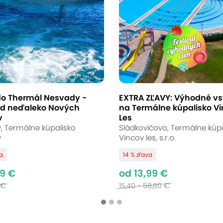
rednej hore blízko
dieťaťom do 12 rokov
edná hora
(mapa)
do Thermál Nesvady -
EXTRA ZĽAVY: Výhodné v
d neďaleko Nových
na Termálne kúpalisko V
v
Les
, Termálne kúpalisko
Sládkovičovo, Termálne kúpa
ľnenie. To nastane, keď sa v miestnosti stlmí s
y
Vincov les, s.r.o.
soľnej jaskyni. V tej chvíli cítite ako z vás po
va
14 % zľava
ína objavovať úsmev. Zastavte sa priamo v NP 
49 €
od 13,99 €
 €
15,40 - 58,80 €