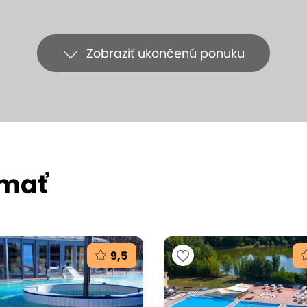
Zobraziť ukončenú ponuku
ímať
9,5