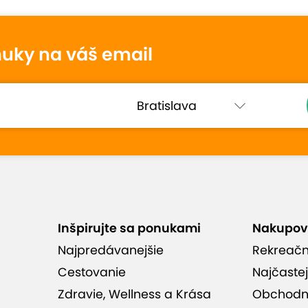
otenie
nuky na váš email
Ondrej
10
16. decembra 2024
Hodnotené:
Penzión: Pobyt pre 2...
Určite doporučujem všetkým.
Najhoršia je prístupová cesta ináč
super.👍
Inšpirujte sa ponukami
Nakupov
Najpredávanejšie
Rekreač
Cestovanie
Najčastej
hodnotenia (984)
Zdravie, Wellness a Krása
Obchodn