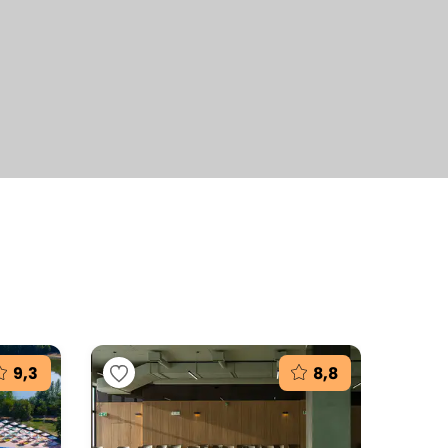
+32
fotografií
9,3
8,8