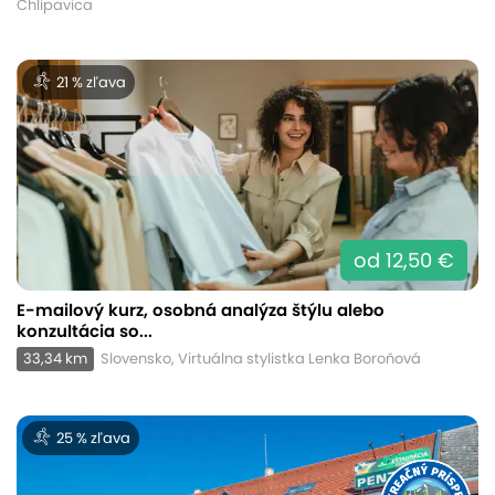
Chlipavica
21 % zľava
od 12,50 €
E-mailový kurz, osobná analýza štýlu alebo
konzultácia so...
33,34 km
Slovensko, Virtuálna stylistka Lenka Boroňová
25 % zľava