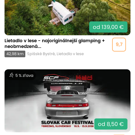
od 139,00 €
Lietadlo v lese - najoriginálnejší glamping +
9,7
neobmedzená...
42,98 km
Spišské Bystré, Lietadlo v lese
5 % zľava
od 8,50 €