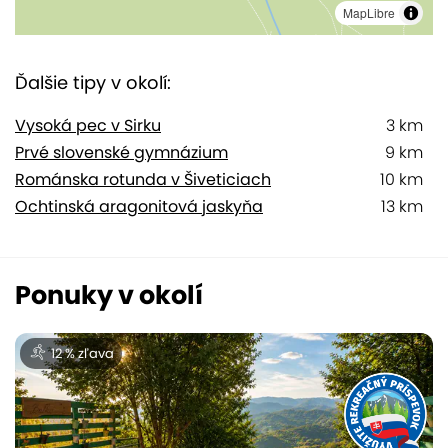
MapLibre
Ďalšie tipy v okolí:
Vysoká pec v Sirku
3 km
Prvé slovenské gymnázium
9 km
Románska rotunda v Šiveticiach
10 km
Ochtinská aragonitová jaskyňa
13 km
Ponuky v okolí
12 % zľava