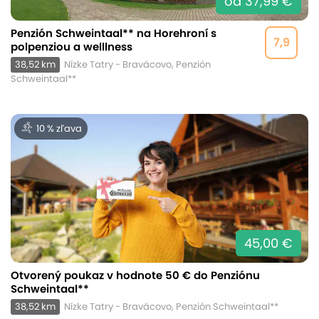
od 37,99 €
Penzión Schweintaal** na Horehroní s
7,9
polpenziou a welllness
38,52 km
Nízke Tatry - Braväcovo, Penzión
Schweintaal**
10 % zľava
45,00 €
Otvorený poukaz v hodnote 50 € do Penziónu
Schweintaal**
38,52 km
Nízke Tatry - Braväcovo, Penzión Schweintaal**