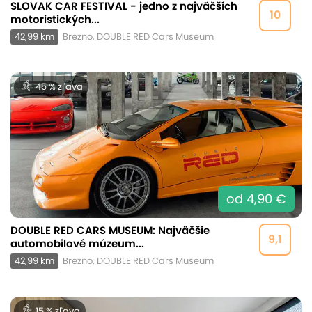
SLOVAK CAR FESTIVAL - jedno z najväčších
10
motoristických...
42,99 km
Brezno, DOUBLE RED Cars Museum
45 % zľava
od 4,90 €
DOUBLE RED CARS MUSEUM: Najväčšie
9,1
automobilové múzeum...
42,99 km
Brezno, DOUBLE RED Cars Museum
15 % zľava