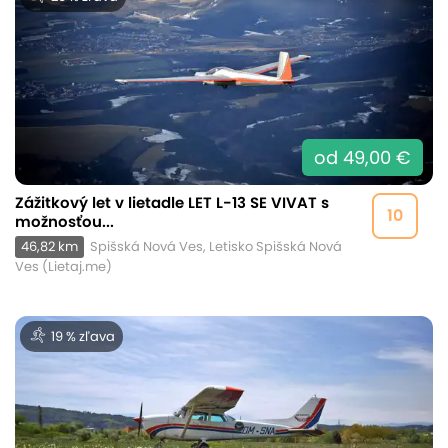
od 49,00 €
Zážitkový let v lietadle LET L-13 SE VIVAT s
10
možnosťou...
46,82 km
Spišská Nová Ves, Letisko Spišská Nová
Ves (Lietaj.me)
19 % zľava