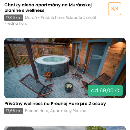
Chatky alebo apartmány na Muránskej
8,8
planine s wellness
17,65 km
Muráň - Predná hora, Rekreačný areál
Predná hora
od 69,00 €
Privátny wellness na Prednej Hore pre 2 osoby
17,65 km
Predná Hora, Apartmány Planina