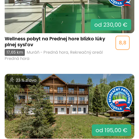
od 230,00 €
Wellness pobyt na Prednej hore blízko lúky
8,8
plnej sysľov
17,65 km
Muráň - Predná hora, Rekreačný areál
Predná hora
23 % zľava
od 195,00 €