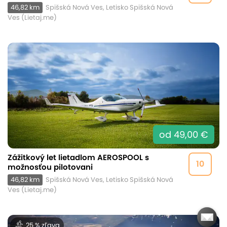
46,82 km
Spišská Nová Ves, Letisko Spišská Nová
Ves (Lietaj.me)
od 49,00 €
Zážitkový let lietadlom AEROSPOOL s
10
možnosťou pilotovani
46,82 km
Spišská Nová Ves, Letisko Spišská Nová
Ves (Lietaj.me)
25 % zľava