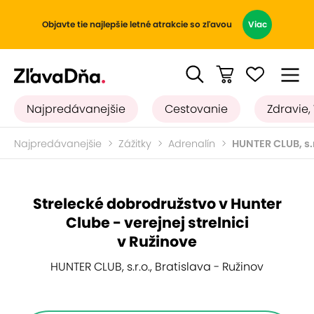
Objavte tie najlepšie letné atrakcie so zľavou
Viac
Najpredávanejšie
Cestovanie
Zdravie,
Najpredávanejšie
Zážitky
Adrenalín
HUNTER CLUB, s.r
Strelecké dobrodružstvo v Hunter
Clube - verejnej strelnici
v Ružinove
HUNTER CLUB, s.r.o., Bratislava - Ružinov