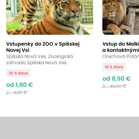
Vstupenky do ZOO v Spišskej
Vstup do Malk
Novej Vsi
a kontaktnými
Spišská Nová Ves, Zoologická
Orechová Potôň,
záhrada Spišská Nová Ves
19 % zľava
20 % zľava
od 8,90 €
od 1,80 €
11 - 48,00 €
2 - 4,00 €