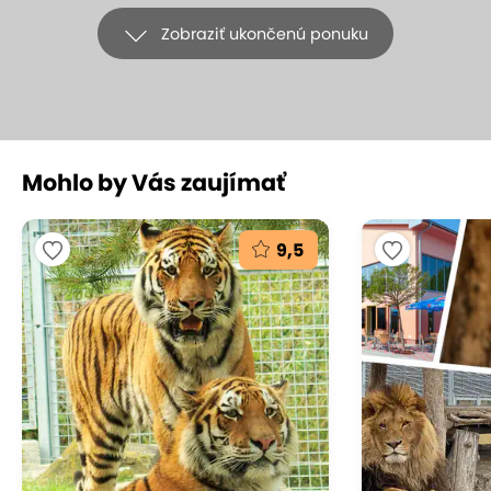
Zobraziť ukončenú ponuku
Mohlo by Vás zaujímať
+15
9,5
Strelecké dobrodružstvo v Hunter
Clube - verejnej strelnici v Ružinove
HUNTER CLUB, s.r.o., Bratislava - Ružinov
(mapa)
9.5
Vynikajúce hodnotenie
Chcete si vyskúšať streľbu z legendárnych zbraní?
V Hunter Club Bratislava vás čakajú exkluzívne