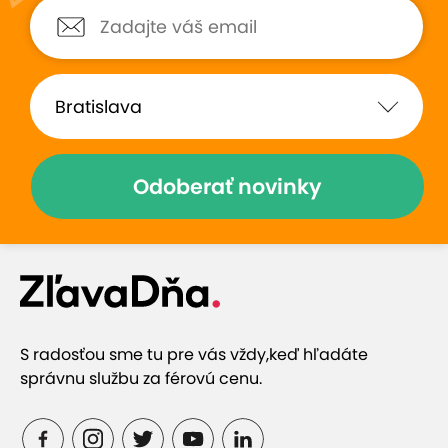
Všetko bolo super,určite si
prijemny personal, ro
zopakujeme a vyskúšame aj iné
vyber zbrani a teda 
zbrane
zabavit
Odoberať novinky
Zobraziť hodnotenia (19)
Prečo si vybrať túto ponuku
S radosťou sme tu pre vás vždy,
keď hľadáte
Skúsení inštruktori vás naučia správne a
správnu službu za férovú cenu.
bezpečne manipulovať so zbraňami