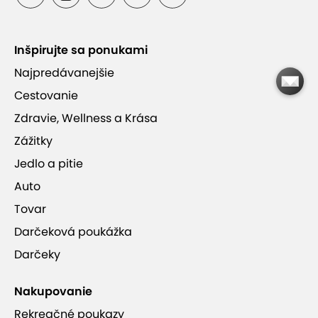
Balíčky sú vhodné pre začiatočníkov aj
pokročilých strelcov
Inšpirujte sa ponukami
Strieľate z revolverov, pištolí a samopalov
Najpredávanejšie
podľa zvoleného balíčka
Cestovanie
Zdravie, Wellness a Krása
Počas čakania si môžete vychutnať
Zážitky
občerstvenie v bare s výhľadom na strelnicu
Jedlo a pitie
Auto
Tovar
Darčeková poukážka
Ponuka je ukončená.
Darčeky
Nakupovanie
Rekreačné poukazy