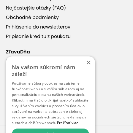
Ukončené - Strelecký balíček „TRY
Najčastejšie otázky (FAQ)
IT“
Obchodné podmienky
Platnosť od 10.10.2025 do 31.7.2026
Prihlásenie do newsletterov
19,90 €
Pripísanie kreditu z poukazu
ZľavaDňa
Ukončené - Strelecký balíček
×
Náš príbeh
„Columbo“
Na vašom súkromí nám
Kontakt
Platnosť od 10.10.2025 do 31.7.2026
záleží
Kariéra
35,00 €
Používame súbory cookies na zaistenie
Blog
funkčnosti webu a s vaším súhlasom aj na
personalizáciu obsahu našich webstránok.
Pre médiá
Kliknutím na tlačidlo „Prijať všetko“ súhlasíte
s využívaním cookies a predaním údajov o
Pre partnerov
správaní na webe na zobrazenie cielenej
Ukončené - Strelecký balíček
reklamy na sociálnych sieťach, reklamných
„Before 1989“
sieťach a ďalších weboch.
Prečítať viac
Platnosť od 10.10.2025 do 31.7.2026