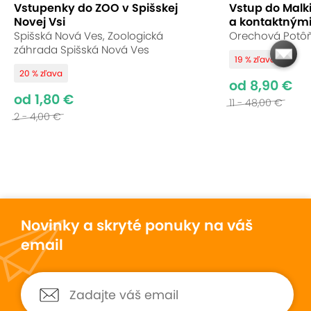
Vstupenky do ZOO v Spišskej
Vstup do Malk
Novej Vsi
a kontaktnými
Spišská Nová Ves, Zoologická
Orechová Potôň,
záhrada Spišská Nová Ves
19 % zľava
20 % zľava
od 8,90 €
od 1,80 €
11 - 48,00 €
2 - 4,00 €
Novinky a skryté ponuky na váš
email