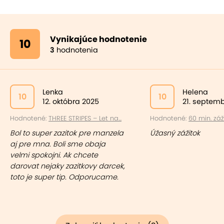
Vynikajúce hodnotenie
10
3
hodnotenia
Lenka
Helena
10
10
12. októbra 2025
21. septem
Hodnotené:
THREE STRIPES – Let na...
Hodnotené:
60 min. záži
Bol to super zazitok pre manzela
Úžasný zážitok
aj pre mna. Boli sme obaja
velmi spokojni. Ak chcete
darovat nejaky zazitkovy darcek,
toto je super tip. Odporucame.