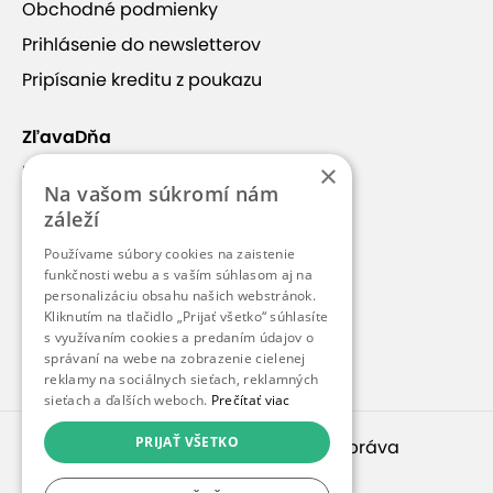
Obchodné podmienky
Prihlásenie do newsletterov
Pripísanie kreditu z poukazu
ZľavaDňa
×
Náš príbeh
Na vašom súkromí nám
Kontakt
záleží
Kariéra
Používame súbory cookies na zaistenie
funkčnosti webu a s vaším súhlasom aj na
Blog
personalizáciu obsahu našich webstránok.
Pre médiá
Kliknutím na tlačidlo „Prijať všetko“ súhlasíte
s využívaním cookies a predaním údajov o
Pre partnerov
správaní na webe na zobrazenie cielenej
reklamy na sociálnych sieťach, reklamných
sieťach a ďalších weboch.
Prečítať viac
PRIJAŤ VŠETKO
© 2010 – 2026
inspirago s. r. o.
. Všetky práva
vyhradené.