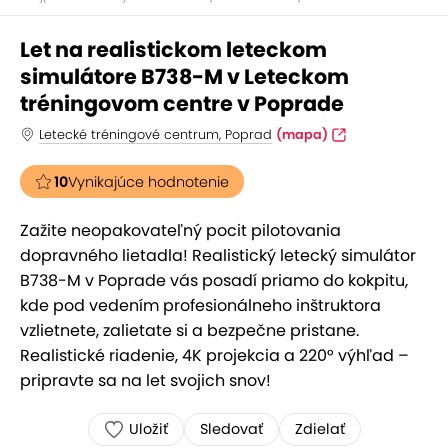
Let na realistickom leteckom
simulátore B738-M v Leteckom
tréningovom centre v Poprade
Letecké tréningové centrum, Poprad
(mapa)
10
Vynikajúce hodnotenie
Zažite neopakovateľný pocit pilotovania
dopravného lietadla! Realistický letecký simulátor
B738-M v Poprade vás posadí priamo do kokpitu,
kde pod vedením profesionálneho inštruktora
vzlietnete, zalietate si a bezpečne pristane.
Realistické riadenie, 4K projekcia a 220° výhľad –
pripravte sa na let svojich snov!
Uložiť
Sledovať
Zdielať