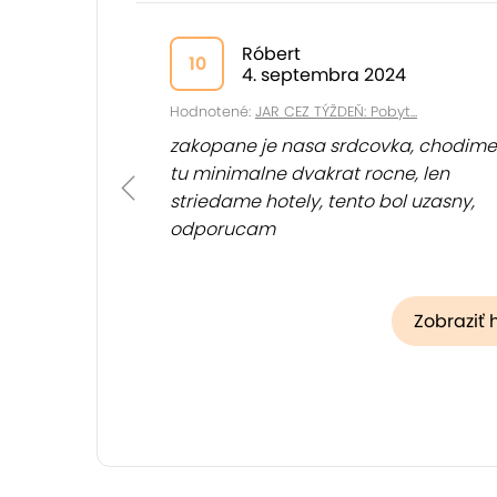
Róbert
10
4. septembra 2024
Hodnotené:
JAR CEZ TÝŽDEŇ: Pobyt...
zakopane je nasa srdcovka, chodime
tu minimalne dvakrat rocne, len
striedame hotely, tento bol uzasny,
odporucam
Zobraziť 