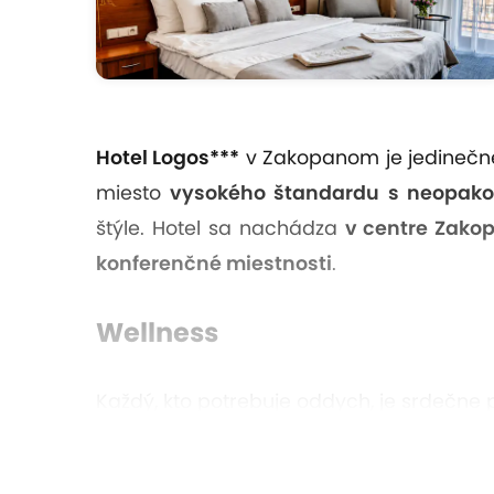
Hotel Logos***
v Zakopanom je jedinečné 
miesto
vysokého štandardu s neopako
štýle. Hotel sa nachádza
v centre Zako
konferenčné miestnosti
.
Wellness
Každý, kto potrebuje oddych, je srdečne
Jacuzzi
Parný kúpeľ
(na posilnenie imunity a