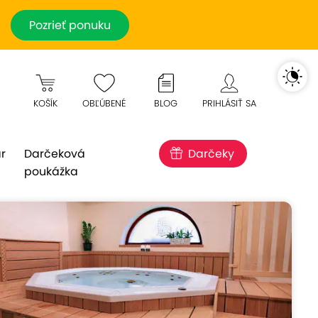
Pozrieť ponuku
KOŠÍK
OBĽÚBENÉ
BLOG
PRIHLÁSIŤ SA
r
Darčeková
Darčeky
poukážka