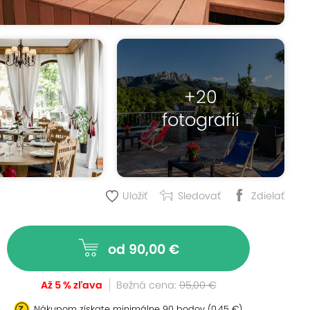
+20
fotografií
Uložiť
Sledovať
Zdielať
od 90,00 €
Až 5 % zľava
Bežná cena:
95,00 €
Nákupom získate minimálne
90 bodov
(0,45 €)