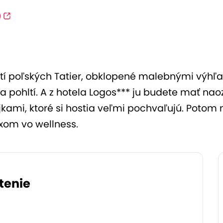
)
í poľských Tatier, obklopené malebnými výhľa
a pohltí. A z hotela Logos*** ju budete mať nao
ami, ktoré si hostia veľmi pochvaľujú. Potom m
xom vo wellness.
tenie