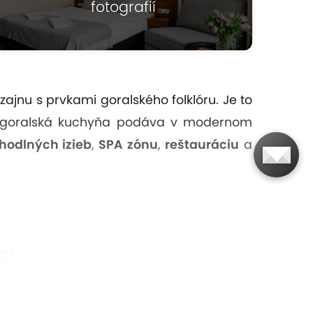
fotografií
jnu s prvkami goralského folklóru. Je to
a goralská kuchyňa podáva v modernom
hodlných izieb
,
SPA zónu
,
reštauráciu
a
cii: