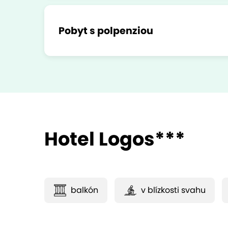
Pobyt s polpenziou
Hotel Logos***
balkón
v blízkosti svahu