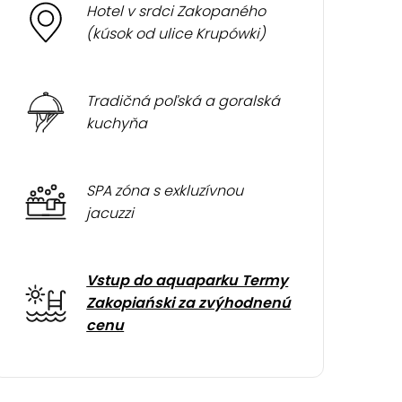
Hotel v srdci Zakopaného
(kúsok od ulice Krupówki)
Tradičná poľská a goralská
kuchyňa
SPA zóna s exkluzívnou
jacuzzi
Vstup do aquaparku Termy
Zakopiański za zvýhodnenú
cenu