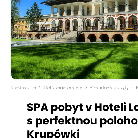
Cestovanie
Obľúbené pobyty
Víkendové pobyty
SPA pobyt v Hoteli
s perfektnou poloho
Krupówki