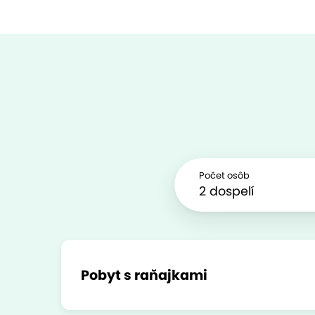
Počet osôb
Pobyt s raňajkami