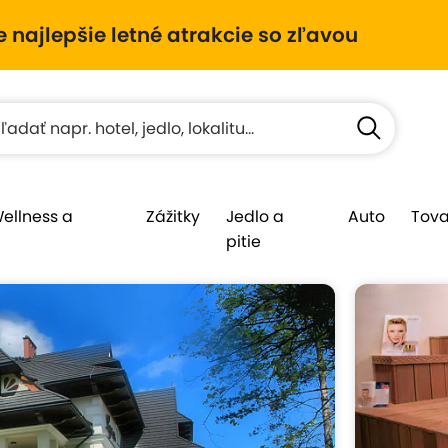
e najlepšie letné atrakcie so zľavou
Wellness a
Zážitky
Jedlo a
Auto
Tova
pitie