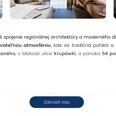
spojenie regionálnej architektúry a moderného diza
vateľnou atmosférou
, kde sa tradičná poľská 
paného
, v blízkosti ulice
Krupówki
, a ponúka
54 po
 pozvaný do hotelovej
SPA zóny
, kde vám je k dispozí
Zobraziť viac
 hydratáciu pokožky)