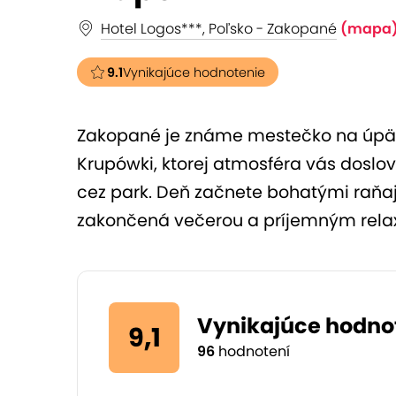
Hotel Logos***, Poľsko - Zakopané
(mapa
9.1
Vynikajúce hodnotenie
Zakopané je známe mestečko na úpät
Krupówki, ktorej atmosféra vás doslov
cez park. Deň začnete bohatými raňajk
zakončená večerou a príjemným rela
Vynikajúce hodno
9,1
96
hodnotení