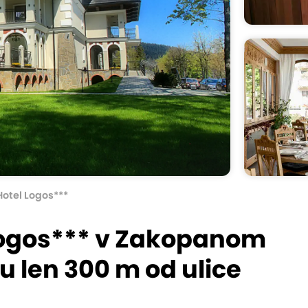
Hotel Logos***
 Logos*** v Zakopanom
u len 300 m od ulice