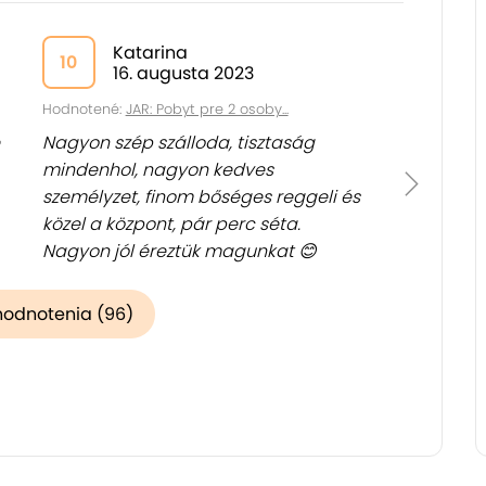
Katarina
10
16. augusta 2023
Hodnotené:
JAR: Pobyt pre 2 osoby...
Nagyon szép szálloda, tisztaság
mindenhol, nagyon kedves
személyzet, finom bőséges reggeli és
közel a központ, pár perc séta.
Nagyon jól éreztük magunkat 😊
hodnotenia (96)