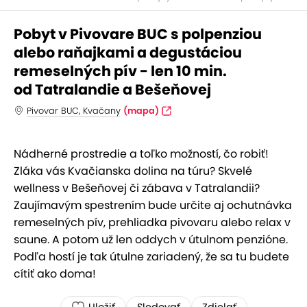
Pobyt v Pivovare BUC s polpenziou
alebo raňajkami a degustáciou
remeselných pív - len 10 min.
od Tatralandie a Bešeňovej
Pivovar BUC, Kvačany
(mapa)
Nádherné prostredie a toľko možností, čo robiť!
Zláka vás Kvačianska dolina na túru? Skvelé
wellness v Bešeňovej či zábava v Tatralandii?
Zaujímavým spestrením bude určite aj ochutnávka
remeselných pív, prehliadka pivovaru alebo relax v
saune. A potom už len oddych v útulnom penzióne.
Podľa hostí je tak útulne zariadený, že sa tu budete
cítiť ako doma!