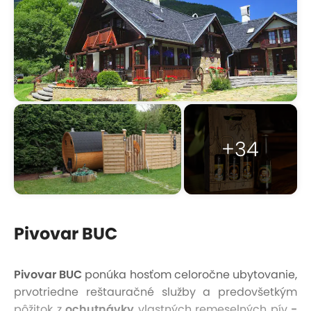
+34
Pivovar BUC
Pivovar BUC
ponúka hosťom celoročne ubytovanie,
prvotriedne reštauračné služby a predovšetkým
pôžitok z
ochutnávky
vlastných remeselných pív
-