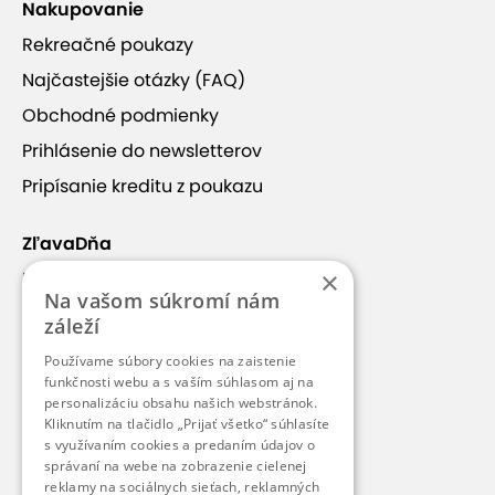
Nakupovanie
Rekreačné poukazy
Najčastejšie otázky (FAQ)
Obchodné podmienky
Prihlásenie do newsletterov
Pripísanie kreditu z poukazu
ZľavaDňa
×
Náš príbeh
Na vašom súkromí nám
Kontakt
záleží
Kariéra
Používame súbory cookies na zaistenie
funkčnosti webu a s vaším súhlasom aj na
Blog
personalizáciu obsahu našich webstránok.
Pre médiá
Kliknutím na tlačidlo „Prijať všetko“ súhlasíte
s využívaním cookies a predaním údajov o
Pre partnerov
správaní na webe na zobrazenie cielenej
reklamy na sociálnych sieťach, reklamných