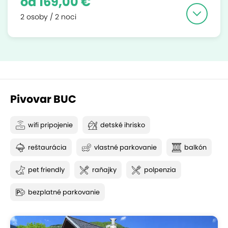
od 169,00 €
2 osoby / 2 noci
Pivovar BUC
wifi pripojenie
detské ihrisko
reštaurácia
vlastné parkovanie
balkón
pet friendly
raňajky
polpenzia
bezplatné parkovanie