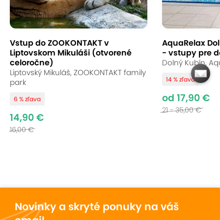
patria
Liptovská Mara
, Heliport Liptov, termálny
prameň Kalameny, aquaparky, lyžiarske strediská
a iné.
Vstup do ZOOKONTAKT v
AquaRelax Dol
Liptovskom Mikuláši (otvorené
- vstupy pre d
celoročne)
Dolný Kubín, Aq
Liptovský Mikuláš, ZOOKONTAKT family
14 % zľava
park
od 17,90 €
6 % zľava
21 - 35,00 €
14,90 €
16,00 €
Novinky a skryté ponuky na váš