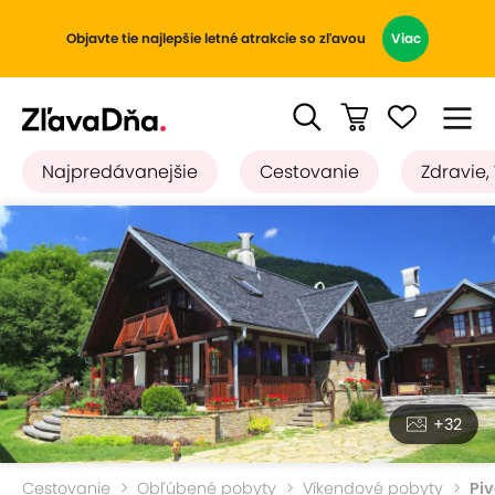
Objavte tie najlepšie letné atrakcie so zľavou
Viac
Najpredávanejšie
Cestovanie
Zdravie,
+32
Cestovanie
Obľúbené pobyty
Víkendové pobyty
Pi