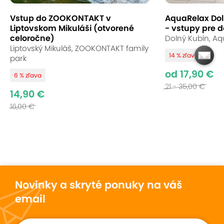
Vstup do ZOOKONTAKT v
AquaRelax Dol
Liptovskom Mikuláši (otvorené
- vstupy pre d
celoročne)
Dolný Kubín, Aq
Liptovský Mikuláš, ZOOKONTAKT family
14 % zľava
park
od 17,90 €
6 % zľava
21 - 35,00 €
14,90 €
16,00 €
Novinky a skryté ponuky na váš
email