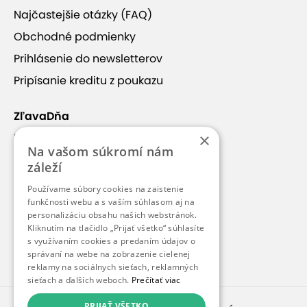
Najčastejšie otázky (FAQ)
Obchodné podmienky
Prihlásenie do newsletterov
Pripísanie kreditu z poukazu
ZľavaDňa
×
Náš príbeh
Na vašom súkromí nám
Kontakt
záleží
Kariéra
Používame súbory cookies na zaistenie
funkčnosti webu a s vaším súhlasom aj na
Blog
personalizáciu obsahu našich webstránok.
Pre médiá
Kliknutím na tlačidlo „Prijať všetko“ súhlasíte
s využívaním cookies a predaním údajov o
Pre partnerov
správaní na webe na zobrazenie cielenej
reklamy na sociálnych sieťach, reklamných
sieťach a ďalších weboch.
Prečítať viac
PRIJAŤ VŠETKO