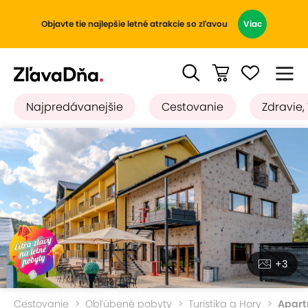
Objavte tie najlepšie letné atrakcie so zľavou
Viac
Najpredávanejšie
Cestovanie
Zdravie,
+3
Cestovanie
Obľúbené pobyty
Turistika a Hory
Apart