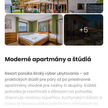
+5
Moderné apartmány a štúdiá
Resort ponúka široký výber ubytovania – od
praktických štúdií pre páry až po priestranné
apartmány vhodné pre rodiny či skupiny. Každá
jednotka je navrhnutá s dôrazom na pohodlie,
disponuje vlastnou kúpeľňou, kuchynským kútom a
často aj terasou alebo balkónom s výhľadom na