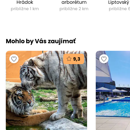
Hrádok
arborétum
Liptovský
približne 1 km
približne 2 km
približne 
Mohlo by Vás zaujímať
9,3