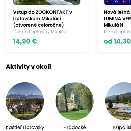
Vstup do ZOOKONTAKT v
Nová letná
Liptovskom Mikuláši
LUMINA VER
(otvorené celoročne)
Mikuláši
14,5 km | Liptovský Mikuláš
12 km | Lipto
14,90 €
od 14,30
Aktivity v okolí
Kaštieľ Liptovský
Hrádocké
Kúpalis