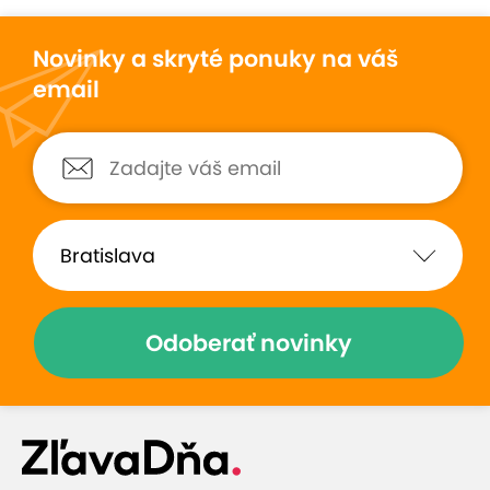
maková alebo jablkovo- tvarohová štrúdľa.
Novinky a skryté ponuky na váš
Reštaurácia je otvorená denne, po celý rok aj pre
email
neobjednaných hostí. Pôsobí často aj v externom
prostredí vo forme ambulantného stánkového
predaja pri rôznych príležitostiach ako sú
vinobrania, hody, jarmoky, výstavy, ako aj pri
rôznych kultúrnych a spoločenských akciách.
Špecifikom reštaurácie je dovoz pečených husí,
kačíc, lokší a pečených prasiatok priamo k Vám
domov, do vašej firmy alebo priamo na vami
pripravovanú akciu.
Odoberať novinky