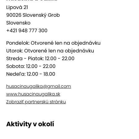
potrebné upresniť konkrétnu objednávku - presný
Lipová 21
počet osôb a vybrané menu
90026 Slovenský Grob
8. V termíne rezervácie už len prídete a vychutnáte
Slovensko
si nezabudnuteľnú grobskú gurmánsku lahôdku
+421 948 777 300
Vychýrená husacina
Pondelok: Otvorené len na objednávku
Utorok: Otvorené len na objednávku
Streda - Piatok: 12.00 - 22.00
U Galika v Slovenskom Grobe ponúkajú vychýrenú
Sobota: 12.00 - 22.00
husacinu a ďalšie typicky grobské jedlá. Prajeme
Nedeľa: 12.00 - 18.00
vám prežiť pocit úžasného gurmánskeho zážitku
grobskej kuchyne, ktorá je husacinou preslávená.
husacinaugalika@gmail.com
www.husacinaugalika.sk
Storočná tradícia
Zobraziť partnerskú stránku
Všetky cesty vedú do Ríma, ale Grobania vedia, že
Aktivity v okolí
tie husie vedú do Slovenského Grobu, ktorý je
najviac vychýrený povestnou husacinou.