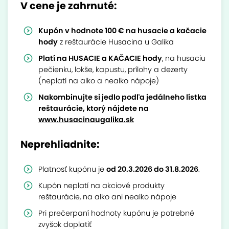
V cene je zahrnuté:
Kupón v hodnote 100 € na husacie a kačacie
hody
z reštaurácie Husacina u Galika
Platí na HUSACIE a KAČACIE hody
, na husaciu
pečienku, lokše, kapustu, prílohy a dezerty
(neplatí na alko a nealko nápoje)
Nakombinujte si jedlo podľa jedálneho lístka
reštaurácie, ktorý nájdete na
www.husacinaugalika.sk
Neprehliadnite:
Platnosť kupónu je
od 20.3.2026 do 31.8.2026
.
Kupón neplatí na akciové produkty
reštaurácie, na alko ani nealko nápoje
Pri prečerpaní hodnoty kupónu je potrebné
zvyšok doplatiť