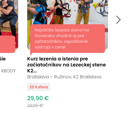
Najväčšia lezecká stena na
Slovensku vhodná aj pre
začiatočníkov, zapožičanie
výstroja v cene!
šie
Kurz lezenia a istenia pre
začiatočníkov na Lezeckej stene
K2...
, XBODY
Bratislava – Ružinov, K2 Bratislava
23 % zľava
29,90 €
39,00 €