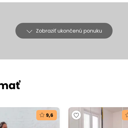
Zobraziť ukončenú ponuku
ímať
9,6