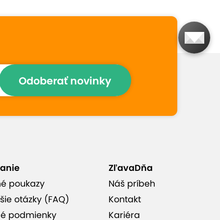
Pre všetky ženy, ktoré
chcú vypnúť hlavu a
rozhýbať svoje telo
Odoberať novinky
Posledná hodina
každého kurzu je
venovaná natáčaniu
výslednej variácie
anie
ZľavaDňa
né poukazy
Náš príbeh
šie otázky (FAQ)
Kontakt
é podmienky
Kariéra