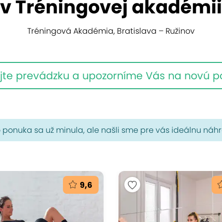
v Tréningovej akadémii
Tréningová Akadémia, Bratislava – Ružinov
jte prevádzku a upozorníme Vás na novú 
 ponuka sa už minula, ale našli sme pre vás ideálnu náh
9,6