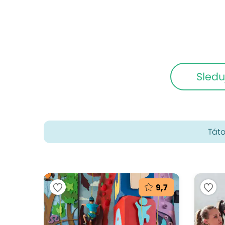
Sledu
Táto
9,7