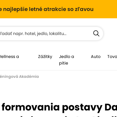
e najlepšie letné atrakcie so zľavou
Wellness a
Zážitky
Jedlo a
Auto
Tova
pitie
réningová Akadémia
a formovania postavy D