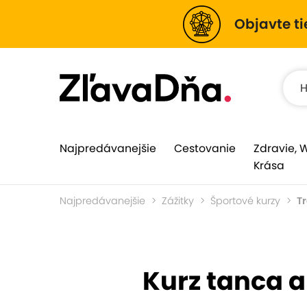
Objavte ti
Najpredávanejšie
Cestovanie
Zdravie, 
Krása
Najpredávanejšie
Zážitky
Športové kurzy
T
Kurz tanca 