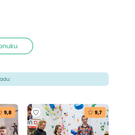
ponuku
radu:
9,8
9,7