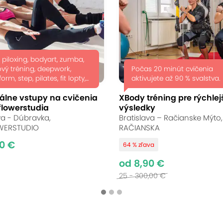
 piloxing, bodyart, zumba,
vý tréning, deepwork,
Počas 20 minút cvičenia
rm, step, pilates, fit lopty,...
aktivujete až 90 % svalstva.
álne vstupy na cvičenia
XBody tréning pre rýchlej
flowerstudia
výsledky
va - Dúbravka,
Bratislava – Račianske Mýto
WERSTUDIO
RAČIANSKA
0 €
64 % zľava
od 8,90 €
25 - 300,00 €