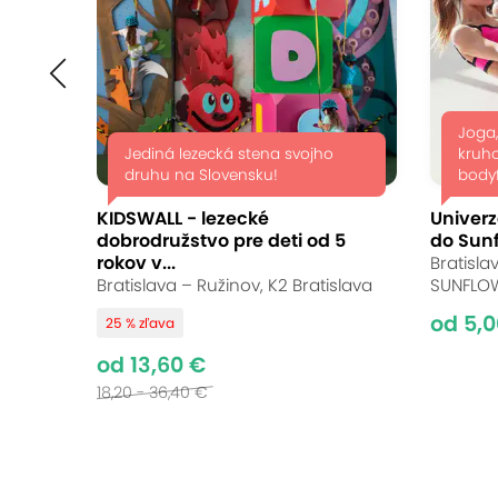
Joga,
Jediná lezecká stena svojho
kruho
druhu na Slovensku!
bodyfo
KIDSWALL - lezecké
Univerz
dobrodružstvo pre deti od 5
do Sun
rokov v...
Bratisla
Bratislava – Ružinov, K2 Bratislava
SUNFLO
od 5,0
25 % zľava
od 13,60 €
18,20 - 36,40 €