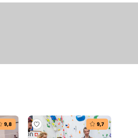
+2
fotografie
9,8
9,7