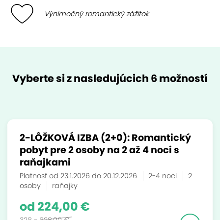
Výnimočný romantický zážitok
Vyberte si z nasledujúcich 6 možností
2-LÔŽKOVÁ IZBA (2+0): Romantický
pobyt pre 2 osoby na 2 až 4 noci s
raňajkami
Platnosť od 23.1.2026 do 20.12.2026
2-4 noci
2
osoby
raňajky
od 224,00 €