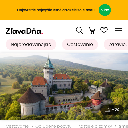
Objavte tie najlepšie letné atrakcie so zľavou
Viac
Najpredávanejšie
Cestovanie
Zdravie,
+24
Cestovanie
Obľúbené pobyty
Kaštiele a zámky
Smo