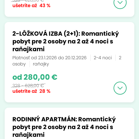
328 - 628,00 €
ušetríte až
43 %
2-LÔŽKOVÁ IZBA (2+1): Romantický
pobyt pre 2 osoby na 2 až 4 noci s
raňajkami
Platnosť od 23.1.2026 do 20.12.2026
2-4 noci
2
osoby
raňajky
od 280,00 €
328 - 628,00 €
ušetríte až
28 %
RODINNÝ APARTMÁN: Romantický
pobyt pre 2 osoby na 2 až 4 noci s
raňajkami