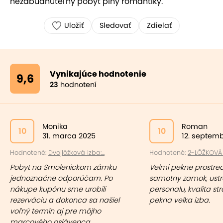
nezabudnuteľný pobyt plný romantiky.
Uložiť
Sledovať
Zdielať
Vynikajúce hodnotenie
9,6
23
hodnotení
Monika
Roman
10
10
31. marca 2025
12. septem
Hodnotené:
Dvojlôžková izba:...
Hodnotené:
2-LÔŽKOVÁ I
Pobyt na Smolenickom zámku
Velmi pekne prostredi
jednoznačne odporúčam. Po
samotny zamok, ustr
nákupe kupónu sme urobili
personalu, kvalita st
rezerváciu a dokonca sa našiel
pekna velka izba.
voľný termín aj pre môjho
marcového oslávenca.