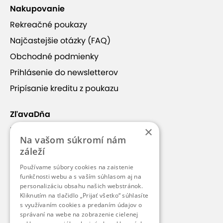
Nakupovanie
Rekreačné poukazy
Najčastejšie otázky (FAQ)
Obchodné podmienky
Prihlásenie do newsletterov
Pripísanie kreditu z poukazu
ZľavaDňa
×
Náš príbeh
Na vašom súkromí nám
Kontakt
záleží
Kariéra
Používame súbory cookies na zaistenie
funkčnosti webu a s vaším súhlasom aj na
Blog
personalizáciu obsahu našich webstránok.
Pre médiá
Kliknutím na tlačidlo „Prijať všetko“ súhlasíte
s využívaním cookies a predaním údajov o
Pre partnerov
správaní na webe na zobrazenie cielenej