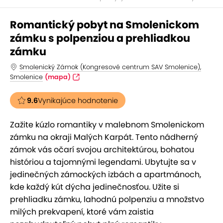
Romantický pobyt na Smolenickom
zámku s polpenziou a prehliadkou
zámku
Smolenický Zámok (Kongresové centrum SAV Smolenice),
Smolenice
(mapa)
9.6
Vynikajúce hodnotenie
Zažite kúzlo romantiky v malebnom Smolenickom
zámku na okraji Malých Karpát. Tento nádherný
zámok vás očarí svojou architektúrou, bohatou
históriou a tajomnými legendami. Ubytujte sa v
jedinečných zámockých izbách a apartmánoch,
kde každý kút dýcha jedinečnosťou. Užite si
prehliadku zámku, lahodnú polpenziu a množstvo
milých prekvapení, ktoré vám zaistia