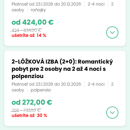
Platnosť od 23.1.2026 do 20.12.2026
2-4 noci
2
osoby
raňajky
od 424,00 €
424 - 834,00 €
ušetríte až
14 %
2-LÔŽKOVÁ IZBA (2+0): Romantický
pobyt pre 2 osoby na 2 až 4 noci s
polpenziou
Platnosť od 23.1.2026 do 20.12.2026
2-4 noci
2
osoby
polpenzia
od 272,00 €
328 - 732,00 €
ušetríte až
30 %