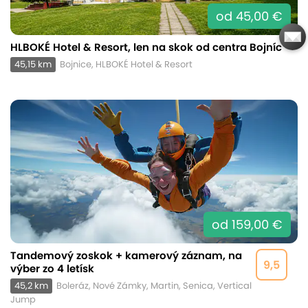
od 45,00 €
HLBOKÉ Hotel & Resort, len na skok od centra Bojníc
45,15 km
Bojnice, HLBOKÉ Hotel & Resort
od 159,00 €
Tandemový zoskok + kamerový záznam, na
9,5
výber zo 4 letísk
45,2 km
Boleráz, Nové Zámky, Martin, Senica, Vertical
Jump