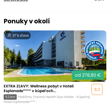
Ponuky v okolí
27 % zľava
od 278,80 €
EXTRA ZĽAVY: Wellness pobyt v Hoteli
8,2
Esplanade**** v kúpeľoch...
11,2 km
Piešťany, Ensana Health Spa Hotels - Kúpeľný
Hotel Esplanade****