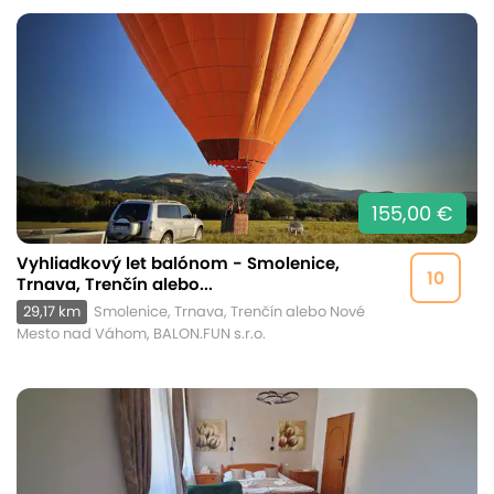
155,00 €
Vyhliadkový let balónom - Smolenice,
10
Trnava, Trenčín alebo...
29,17 km
Smolenice, Trnava, Trenčín alebo Nové
Mesto nad Váhom, BALON.FUN s.r.o.