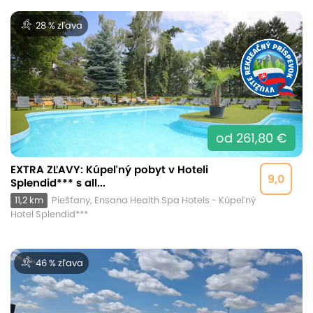
28 % zľava
od 261,80 €
EXTRA ZĽAVY: Kúpeľný pobyt v Hoteli
9,0
Splendid*** s all...
11,2 km
Piešťany, Ensana Health Spa Hotels - Kúpeľný
Hotel Splendid***
46 % zľava