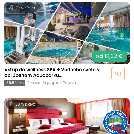
20 % zľava
od 18,32 €
Vstup do wellness SPA + Vodného sveta v
9,1
obľúbenom Aquaparku...
39,59 km
Trnava, Aquapark Trnava
33 % zľava