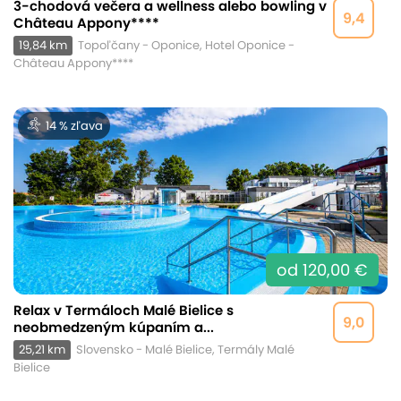
3-chodová večera a wellness alebo bowling v
9,4
Château Appony****
19,84 km
Topoľčany - Oponice, Hotel Oponice -
Château Appony****
14 % zľava
od 120,00 €
Relax v Termáloch Malé Bielice s
9,0
neobmedzeným kúpaním a...
25,21 km
Slovensko - Malé Bielice, Termály Malé
Bielice