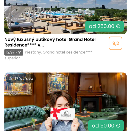
od 250,00 €
Nový luxusný butikový hotel Grand Hotel
9,2
Residence**** v...
12,97 km
Piešťany, Grand hotel Residence****
superior
17 % zľava
od 90,00 €