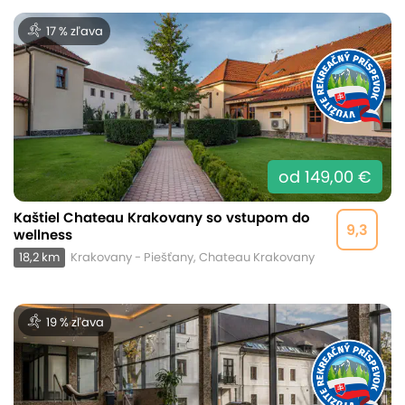
17 % zľava
od 149,00 €
Kaštiel Chateau Krakovany so vstupom do
9,3
wellness
18,2 km
Krakovany - Piešťany, Chateau Krakovany
19 % zľava