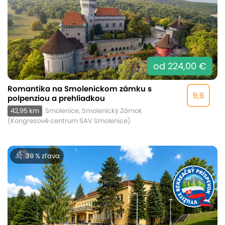
od 224,00 €
Romantika na Smolenickom zámku s
9,6
polpenziou a prehliadkou
42,95 km
Smolenice, Smolenický Zámok
(Kongresové centrum SAV Smolenice)
39 % zľava