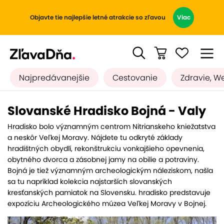
Objavte tie najlepšie letné atrakcie so zľavou
Viac
Najpredávanejšie
Cestovanie
Zdravie, W
Slovanské Hradisko Bojná - Valy
Hradisko bolo významným centrom Nitrianskeho kniežatstva
a neskôr Veľkej Moravy. Nájdete tu odkryté základy
hradištných obydlí, rekonštrukciu vonkajšieho opevnenia,
obytného dvorca a zásobnej jamy na obilie a potraviny.
Bojná je tiež významným archeologickým náleziskom, našla
sa tu napríklad kolekcia najstarších slovanských
kresťanských pamiatok na Slovensku. hradisko predstavuje
expozíciu Archeologického múzea Veľkej Moravy v Bojnej.