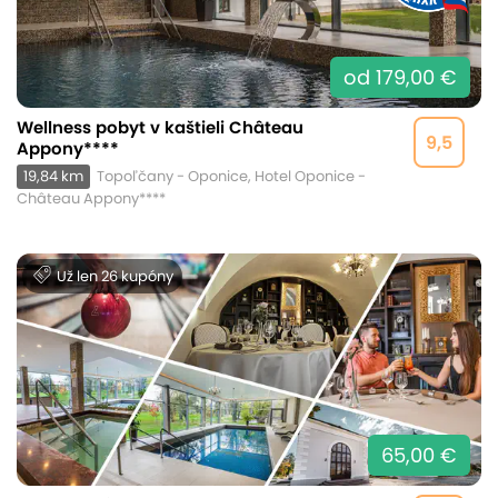
od 179,00 €
Wellness pobyt v kaštieli Château
9,5
Appony****
19,84 km
Topoľčany - Oponice, Hotel Oponice -
Château Appony****
Už len 26 kupóny
65,00 €