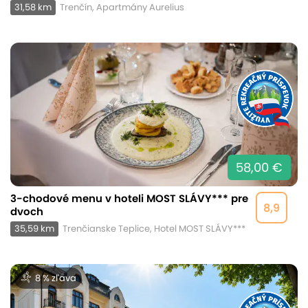
31,58 km
Trenčín, Apartmány Aurelius
58,00 €
3-chodové menu v hoteli MOST SLÁVY*** pre
8,9
dvoch
35,59 km
Trenčianske Teplice, Hotel MOST SLÁVY***
8 % zľava