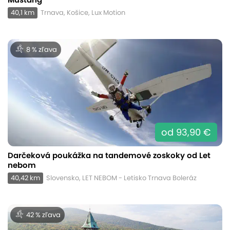
40,1 km
Trnava, Košice, Lux Motion
8 % zľava
od 93,90 €
Darčeková poukážka na tandemové zoskoky od Let
nebom
40,42 km
Slovensko, LET NEBOM - Letisko Trnava Boleráz
42 % zľava