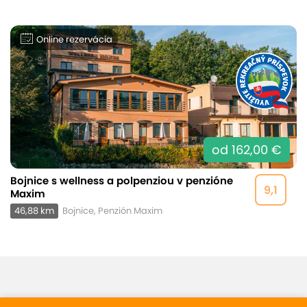
Online rezervácia
od 162,00 €
Bojnice s wellness a polpenziou v penzióne
9,1
Maxim
46,88 km
Bojnice, Penzión Maxim