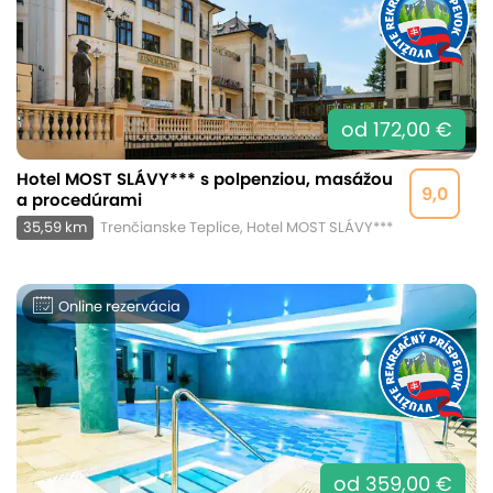
od 172,00 €
Hotel MOST SLÁVY*** s polpenziou, masážou
9,0
a procedúrami
35,59 km
Trenčianske Teplice, Hotel MOST SLÁVY***
Online rezervácia
od 359,00 €