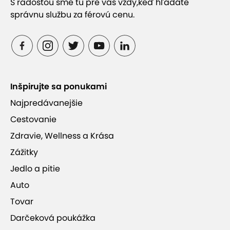
S radosťou sme tu pre vás vždy,
keď hľadáte
správnu službu za férovú cenu.
Inšpirujte sa ponukami
Najpredávanejšie
Cestovanie
Zdravie, Wellness a Krása
Zážitky
Jedlo a pitie
Auto
Tovar
Darčeková poukážka