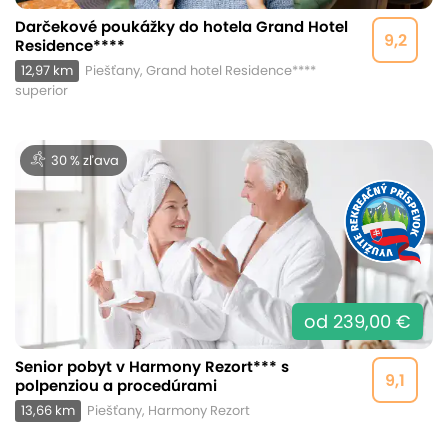
Darčekové poukážky do hotela Grand Hotel
9,2
Residence****
12,97 km
Piešťany, Grand hotel Residence****
superior
30 % zľava
od 239,00 €
Senior pobyt v Harmony Rezort*** s
9,1
polpenziou a procedúrami
13,66 km
Piešťany, Harmony Rezort