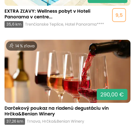
EXTRA ZĽAVY: Wellness pobyt v Hoteli
9,5
Panorama v centre...
35,6 km
Trenčianske Teplice, Hotel Panorama****
14 % zľava
290,00 €
Darčekový poukaz na riadenú degustáciu vín
Hrčka&Benian Winery
37,26 km
Trnava, Hrčka&Benian Winery