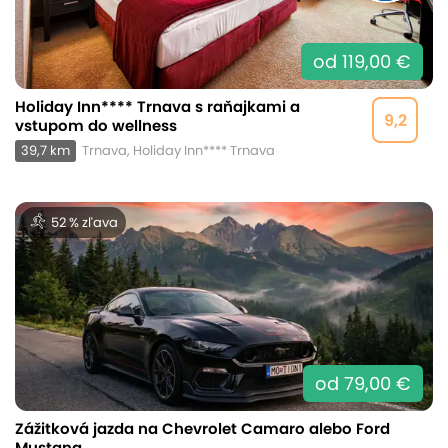
od 119,00 €
Holiday Inn**** Trnava s raňajkami a
9,2
vstupom do wellness
39,7 km
Trnava, Holiday Inn**** Trnava
52 % zľava
od 79,00 €
Zážitková jazda na Chevrolet Camaro alebo Ford
Mustang