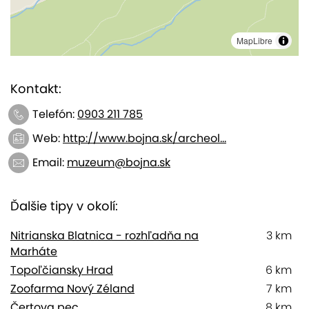
MapLibre
Kontakt:
Telefón:
0903 211 785
Web:
http://www.bojna.sk/archeol...
Email:
muzeum@bojna.sk
Ďalšie tipy v okolí:
Nitrianska Blatnica - rozhľadňa na
3 km
Marháte
Topoľčiansky Hrad
6 km
Zoofarma Nový Zéland
7 km
Čertova pec
8 km