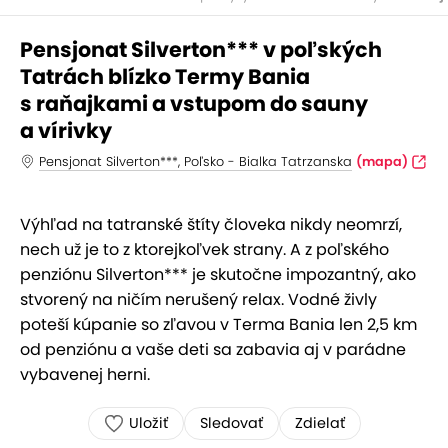
Pensjonat Silverton*** v poľských
Tatrách blízko Termy Bania
s raňajkami a vstupom do sauny
a vírivky
Pensjonat Silverton***, Poľsko - Bialka Tatrzanska
(mapa)
Výhľad na tatranské štíty človeka nikdy neomrzí,
nech už je to z ktorejkoľvek strany. A z poľského
penziónu Silverton*** je skutočne impozantný, ako
stvorený na ničím nerušený relax. Vodné živly
poteší kúpanie so zľavou v Terma Bania len 2,5 km
od penziónu a vaše deti sa zabavia aj v parádne
vybavenej herni.
Uložiť
Sledovať
Zdielať