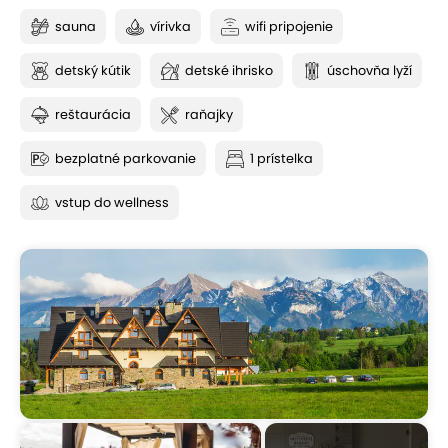
sauna
vírivka
wifi pripojenie
detský kútik
detské ihrisko
úschovňa lyží
reštaurácia
raňajky
bezplatné parkovanie
1 prístelka
vstup do wellness