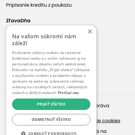
Pripísanie kreditu z poukazu
tatranské jazero. Vedie z neho trasa na Rysy -
najvyšší vrch Poľska (2 499 m. n m.). Ide o pomerne
náročnú, no napriek tomu obľúbenú trasu.
ZľavaDňa
×
Náš príbeh
Gubałówka (15 km)
Na vašom súkromí nám
Kontakt
záleží
Toto miesto je veľmi obľúbené hlavne
Kariéra
Používame súbory cookies na zaistenie
pre úžasný výhľad z vrcholu. Môžete obdivovať celú
funkčnosti webu a s vaším súhlasom aj na
Blog
panorámu Tatier a Zakopané aj Babiogórski. Na
personalizáciu obsahu našich webstránok.
Pre médiá
vrchole nájdete šmýkačky, turistické hostince,
Kliknutím na tlačidlo „Prijať všetko“ súhlasíte
s využívaním cookies a predaním údajov o
stánky pozdĺž cesty v hornej časti a lanovky. Okrem
Pre partnerov
správaní na webe na zobrazenie cielenej
toho sú tu lyžiarsky park, skútre, možnosti na
reklamy na sociálnych sieťach, reklamných
sánkovanie...
sieťach a ďalších weboch.
Prečítať viac
PRIJAŤ VŠETKO
© 2010 – 2026
inspirago s. r. o.
. Všetky práva
Hala Gąsienicowa (16 km)
vyhradené.
Hala Gąsienicowa je veľká alpská lúka, ktorá
ODMIETNUŤ VŠETKO
Ochrana osobných údajov
|
Nastavenie cookies
zaberá podstatnú časť údolia Gąsienicowa. V
Ak hľadáte ponuky v češtine, pozrite sa na
ZOBRAZIŤ PODROBNOSTI