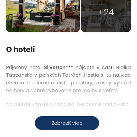
+24
O hoteli
Príjemný hotel
Silverton***
nájdete v časti Bialka
Tatrzanska v poľských Tatrách. Hostia si tu najviac
chvália moderné a čisté priestory, krásny výhľad
na hory a dobré vybavenie pre rodiny s deťmi.
Na mieste vám je k dispozícii bezplatné parkovisko.
V okolí hotela sa nachádza
množstvo lyžiarskych
Zobraziť viac
stredísk
, napríklad Hornikowy Wierch (iba 650
metrov), Kotelnica Baiłaczańska (1 km) a Bukowina