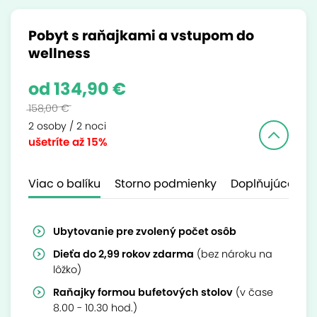
Pobyt s raňajkami a vstupom do
wellness
od 134,90 €
158,00 €
2 osoby / 2 noci
ušetríte
až 15%
Viac o balíku
Storno podmienky
Doplňujúce inf
Ubytovanie
pre zvolený počet osôb
Dieťa do 2,99 rokov
zdarma
(bez nároku na
lôžko)
Raňajky formou bufetových stolov
(v čase
8.00 - 10.30 hod.)