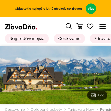
Objavte tie najlepšie letné atrakcie so zľavou
Viac
Najpredávanejšie
Cestovanie
Zdravie,
+22
Cestovanie
Obľúbené pobyty
Turistika a Hory
Pensj