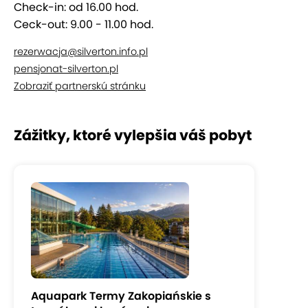
Check-in: od 16.00 hod.
Ceck-out: 9.00 - 11.00 hod.
rezerwacja@silverton.info.pl
pensjonat-silverton.pl
Nechýba vykurovanie, pracovný stôl, 26-palcový
Zobraziť partnerskú stránku
LED TV, bezplatný internet či vlastná kúpeľňa so
sprchovacím kútom a sušičom na vlasy.
Zážitky, ktoré vylepšia váš pobyt
Aquapark Termy Zakopiańskie s