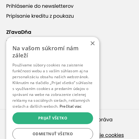
Prihlásenie do newsletterov
Pripísanie kreditu z poukazu
ZľavaDňa
×
Náš príbeh
Na vašom súkromí nám
Kontakt
záleží
Kariéra
Používame súbory cookies na zaistenie
funkčnosti webu a s vaším súhlasom aj na
Blog
personalizáciu obsahu našich webstránok.
Pre médiá
Kliknutím na tlačidlo „Prijať všetko“ súhlasíte
s využívaním cookies a predaním údajov o
Pre partnerov
správaní na webe na zobrazenie cielenej
reklamy na sociálnych sieťach, reklamných
sieťach a ďalších weboch.
Prečítať viac
PRIJAŤ VŠETKO
© 2010 – 2026
inspirago s. r. o.
. Všetky práva
vyhradené.
ODMIETNUŤ VŠETKO
Ochrana osobných údajov
|
Nastavenie cookies