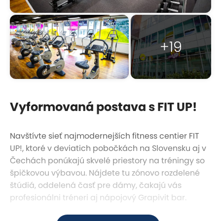
+19
Vyformovaná postava s FIT UP!
Navštívte sieť najmodernejších fitness centier FIT
UP!, ktoré v deviatich pobočkách na Slovensku aj v
Čechách ponúkajú skvelé priestory na tréningy so
špičkovou výbavou. Nájdete tu zónovo rozdelené
štúdiá, oddelená časť pre dámy, čakajú vás
profesionálni tréneri aj nápojový Grapivit bar.