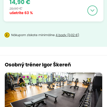
14,90 €
39,90 €
ušetríte
63 %
Nákupom získate minimálne
4 body (0,02 €)
Osobný tréner Igor Škereň