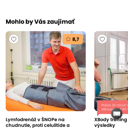
Mohlo by Vás zaujímať
8,7
Počas 20 minút 
aktivujete až 90 
Lymfodrenáž v ŠNOPe na
XBody tréning 
chudnutie, proti celulitíde a
výsledky