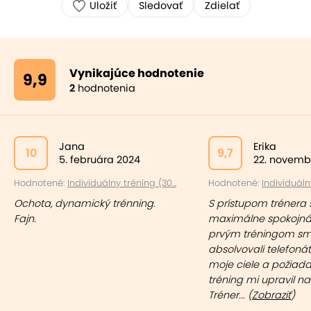
Uložiť
Sledovať
Zdielať
Vynikajúce hodnotenie
9,9
2
hodnotenia
Jana
Erika
10
9,7
5. februára 2024
22. novemb
Hodnotené:
Individuálny tréning (30...
Hodnotené:
Individuálny
Ochota, dynamický trénning.
S prístupom trénera
Fajn.
maximálne spokojná
prvým tréningom s
absolvovali telefonát,
moje ciele a požiad
tréning mi upravil na
Tréner... (
Zobraziť
)