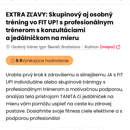
EXTRA ZĽAVY: Skupinový aj osobný
tréning vo FIT UP! s profesionálnym
trénerom s konzultáciami
a jedálničkom na mieru
Osobný tréner Igor Škereň, Bratislava - Ružinov
(mapa)
9.9
Vynikajúce hodnotenie
Urobte prvý krok k zdravšiemu a silnejšiemu JA s FIT
UP! Individuálne alebo skupinové tréningy s
profesionálnym trénerom a motivačnou podporou,
analýza tela prístrojom TANITA či jedálniček na
mieru vám pomôžu uspieť na ceste ku zdravej
postave. Dosiahnite svoje fitness ciele efektívne a s
podporou profesionála!