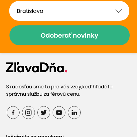
Odoberať novinky
S radosťou sme tu pre vás vždy,
keď hľadáte
správnu službu za férovú cenu.
Inšpirujte sa ponukami