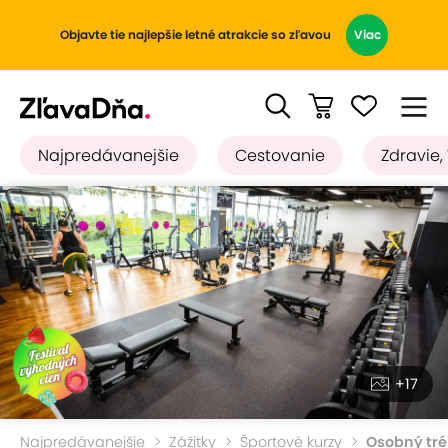
Objavte tie najlepšie letné atrakcie so zľavou
Viac
Najpredávanejšie
Cestovanie
Zdravie,
+17
Najpredávanejšie
Zážitky
Športové kurzy
Osobný tré