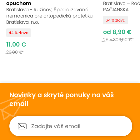
opuchom
Bratislava – Ra
Bratislava - Ružinov, Špecializovaná
RAČIANSKA
nemocnica pre ortopedickú protetiku
64 % zľava
Bratislava, n.o.
od 8,90 €
44 % zľava
25 - 300,00 €
11,00 €
20,00 €
Novinky a skryté ponuky na váš
email