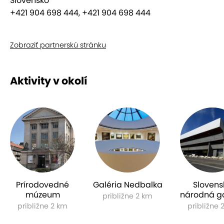
Slovensko
+421 904 698 444, +421 904 698 444
Zobraziť partnerskú stránku
Aktivity v okolí
Prírodovedné
Galéria Nedbalka
Slovens
múzeum
národná ga
približne 2 km
približne 2 km
približne 