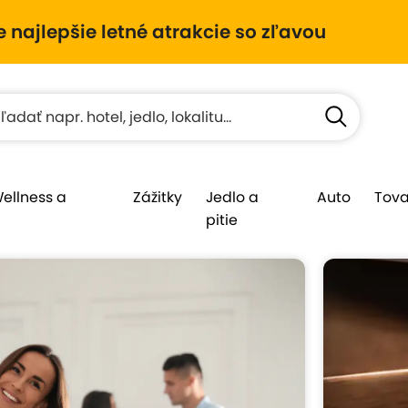
e najlepšie letné atrakcie so zľavou
Wellness a
Zážitky
Jedlo a
Auto
Tova
pitie