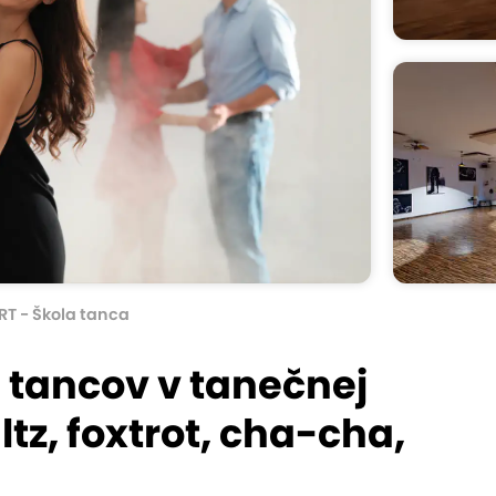
T - Škola tanca
 tancov v tanečnej
tz, foxtrot, cha-cha,