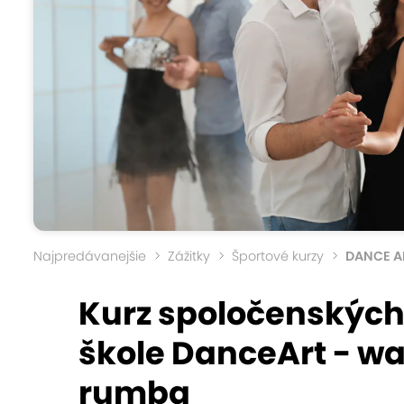
Najpredávanejšie
Zážitky
Športové kurzy
DANCE AR
Kurz spoločenských
škole DanceArt - wal
rumba