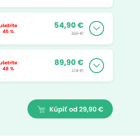
54,90 €
ušetríte
45 %
100 €
89,90 €
ušetríte
48 %
174 €
Kúpiť
od 29,90 €