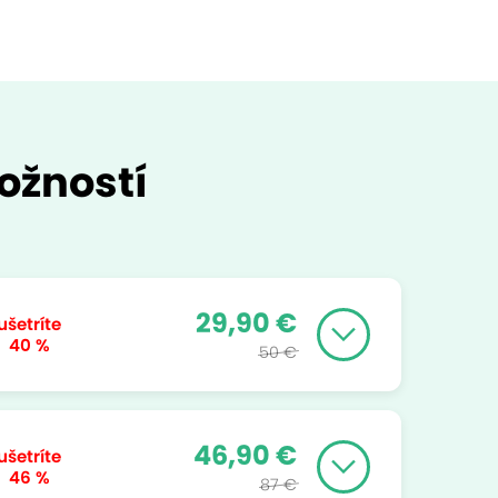
ožností
29,90 €
ušetríte
40 %
50 €
46,90 €
ušetríte
46 %
87 €