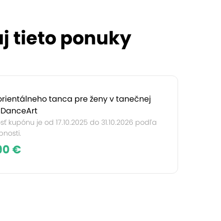
j tieto ponuky
orientálneho tanca pre ženy v tanečnej
 DanceArt
sť kupónu je od 17.10.2025 do 31.10.2026 podľa
nosti.
90 €