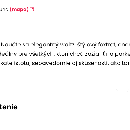
kuňa
(mapa)
Naučte sa elegantný waltz, štýlový foxtrot, e
deálny pre všetkých, ktorí chcú zažiariť na pa
skate istotu, sebavedomie aj skúsenosti, ako ta
tenie