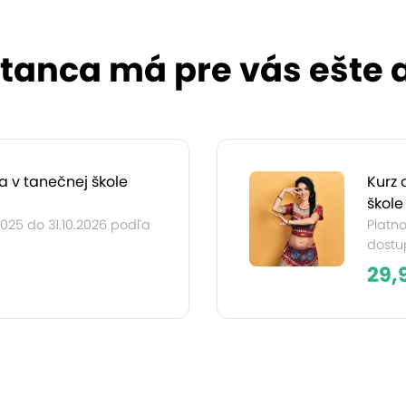
tanca má pre vás ešte a
a v tanečnej škole
Kurz 
škole
2025 do 31.10.2026 podľa
Platno
dostup
29,