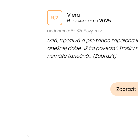
Viera
9,7
6. novembra 2025
Hodnotené:
5-týždňový kurz...
Milá, trpezlivá a pre tanec zapálená le
dnešnej dobe už čo povedať. Trošku n
nemôže tanečná... (
Zobraziť
)
Zobraziť