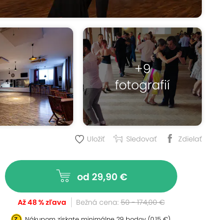
+9
fotografií
Uložiť
Sledovať
Zdielať
od 29,90 €
Až 48 % zľava
Bežná cena:
50 - 174,00 €
Nákupom získate minimálne
29 bodov
(0,15 €)