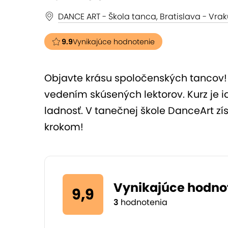
DANCE ART - Škola tanca, Bratislava - Vra
9.9
Vynikajúce hodnotenie
Objavte krásu spoločenských tancov! 
vedením skúsených lektorov. Kurz je i
ladnosť. V tanečnej škole DanceArt zí
krokom!
Vynikajúce hodno
9,9
3
hodnotenia