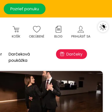
Pozrieť ponuku
KOŠÍK
OBĽÚBENÉ
BLOG
PRIHLÁSIŤ SA
r
Darčeková
Darčeky
poukážka