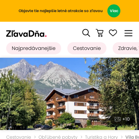
Objavte tie najlepšie letné atrakcie so zľavou
Viac
Najpredávanejšie
Cestovanie
Zdravie,
+10
Cestovanie
Obľúbené pobyty
Turistika a Hory
Vila B