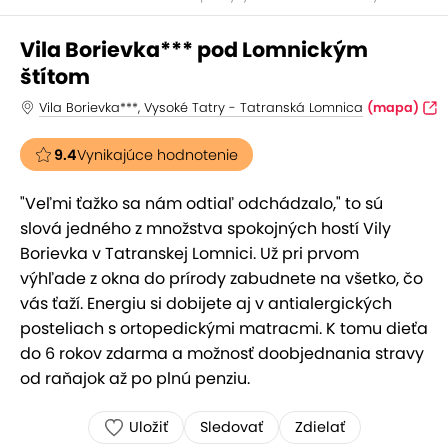
Vila Borievka*** pod Lomnickým
štítom
Vila Borievka***, Vysoké Tatry - Tatranská Lomnica
(mapa)
9.4
Vynikajúce hodnotenie
"Veľmi ťažko sa nám odtiaľ odchádzalo," to sú
slová jedného z množstva spokojných hostí Vily
Borievka v Tatranskej Lomnici. Už pri prvom
výhľade z okna do prírody zabudnete na všetko, čo
vás ťaží. Energiu si dobijete aj v antialergických
posteliach s ortopedickými matracmi. K tomu dieťa
do 6 rokov zdarma a možnosť doobjednania stravy
od raňajok až po plnú penziu.
Uložiť
Sledovať
Zdielať