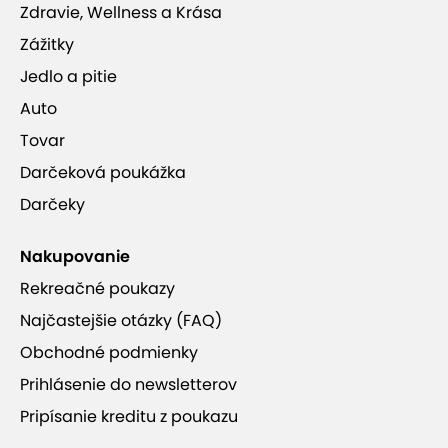
Zdravie, Wellness a Krása
snowboardov a ski servisov a lyžiarskej školy pre
Zážitky
deti a začiatočníkov.
Jedlo a pitie
Auto
Tovar
Darčeková poukážka
Darčeky
Nakupovanie
Rekreačné poukazy
Najčastejšie otázky (FAQ)
Obchodné podmienky
Prihlásenie do newsletterov
Pripísanie kreditu z poukazu