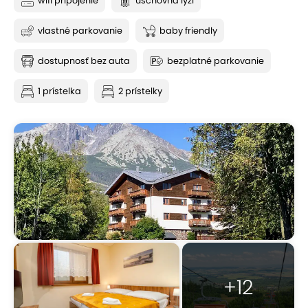
wifi pripojenie
úschovňa lyží
vlastné parkovanie
baby friendly
dostupnosť bez auta
bezplatné parkovanie
1 prístelka
2 prístelky
+12