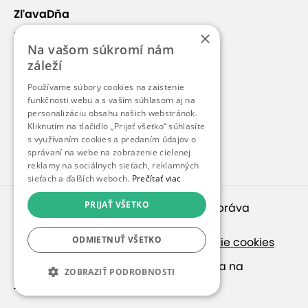
ZľavaDňa
×
Náš príbeh
Na vašom súkromí nám
Kontakt
záleží
Kariéra
Používame súbory cookies na zaistenie
funkčnosti webu a s vaším súhlasom aj na
Blog
personalizáciu obsahu našich webstránok.
Pre médiá
Kliknutím na tlačidlo „Prijať všetko“ súhlasíte
s využívaním cookies a predaním údajov o
Pre partnerov
správaní na webe na zobrazenie cielenej
reklamy na sociálnych sieťach, reklamných
sieťach a ďalších weboch.
Prečítať viac
PRIJAŤ VŠETKO
© 2010 – 2026
inspirago s. r. o.
. Všetky práva
vyhradené.
ODMIETNUŤ VŠETKO
Ochrana osobných údajov
|
Nastavenie cookies
Ak hľadáte ponuky v češtine, pozrite sa na
ZOBRAZIŤ PODROBNOSTI
SlevaDne.cz
.