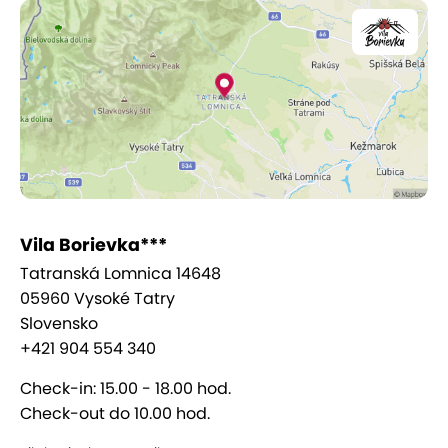
Najdôležitejšou súčasťou vybavenia izby je
kvalitná
posteľ
a všetko, čo s tým súvisí. V každej miestnosti
sú kvalitné
ortopedické matrace, antialergické
paplóny, vankúše a v neposlednom rade
damaskové obliečky.
Baby friendly vila - vo vile myslia
aj na najmenších
Vila Borievka***
Priestranné izby s vaňou alebo sprchovým
Tatranská Lomnica 14648
kútom
05960 Vysoké Tatry
Slovensko
Vila je nefajčiarska
+421 904 554 340
Poskytujú miestnosť pre odkladanie kočiarov
na prízemí
Check-in: 15.00 - 18.00 hod.
Izby s chladničkou, mikrovlnnou rúrou, varnou
Check-out do 10.00 hod.
kanvicou