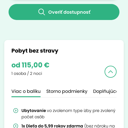
Overiť dostupnosť
Pobyt bez stravy
od 115,00 €
1 osoba / 2 noci
Viac o balíku
Storno podmienky
Doplňujúce inf
Ubytovanie
vo zvolenom type izby pre zvolený
počet osôb
1x Dieťa do 5,99 rokov zdarma
(bez nároku na