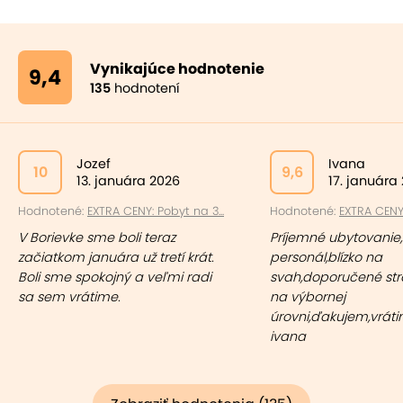
Vynikajúce hodnotenie
9,4
135
hodnotení
Jozef
Ivana
10
9,6
13. januára 2026
17. januára
Hodnotené:
EXTRA CENY: Pobyt na 3...
Hodnotené:
EXTRA CENY:
V Borievke sme boli teraz
Príjemné ubytovanie
začiatkom januára už tretí krát.
personál,blízko na
Boli sme spokojný a veľmi radi
svah,doporučené st
sa sem vrátime.
na výbornej
úrovni,ďakujem,vrát
ivana