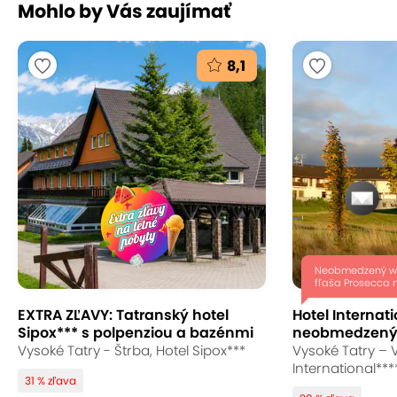
Mohlo by Vás zaujímať
to jedinečnázábava pre malých aj veľkých.
Orientačná cena letného tubingu: od 1 €.
8,1
Pod štítmi Tatier nájdete aj naše top aquaparky,
historické skvosty ako Spišská Sobota, Spišský hrad
a mnohé iné.
Belianska jaskyňa
Važecká jaskyňa
Demänovská jaskyňa
Bradavica
Neobmedzený we
fľaša Prosecca n
Lyžovačka
EXTRA ZĽAVY: Tatranský hotel
Hotel Internati
Sipox*** s polpenziou a bazénmi
neobmedzený
Vysoké Tatry - Štrba, Hotel Sipox***
Vysoké Tatry – 
V zimnej sezóne sú lyžiarom k dispozícii tri strediská:
International***
Tatranská Lomnica, Starý Smokovec a Štrbské
31 % zľava