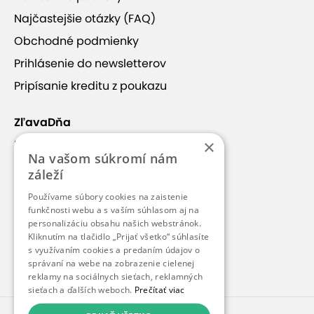
Platnosť od 9.9.2025 do 30.9.2026
Najčastejšie otázky (FAQ)
4,20 €
Obchodné podmienky
5,90 €
Prihlásenie do newsletterov
ušetríte
29 %
Pripísanie kreditu z poukazu
ZľavaDňa
Ukončené - 1 hod. vstup pre dieťa +
doprovod zdarma
×
Náš príbeh
Na vašom súkromí nám
Platnosť od 9.9.2025 do 30.9.2026
Kontakt
záleží
Kariéra
4,99 €
Používame súbory cookies na zaistenie
Blog
funkčnosti webu a s vaším súhlasom aj na
5,90 €
personalizáciu obsahu našich webstránok.
ušetríte
15 %
Pre médiá
Kliknutím na tlačidlo „Prijať všetko“ súhlasíte
s využívaním cookies a predaním údajov o
Pre partnerov
správaní na webe na zobrazenie cielenej
reklamy na sociálnych sieťach, reklamných
Ukončené - 2 hod. vstup pre dieťa +
sieťach a ďalších weboch.
Prečítať viac
doprovod zdarma