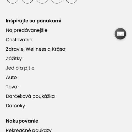
Bezpečné certifikované prostredie podľa
Inšpirujte sa ponukami
prísnych EN noriem
Najpredávanejšie
Cestovanie
Prístupné celoročne bez ohľadu na počasie
Zdravie, Wellness a Krása
Zážitky
Jedlo a pitie
Auto
Ponuka je ukončená.
Tovar
Darčeková poukážka
Darčeky
Ukončené - 1 hod. vstup pre dieťa +
Nakupovanie
doprovod zdarma
Rekreačné poukazy