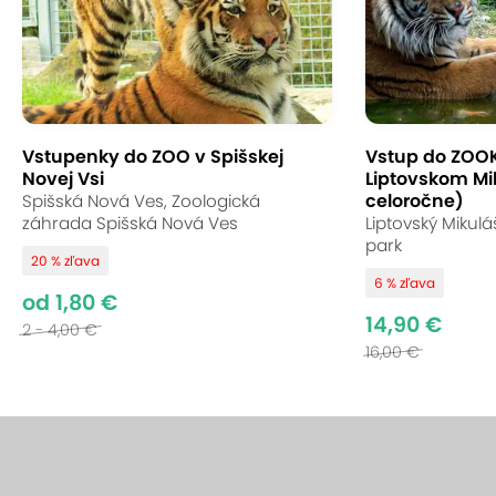
Vstupenky do ZOO v Spišskej
Vstup do ZOO
Novej Vsi
Liptovskom Mi
celoročne)
Spišská Nová Ves, Zoologická
záhrada Spišská Nová Ves
Liptovský Mikul
park
20 % zľava
6 % zľava
od 1,80 €
14,90 €
2 - 4,00 €
16,00 €