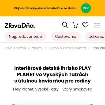
Objavte tie najlepšie letné atrakcie so zľavou
Viac
Najpredávanejšie
Cestovanie
Zdravie,
Kam s deťmi
záujmy
Herne a detské centrá
Play Pl
Interiérové detské ihrisko PLAY
PLANET vo Vysokých Tatrách
s útulnou kaviarňou pre rodiny
Play Planet, Vysoké Tatry - Starý Smokovec