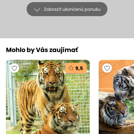
Zobraziť ukončenú ponuku
+13
Mohlo by Vás zaujímať
Interiérové detské ihrisko PLAY PLANET
vo Vysokých Tatrách s útulnou
9,5
kaviarňou pre rodiny
Play Planet, Vysoké Tatry - Starý Smokovec
(mapa)
8.8
Veľmi dobré hodnotenie
Zažite s deťmi deň plný dobrodružstva v Play Planet
vo Vysokých Tatrách! Moderné interaktívne ihrisko
ponúka nezabudnuteľnú zábavu pre malých