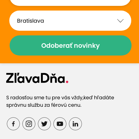
Prečo si vybrať túto ponuku
Rozvoj praktických digitálnych zručností už od
útleho veku
Odoberať novinky
Výučba prispôsobená veku a tempu každého
dieťaťa
Skúsení lektori a kvalitné technické vybavenie
S radosťou sme tu pre vás vždy,
keď hľadáte
správnu službu za férovú cenu.
Moderný program: od robotiky po umelú
inteligenciu