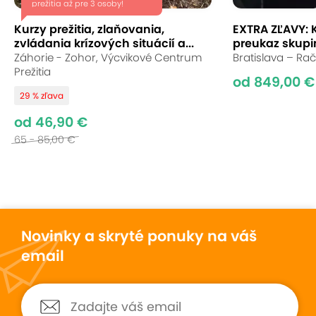
prežitia až pre 3 osoby!
základy umelej inteligencie. Interaktívna výučba v
malej skupine detí a skúsení lektori zabezpečia, že
Kurzy prežitia, zlaňovania,
EXTRA ZĽAVY: 
učenie bude nielen efektívne, ale aj zábavné!
zvládania krízových situácií a...
preukaz skupin
Záhorie - Zohor, Výcvikové Centrum
Bratislava – Rač
Prežitia
Uložiť
Sledovať
Zdielať
od 849,00 €
29 % zľava
od 46,90 €
65 - 85,00 €
Vynikajúce hodnotenie
10
1
hodnotenie
1
zákazník odporúča
0
zákazníkov neodporúča
Novinky a skryté ponuky na váš
email
Zobraziť hodnotenia (1)