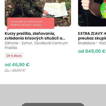
V ponuke aj rodinný kurz
prežitia až pre 3 osoby!
Kurzy prežitia, zlaňovania,
EXTRA ZĽAVY: 
zvládania krízových situácií a...
preukaz skupin
Záhorie - Zohor, Výcvikové Centrum
Bratislava – Rač
Prežitia
od 849,00 €
29 % zľava
od 46,90 €
65 - 85,00 €