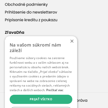
Inovatívna vzdelávacia
Obchodné podmienky
platforma
Prihlásenie do newsletterov
Pripísanie kreditu z poukazu
ITbyte Academy je inovatívna vzdelávacia
ZľavaDňa
platforma zameraná na rozvoj technologických a
logických zručností detí a mládeže. Zameriava sa
×
Náš príbeh
Na vašom súkromí nám
na praktické a moderné IT témy ako
Kontakt
záleží
programovanie, robotika, 3D modelovanie, grafický
Kariéra
dizajn či umelá inteligencia.
Kurzy sú navrhnuté
Používame súbory cookies na zaistenie
Zobraziť viac
hravou a interaktívnou formou
, prispôsobené
Blog
funkčnosti webu a s vaším súhlasom aj na
personalizáciu obsahu našich webstránok.
veku a schopnostiam detí.
Pre médiá
Kliknutím na tlačidlo „Prijať všetko“ súhlasíte
s využívaním cookies a predaním údajov o
Pre partnerov
Každé dieťa pracuje s vlastným počítačom a
Kontakt
správaní na webe na zobrazenie cielenej
študijným materiálom, čo mu umožňuje naplno
sa
reklamy na sociálnych sieťach, reklamných
sieťach a ďalších weboch.
Prečítať viac
sústrediť a rozvíjať v bezpečnom prostredí.
Kurzy
prebiehajú v popoludňajších hodinách alebo cez
PRIJAŤ VŠETKO
© 2010 – 2026
inspirago s. r. o.
. Všetky práva
víkendy, takže sa dajú
ľahko skombinovať so
vyhradené.