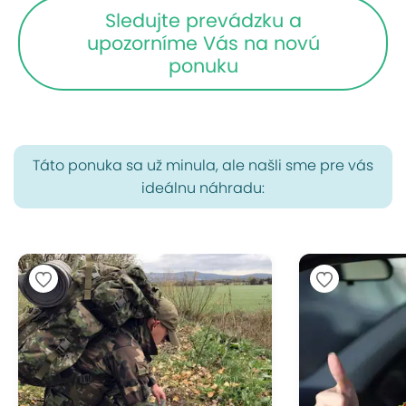
Sledujte prevádzku a
upozorníme Vás na novú
ponuku
Táto ponuka sa už minula, ale našli sme pre vás
ideálnu náhradu: