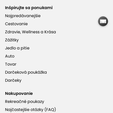
Inšpirujte sa ponukami
Najpredávanejšie
Viac informácií
Cestovanie
Zdravie, Wellness a Krása
Zážitky
Jedlo a pitie
Auto
Tovar
Darčeková poukážka
Darčeky
+10
Nakupovanie
Rekreačné poukazy
Najčastejšie otázky (FAQ)