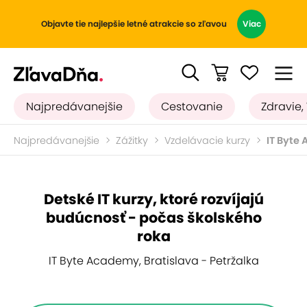
Objavte tie najlepšie letné atrakcie so zľavou
Viac
Najpredávanejšie
Cestovanie
Zdravie,
Najpredávanejšie
Zážitky
Vzdelávacie kurzy
IT Byte
Detské IT kurzy, ktoré rozvíjajú
budúcnosť - počas školského
roka
IT Byte Academy, Bratislava - Petržalka