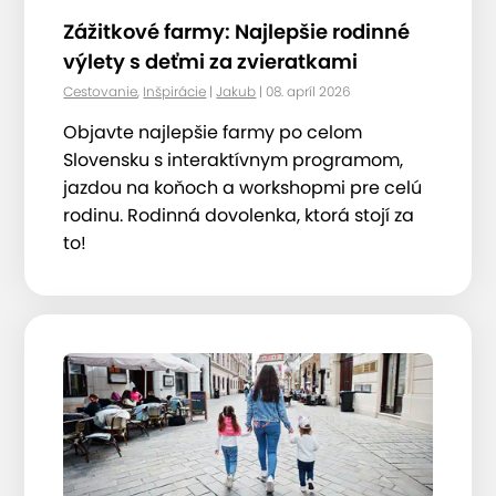
Zážitkové farmy: Najlepšie rodinné
výlety s deťmi za zvieratkami
Cestovanie
,
Inšpirácie
|
Jakub
| 08. apríl 2026
Objavte najlepšie farmy po celom
Slovensku s interaktívnym programom,
jazdou na koňoch a workshopmi pre celú
rodinu. Rodinná dovolenka, ktorá stojí za
to!