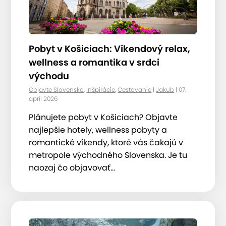
Pobyt v Košiciach: Víkendový relax,
wellness a romantika v srdci
východu
Objavte Slovensko
,
Inšpirácie
,
Cestovanie
|
Jakub
| 07.
apríl 2026
Plánujete pobyt v Košiciach? Objavte
najlepšie hotely, wellness pobyty a
romantické víkendy, ktoré vás čakajú v
metropole východného Slovenska. Je tu
naozaj čo objavovať...