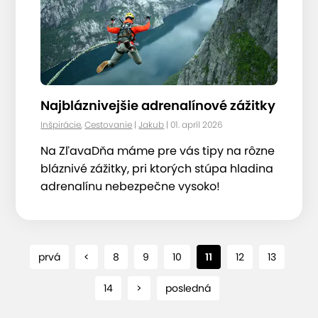
Najbláznivejšie adrenalínové zážitky
Inšpirácie
,
Cestovanie
|
Jakub
| 01. apríl 2026
Na ZľavaDňa máme pre vás tipy na rôzne
bláznivé zážitky, pri ktorých stúpa hladina
adrenalínu nebezpečne vysoko!
prvá
<
8
9
10
11
12
13
14
>
posledná