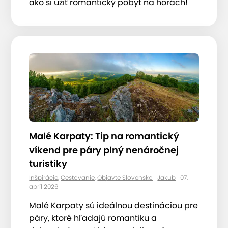
ako si užiť romantický pobyt na horách!
Malé Karpaty: Tip na romantický
víkend pre páry plný nenáročnej
turistiky
Inšpirácie
,
Cestovanie
,
Objavte Slovensko
|
Jakub
| 07.
apríl 2026
Malé Karpaty sú ideálnou destináciou pre
páry, ktoré hľadajú romantiku a