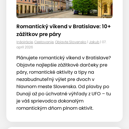
Romantický víkend v Bratislave: 10+
zážitkov pre páry
Inšpirácie
,
Cestovanie
,
Objavte Slovensko
|
Jakub
| 07.
apríl 2026
Plánujete romantický víkend v Bratislave?
Objavte najlepšie zážitkové darčeky pre
páry, romantické aktivity a tipy na
nezabudnuteľný výlet pre dvoch v
hlavnom meste Slovenska. Od plavby po
Dunaji až po úchvatné výhľady z UFO – tu
je váš sprievodca dokonalým
romantickým dňom plnom aktivít.