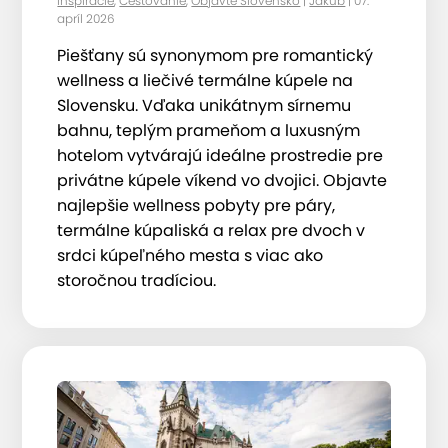
Inšpirácie
,
Cestovanie
,
Objavte Slovensko
|
Jakub
| 07.
apríl 2026
Piešťany sú synonymom pre romantický
wellness a liečivé termálne kúpele na
Slovensku. Vďaka unikátnym sírnemu
bahnu, teplým prameňom a luxusným
hotelom vytvárajú ideálne prostredie pre
privátne kúpele víkend vo dvojici. Objavte
najlepšie wellness pobyty pre páry,
termálne kúpaliská a relax pre dvoch v
srdci kúpeľného mesta s viac ako
storočnou tradíciou.