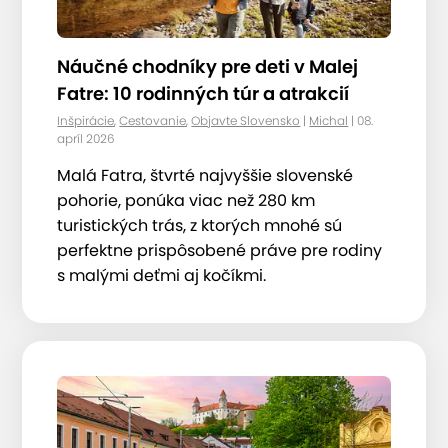
Náučné chodníky pre deti v Malej
Fatre: 10 rodinných túr a atrakcií
Inšpirácie
,
Cestovanie
,
Objavte Slovensko
|
Michal
| 08.
apríl 2026
Malá Fatra, štvrté najvyššie slovenské
pohorie, ponúka viac než 280 km
turistických trás, z ktorých mnohé sú
perfektne prispôsobené práve pre rodiny
s malými deťmi aj kočíkmi.