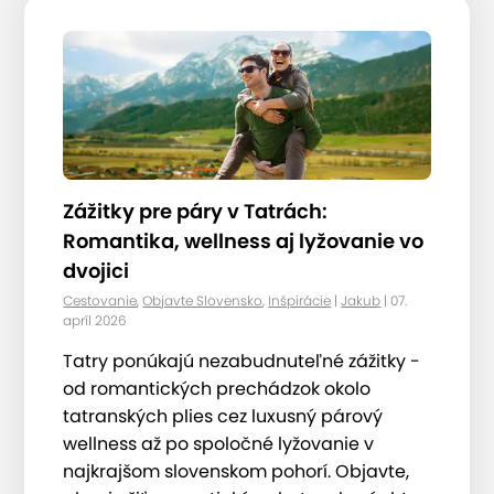
Zážitky pre páry v Tatrách:
Romantika, wellness aj lyžovanie vo
dvojici
Cestovanie
,
Objavte Slovensko
,
Inšpirácie
|
Jakub
| 07.
apríl 2026
Tatry ponúkajú nezabudnuteľné zážitky -
od romantických prechádzok okolo
tatranských plies cez luxusný párový
wellness až po spoločné lyžovanie v
najkrajšom slovenskom pohorí. Objavte,