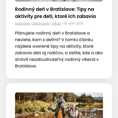
Rodinný deň v Bratislave: Tipy na
aktivity pre deti, ktoré ich zabavia
Inšpirácie
,
Cestovanie
|
Jakub
| 08. apríl 2026
Plánujete rodinný deň v Bratislave a
neviete, kam s deťmi? V tomto článku
nájdete overené tipy na aktivity, ktoré
zabavia deti aj rodičov, a zistíte, kde a ako
stráviť nezabudnuteľný rodinný víkend v
Bratislave.