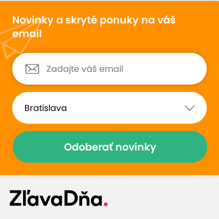
Novinky a skryté ponuky na váš
email
Odoberať novinky