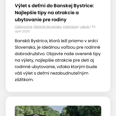
Výlet s deťmi do Banskej Bystrice:
Najlepšie tipy na atrakcie a
ubytovanie pre rodiny
Cestovanie
,
Objavte Slovensko
,
Inšpirácie
|
Jakub
| 20.
apríl 2026
Banská Bystrica, ktorá leží priamo v srdci
Slovenska, je ideálnou voľbou pre rodinné
dobrodružstvo. Objavte naše overené tipy
na výlety, najlepšie atrakcie pre deti aj
rodinné ubytovanie, vďaka ktorým bude
váš výlet s deťmi nezabudnuteľným
zážitkom.