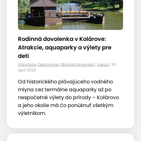
Rodinná dovolenka v Kolárove:
Atrakcie, aquaparky a výlety pre
deti
Inšpirácie
,
Cestovanie
,
Objavte Slovensko
|
Jakub
| 20.
apríl 2026
Od historického plávajúceho vodného
mlyna cez termálne aquaparky až po
nespočetné výlety do prírody – Kolárovo
a jeho okolie má čo ponúknuť všetkým
výletníkom.