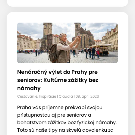
Nenáročný výlet do Prahy pre
seniorov: Kultúrne zážitky bez
námahy
Cestovanie
,
Inšpirácie
|
Claudia
| 09. apríl 2026
Praha vás príjemne prekvapí svojou
prístupnosťou aj pre seniorov a
bohatstvom zážitkov bez fyzickej námahy.
Toto sú naše tipy na skvelú dovolenku za