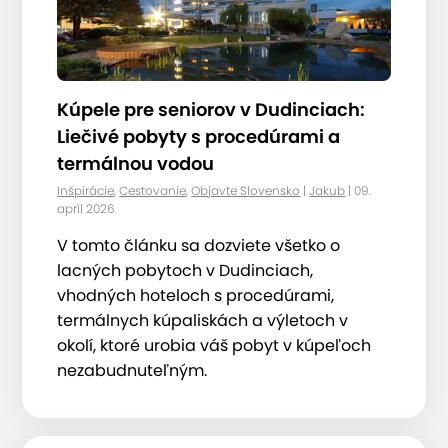
Kúpele pre seniorov v Dudinciach:
Liečivé pobyty s procedúrami a
termálnou vodou
Inšpirácie
,
Cestovanie
,
Objavte Slovensko
|
Jakub
| 09.
apríl 2026
V tomto článku sa dozviete všetko o
lacných pobytoch v Dudinciach,
vhodných hoteloch s procedúrami,
termálnych kúpaliskách a výletoch v
okolí, ktoré urobia váš pobyt v kúpeľoch
nezabudnuteľným.