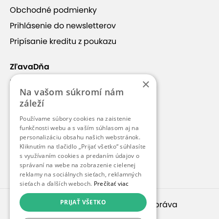
Obchodné podmienky
Prihlásenie do newsletterov
Pripísanie kreditu z poukazu
ZľavaDňa
×
Náš príbeh
Na vašom súkromí nám
Kontakt
záleží
Kariéra
Používame súbory cookies na zaistenie
funkčnosti webu a s vaším súhlasom aj na
Blog
personalizáciu obsahu našich webstránok.
Pre médiá
Kliknutím na tlačidlo „Prijať všetko“ súhlasíte
s využívaním cookies a predaním údajov o
Pre partnerov
správaní na webe na zobrazenie cielenej
reklamy na sociálnych sieťach, reklamných
sieťach a ďalších weboch.
Prečítať viac
PRIJAŤ VŠETKO
© 2010 – 2026
inspirago s. r. o.
. Všetky práva
vyhradené.