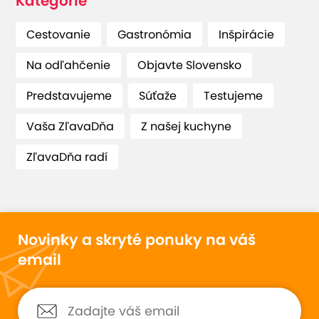
Kategórie
Cestovanie
Gastronómia
Inšpirácie
Na odľahčenie
Objavte Slovensko
Predstavujeme
Súťaže
Testujeme
Vaša ZľavaDňa
Z našej kuchyne
ZľavaDňa radí
Novinky a skryté ponuky na váš
email