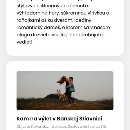
štýlových sklenených dómoch s
výhľadom na hory, súkromnou vírivkou a
raňajkami až ku dverám. Ideálny
romantický darček, o ktorom sa v našom
blogu dozviete všetko, čo potrebujete
vedieť!
Kam na výlet v Banskej Štiavnici
Objavte Slovensko
,
Inšpirácie
,
Cestovanie
|
Jakub
| 15.