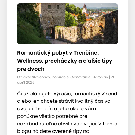
Romantický pobyt v Trenčíne:
Wellness, prechádzky a ďalšie tipy
pre dvoch
Objavte Slovensko
,
Inšpirácie
,
Cestovanie
|
Jaroslav
| 20.
apríl 2026
Či už plánujete výročie, romantický víkend
alebo len chcete stráviť kvalitný čas vo
dvojici, Trenčín a jeho okolie vám
ponúkne všetko potrebné pre
nezabudnuteľné chvíle vo dvojici. V tomto
blogu nájdete overené tipy na