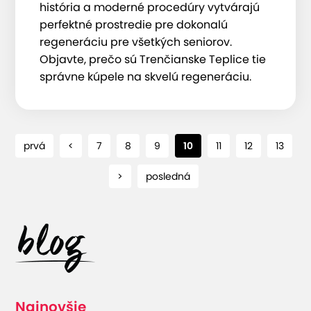
história a moderné procedúry vytvárajú
perfektné prostredie pre dokonalú
regeneráciu pre všetkých seniorov.
Objavte, prečo sú Trenčianske Teplice tie
správne kúpele na skvelú regeneráciu.
prvá
<
7
8
9
10
11
12
13
>
posledná
Najnovšie