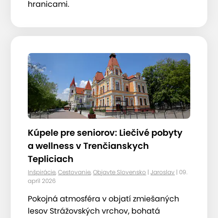
hranicami.
Kúpele pre seniorov: Liečivé pobyty
a wellness v Trenčianskych
Tepliciach
Inšpirácie
,
Cestovanie
,
Objavte Slovensko
|
Jaroslav
| 09.
apríl 2026
Pokojná atmosféra v objatí zmiešaných
lesov Strážovských vrchov, bohatá