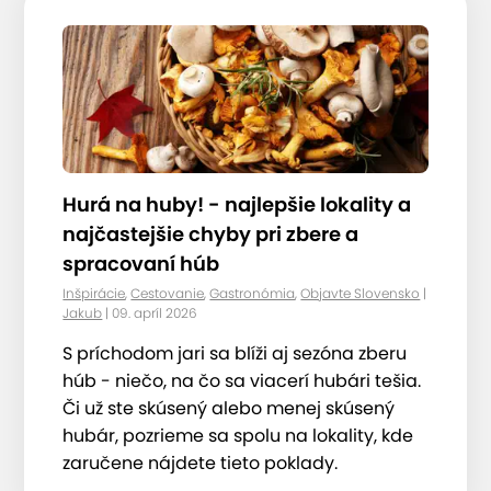
Hurá na huby! - najlepšie lokality a
najčastejšie chyby pri zbere a
spracovaní húb
Inšpirácie
,
Cestovanie
,
Gastronómia
,
Objavte Slovensko
|
Jakub
| 09. apríl 2026
S príchodom jari sa blíži aj sezóna zberu
húb - niečo, na čo sa viacerí hubári tešia.
Či už ste skúsený alebo menej skúsený
hubár, pozrieme sa spolu na lokality, kde
zaručene nájdete tieto poklady.