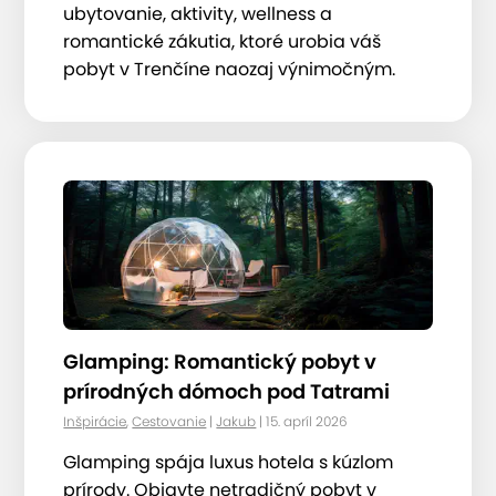
ubytovanie, aktivity, wellness a
romantické zákutia, ktoré urobia váš
pobyt v Trenčíne naozaj výnimočným.
Glamping: Romantický pobyt v
prírodných dómoch pod Tatrami
Inšpirácie
,
Cestovanie
|
Jakub
| 15. apríl 2026
Glamping spája luxus hotela s kúzlom
prírody. Objavte netradičný pobyt v