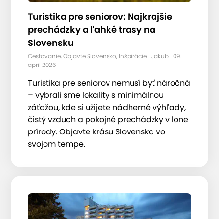
Turistika pre seniorov: Najkrajšie
prechádzky a ľahké trasy na
Slovensku
Cestovanie
,
Objavte Slovensko
,
Inšpirácie
|
Jakub
| 09.
apríl 2026
Turistika pre seniorov nemusí byť náročná
– vybrali sme lokality s minimálnou
záťažou, kde si užijete nádherné výhľady,
čistý vzduch a pokojné prechádzky v lone
prírody. Objavte krásu Slovenska vo
svojom tempe.