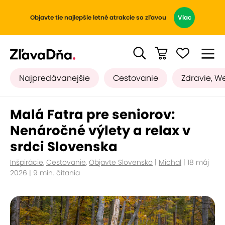
Objavte tie najlepšie letné atrakcie so zľavou
Viac
Najpredávanejšie
Cestovanie
Zdravie, W
Malá Fatra pre seniorov:
Nenáročné výlety a relax v
srdci Slovenska
Inšpirácie
,
Cestovanie
,
Objavte Slovensko
|
Michal
| 18 máj
2026 | 9 min. čítania