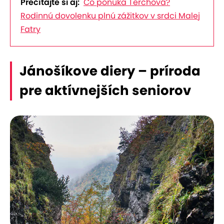
Prečítajte si aj:
Čo ponúka Terchová?
Rodinnú dovolenku plnú zážitkov v srdci Malej
Fatry
Jánošíkove diery – príroda
pre aktívnejších seniorov