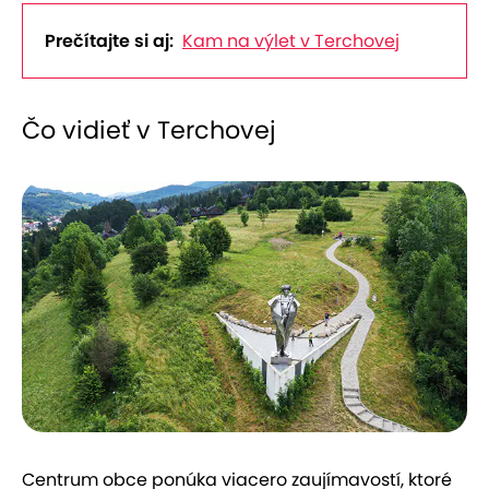
Prečítajte si aj:
Kam na výlet v Terchovej
Čo vidieť v Terchovej
Centrum obce ponúka viacero zaujímavostí, ktoré