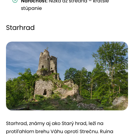
Náročnosť:
Nízka až stredná – kratšie
stúpanie
Starhrad
Starhrad, známy aj ako Starý hrad, leží na
protiľahlom brehu Váhu oproti Strečnu. Ruina