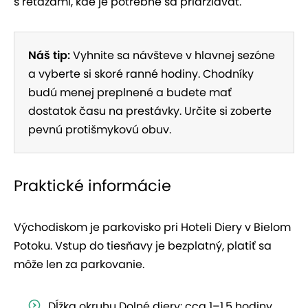
s reťazami, kde je potrebné sa pridržiavať.
Náš tip:
Vyhnite sa návšteve v hlavnej sezóne
a vyberte si skoré ranné hodiny. Chodníky
budú menej preplnené a budete mať
dostatok času na prestávky. Určite si zoberte
pevnú protišmykovú obuv.
Praktické informácie
Východiskom je parkovisko pri Hoteli Diery v Bielom
Potoku. Vstup do tiesňavy je bezplatný, platiť sa
môže len za parkovanie.
Dĺžka okruhu Dolné diery: cca 1–1,5 hodiny