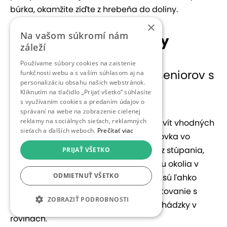
búrka, okamžite zíďte z hrebeňa do doliny.
×
Na vašom súkromí nám
Často kladené otázky
záleží
Používame súbory cookies na zaistenie
Je Malá Fatra vhodná pre seniorov s
funkčnosti webu a s vaším súhlasom aj na
personalizáciu obsahu našich webstránok.
obmedzenou mobilitou?
Kliknutím na tlačidlo „Prijať všetko“ súhlasíte
s využívaním cookies a predaním údajov o
správaní na webe na zobrazenie cielenej
reklamy na sociálnych sieťach, reklamných
Áno, Malá Fatra ponúka množstvo aktivít vhodných
sieťach a ďalších weboch.
Prečítať viac
aj pre menej mobilných seniorov. Lanovka vo
Vrátnej umožňuje dostať sa do hôr bez stúpania,
PRIJAŤ VŠETKO
Terchovský vláčik poskytuje prehliadku okolia v
ODMIETNUŤ VŠETKO
sede a kúpele v Rajeckých Tepliciach sú ľahko
dostupné. Odporúčame vybrať si ubytovanie s
ZOBRAZIŤ PODROBNOSTI
výťahom a zamerať sa na krátke prechádzky v
rovinách.