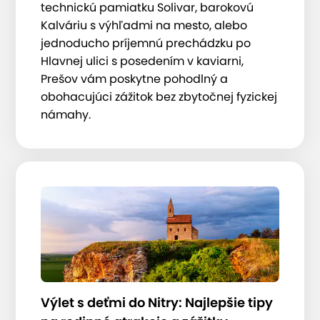
technickú pamiatku Solivar, barokovú
Kalváriu s výhľadmi na mesto, alebo
jednoducho príjemnú prechádzku po
Hlavnej ulici s posedením v kaviarni,
Prešov vám poskytne pohodlný a
obohacujúci zážitok bez zbytočnej fyzickej
námahy.
Výlet s deťmi do Nitry: Najlepšie tipy