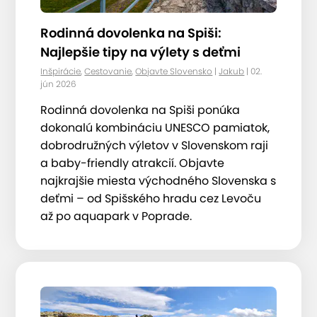
Rodinná dovolenka na Spiši:
Najlepšie tipy na výlety s deťmi
Inšpirácie
,
Cestovanie
,
Objavte Slovensko
|
Jakub
| 02.
jún 2026
Rodinná dovolenka na Spiši ponúka
dokonalú kombináciu UNESCO pamiatok,
dobrodružných výletov v Slovenskom raji
a baby-friendly atrakcií. Objavte
najkrajšie miesta východného Slovenska s
deťmi – od Spišského hradu cez Levoču
až po aquapark v Poprade.