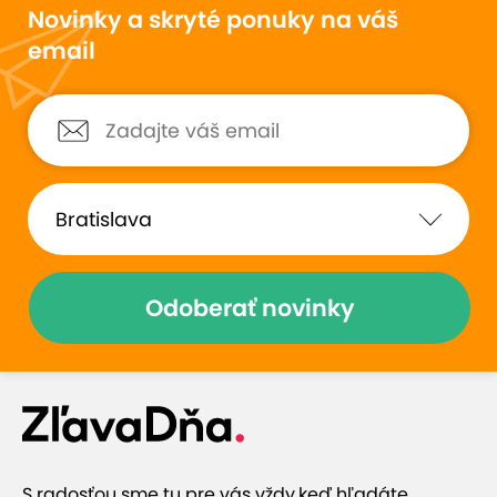
Novinky a skryté ponuky na váš
email
Odoberať novinky
S radosťou sme tu pre vás vždy,
keď hľadáte