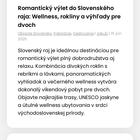
Romantický výlet do Slovenského
raja: Wellness, rokliny a výhľady pre
dvoch
Objavte Slovensko
,
Inšpirácie
,
Cestovanie
|
Jakub
| 01. jún
2026
Slovenský raj je ideálnou destináciou pre
romantický výlet plný dobrodružstva aj
relaxu. Kombinácia divokých roklín s
rebríkmi a lávkami, panoramatických
vyhliadok a večerného wellness vytvára
dokonalý víkendový pobyt pre dvoch.
Objavte najkrajšie trasy, UNESCO jaskyne
a útulné wellness ubytovania v srdci
východoslovenskej prírody.