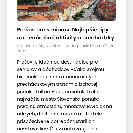
Prešov pre seniorov: Najlepšie tipy
na nenáročné aktivity a prechádzky
Cestovanie
,
Objavte Slovensko
,
Inšpirácie
|
Peter
| 02. jún
2026
Prešov je ideálnou destináciou pre
seniorov a dôchodcov vďaka svojmu
historickému centru, nenáročným
prechádzkovým trasám a bohatej
ponuke kultúrnych pamiatok. Tretie
najväčšie mesto Slovenska ponúka
pokojnú atmosféru, množstvo lavičiek na
oddych, dostupné múzeá a atrakcie
prispôsobené potrebám starších
návštevníkov. Či už máte záujem o