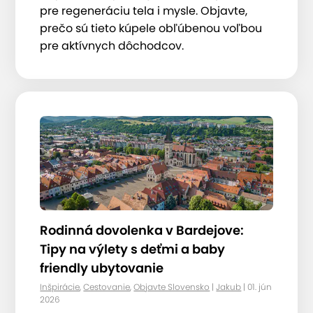
pre regeneráciu tela i mysle. Objavte,
prečo sú tieto kúpele obľúbenou voľbou
pre aktívnych dôchodcov.
Rodinná dovolenka v Bardejove:
Tipy na výlety s deťmi a baby
friendly ubytovanie
Inšpirácie
,
Cestovanie
,
Objavte Slovensko
|
Jakub
| 01. jún
2026