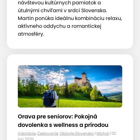
návštevou kultúrnych pamiatok a
útulnými chvíľami v srdci Slovenska.
Martin ponúka ideálnu kombináciu relaxu,
aktívneho oddychu a romantickej
atmosféry.
Orava pre seniorov: Pokojná
dovolenka s wellness a prírodou
Inšpirácie
,
Cestovanie
,
Objavte Slovensko
|
Michal
| 02.
jún 2026