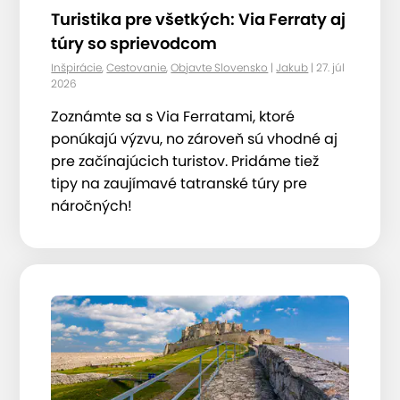
Turistika pre všetkých: Via Ferraty aj
túry so sprievodcom
Inšpirácie
,
Cestovanie
,
Objavte Slovensko
|
Jakub
| 27. júl
2026
Zoznámte sa s Via Ferratami, ktoré
ponúkajú výzvu, no zároveň sú vhodné aj
pre začínajúcich turistov. Pridáme tiež
tipy na zaujímavé tatranské túry pre
náročných!