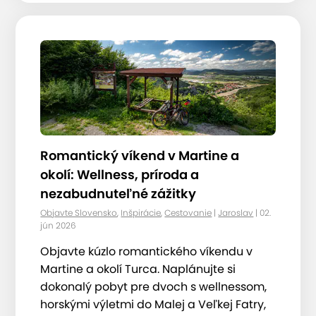
Romantický víkend v Martine a
okolí: Wellness, príroda a
nezabudnuteľné zážitky
Objavte Slovensko
,
Inšpirácie
,
Cestovanie
|
Jaroslav
| 02.
jún 2026
Objavte kúzlo romantického víkendu v
Martine a okolí Turca. Naplánujte si
dokonalý pobyt pre dvoch s wellnessom,
horskými výletmi do Malej a Veľkej Fatry,