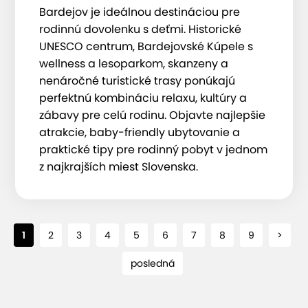
Bardejov je ideálnou destináciou pre
rodinnú dovolenku s deťmi. Historické
UNESCO centrum, Bardejovské Kúpele s
wellness a lesoparkom, skanzeny a
nenáročné turistické trasy ponúkajú
perfektnú kombináciu relaxu, kultúry a
zábavy pre celú rodinu. Objavte najlepšie
atrakcie, baby-friendly ubytovanie a
praktické tipy pre rodinný pobyt v jednom
z najkrajších miest Slovenska.
1
2
3
4
5
6
7
8
9
>
posledná