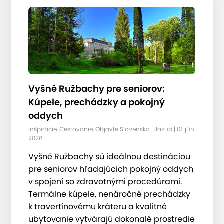
Vyšné Ružbachy pre seniorov:
Kúpele, prechádzky a pokojný
oddych
Inšpirácie
,
Cestovanie
,
Objavte Slovensko
|
Jakub
| 01. jún
2026
Vyšné Ružbachy sú ideálnou destináciou
pre seniorov hľadajúcich pokojný oddych
v spojení so zdravotnými procedúrami.
Termálne kúpele, nenáročné prechádzky
k travertínovému kráteru a kvalitné
ubytovanie vytvárajú dokonalé prostredie