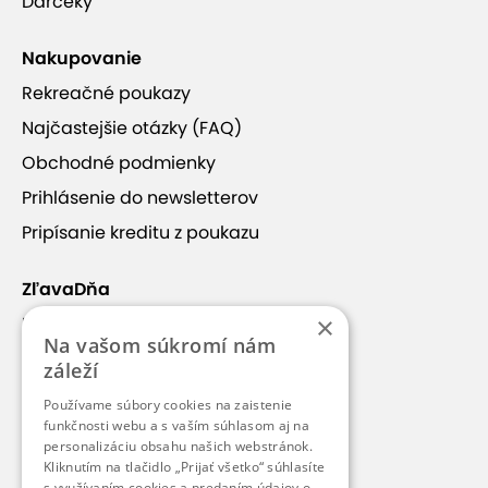
Darčeky
Nakupovanie
Rekreačné poukazy
Najčastejšie otázky (FAQ)
Obchodné podmienky
Prihlásenie do newsletterov
Pripísanie kreditu z poukazu
ZľavaDňa
×
Náš príbeh
Na vašom súkromí nám
Kontakt
záleží
Kariéra
Používame súbory cookies na zaistenie
funkčnosti webu a s vaším súhlasom aj na
Blog
personalizáciu obsahu našich webstránok.
Pre médiá
Kliknutím na tlačidlo „Prijať všetko“ súhlasíte
s využívaním cookies a predaním údajov o