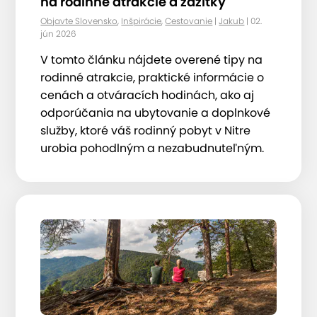
na rodinné atrakcie a zážitky
Objavte Slovensko
,
Inšpirácie
,
Cestovanie
|
Jakub
| 02.
jún 2026
V tomto článku nájdete overené tipy na
rodinné atrakcie, praktické informácie o
cenách a otváracích hodinách, ako aj
odporúčania na ubytovanie a doplnkové
služby, ktoré váš rodinný pobyt v Nitre
urobia pohodlným a nezabudnuteľným.