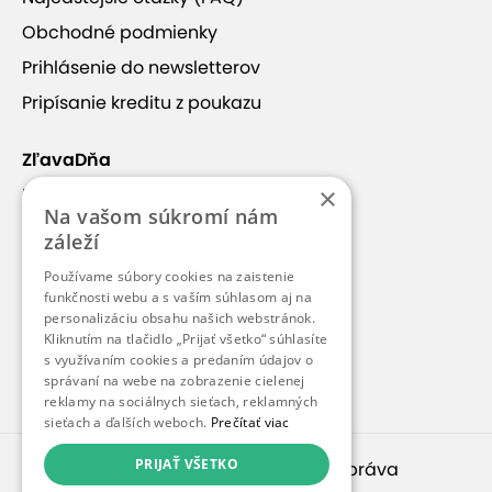
Obchodné podmienky
Prihlásenie do newsletterov
Pripísanie kreditu z poukazu
ZľavaDňa
×
Náš príbeh
Na vašom súkromí nám
Kontakt
záleží
Kariéra
Používame súbory cookies na zaistenie
funkčnosti webu a s vaším súhlasom aj na
Blog
personalizáciu obsahu našich webstránok.
Pre médiá
Kliknutím na tlačidlo „Prijať všetko“ súhlasíte
s využívaním cookies a predaním údajov o
Pre partnerov
správaní na webe na zobrazenie cielenej
reklamy na sociálnych sieťach, reklamných
sieťach a ďalších weboch.
Prečítať viac
PRIJAŤ VŠETKO
© 2010 – 2026
inspirago s. r. o.
. Všetky práva