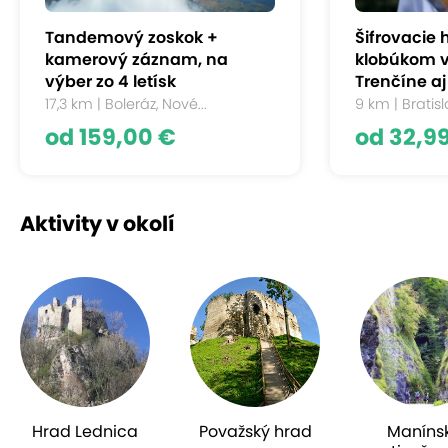
tých najmenších.
Tandemový zoskok +
Šifrovacie 
kamerový záznam, na
klobúkom v 
Súčasťou wellness centra je tiež úžasný
saunový
výber zo 4 letísk
Trenčíne aj 
svet, v ktorom nájdete fínsku, soľnú, bylinnú a
17,3 km | Boleráz, Nové...
9 km | Bratisla
aroma saunu.
Okrem nich vás tu čaká tiež
soľná
od 159,00 €
od 32,9
jaskyňa, tepidárium
a
vyhrievaná lavica.
Aktivity v okolí
Hrad Lednica
Považský hrad
Maníns