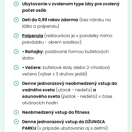
Ubytovanie v zvolenom type izby pre zvolený
počet osôb
Deti do 0,99 rokov zdarma
(bez nároku na
lôžko a polpenziu)
Polpenzia
(reštaurácia je v pondelky mimo
prevádzku - okrem sviatkov):
• Raňajky:
podávané formou bufetových
stolov
• Večere:
bufetové stoly alebo 2-chodová
večera (výber z 3 druhov jedál)
Denne
jednorazový neobmedzený vstup do
vodného sveta
(utorok - nedeľa)
a
saunového sveta
(piatok - nedeľa) v čase
otváracích hodín
Neobmedzený vstup do fitness
Denne jednorazový vstup do DŽUNGĽA
PARKU
(v prípade ubytovania aj s deťmi)