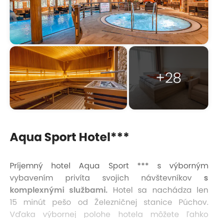
+28
Aqua Sport Hotel***
Príjemný hotel Aqua Sport *** s výborným
vybavením privíta svojich návštevníkov
s
komplexnými službami.
Hotel sa nachádza len
15 minút pešo od Železničnej stanice Púchov.
Vďaka výbornej polohe hotela môžete ľahko