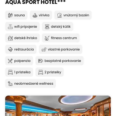
AQUA SPORT HOTEL***
sauna
vírivka
vnútorný bazén
wifi pripojenie
detský kútik
detské ihrisko
fitness centrum
reštaurácia
vlastné parkovanie
polpenzia
bezplatné parkovanie
1 prístelka
2 prístelky
neobmedzené wellness