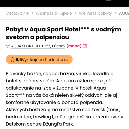
Cestovanie
Wellness a kúpele
Wellness pobyty
AQUA
Pobyt v Aqua Sport Hotel*** s vodným
svetom a polpenziou
AQUA SPORT HOTEL***, Púchov
(mapa)
9.5
Vynikajúce hodnotenie
Plavecký bazén, sedací bazén, vírivka, ležadlá či
bufet s občerstvením. A potom už len spokojné
odfukovanie na izbe v župane. V hoteli Aqua
Sport*** na vás čaká nielen skvelý oddych, ale aj
komfortné ubytovanie a bohatá polpenzia.
Aktívnych hostí zaujme množstvo športovísk (tenis,
bedminton, bowling), a tí najmenší sa zas zabavia v
Detskom centre Džungľa Park.