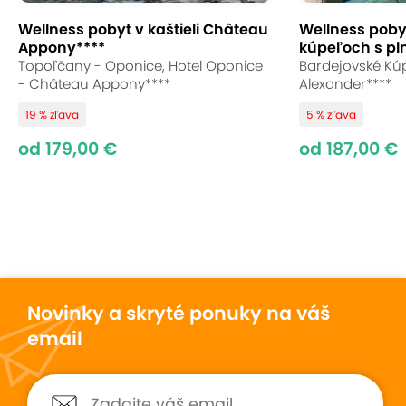
Wellness pobyt v kaštieli Château
Wellness poby
Appony****
kúpeľoch s pl
Topoľčany - Oponice, Hotel Oponice
Bardejovské Kúp
- Château Appony****
Alexander****
19 % zľava
5 % zľava
od 179,00 €
od 187,00 €
Novinky a skryté ponuky na váš
email