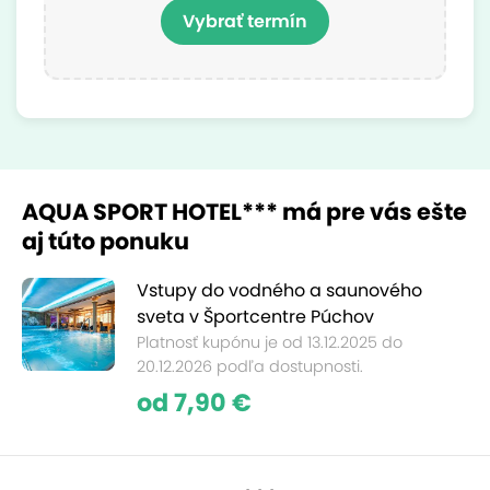
Vybrať termín
AQUA SPORT HOTEL*** má pre vás ešte
aj túto ponuku
Vstupy do vodného a saunového
sveta v Športcentre Púchov
Platnosť kupónu je od 13.12.2025 do
20.12.2026 podľa dostupnosti.
od 7,90 €