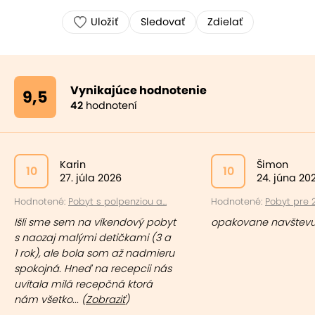
Uložiť
Sledovať
Zdielať
Vynikajúce hodnotenie
9,5
42
hodnotení
Karin
Šimon
10
10
27. júla 2026
24. júna 20
Hodnotené:
Pobyt s polpenziou a...
Hodnotené:
Pobyt pre 2
Išli sme sem na víkendový pobyt
opakovane navštev
s naozaj malými detičkami (3 a
1 rok), ale bola som až nadmieru
spokojná. Hneď na recepcii nás
uvítala milá recepčná ktorá
nám všetko... (
Zobraziť
)