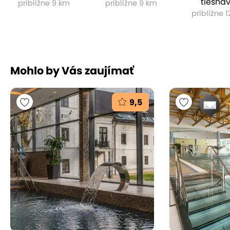
tiesňa
približne 9 km
približne 9 km
približne 
Mohlo by Vás zaujímať
9,5