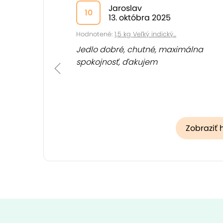
Jaroslav
10
13. októbra 2025
Hodnotené:
1,5 kg Veľký indický...
Jedlo dobré, chutné, maximálna
spokojnosť, ďakujem
Zobraziť 