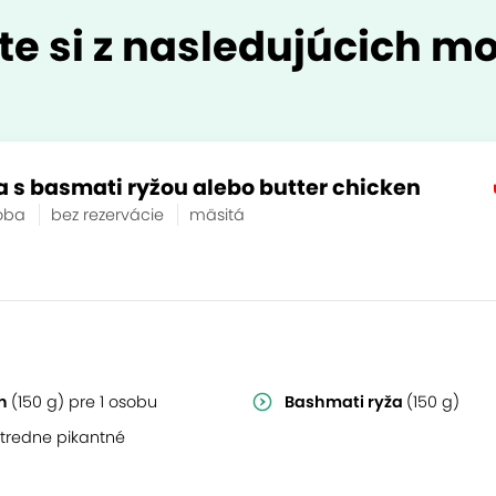
te si z nasledujúcich mo
a s basmati ryžou alebo butter chicken
soba
bez rezervácie
mäsitá
en
(150 g) pre 1 osobu
Bashmati ryža
(150 g)
stredne pikantné