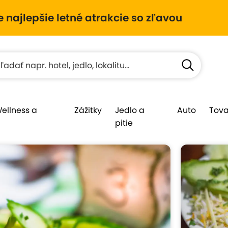
e najlepšie letné atrakcie so zľavou
Wellness a
Zážitky
Jedlo a
Auto
Tova
pitie