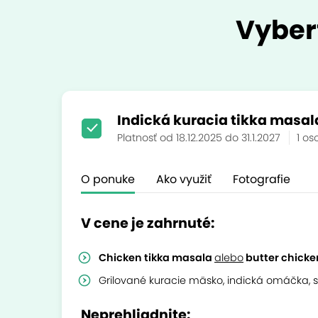
Vyber
Indická kuracia tikka masal
Platnosť od 18.12.2025 do 31.1.2027
1 o
O ponuke
Ako využiť
Fotografie
V cene je zahrnuté:
Chicken tikka masala
alebo
butter chick
Grilované kuracie mäsko, indická omáčka, 
Neprehliadnite: