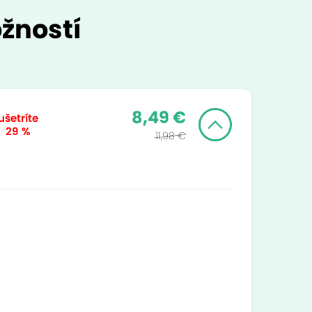
žností
8,49 €
ušetríte
29 %
11,98 €