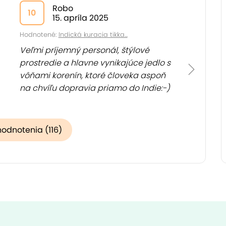
Robo
10
15. apríla 2025
Hodnotené:
Indická kuracia tikka...
Veľmi príjemný personál, štýlové
prostredie a hlavne vynikajúce jedlo s
vôňami korenín, ktoré človeka aspoň
na chvíľu dopravia priamo do Indie:-)
hodnotenia (116)