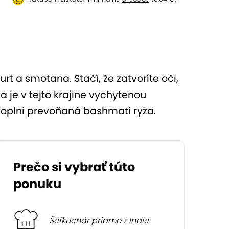
rt a smotana. Stačí, že zatvoríte oči,
a je v tejto krajine vychytenou
k doplní prevoňaná bashmati ryža.
Prečo si vybrať túto
ponuku
Šéfkuchár priamo z Indie