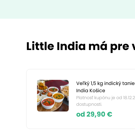
Little India má pre
Veľký 1,5 kg indický tanie
India Košice
Platnosť kupónu je od 18.12.
dostupnosti.
od 29,90 €