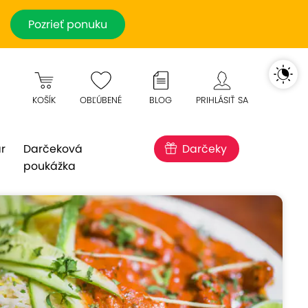
Pozrieť ponuku
KOŠÍK
OBĽÚBENÉ
BLOG
PRIHLÁSIŤ SA
r
Darčeková
Darčeky
poukážka