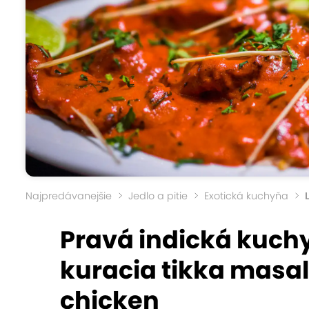
Najpredávanejšie
Jedlo a pitie
Exotická kuchyňa
Pravá indická kuchyň
kuracia tikka masal
chicken