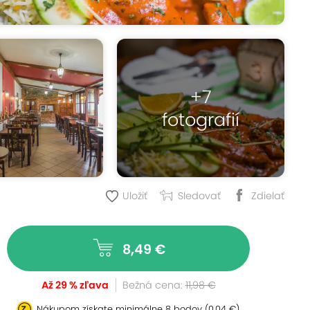
+7
fotografií
Uložiť
Sledovať
Zdielať
8,49 €
Až 29 % zľava
Bežná cena:
11,98 €
Nákupom získate minimálne
8 bodov
(0,04 €)