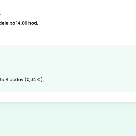
.
ele po 14.00 hod.
ate 8 bodov (0,04 €).