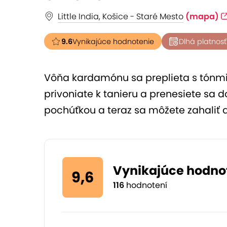
Little India, Košice - Staré Mesto
(mapa)
9.6
Vynikajúce hodnotenie
Dlhá platnosť
Vôňa kardamónu sa preplieta s tónmi ko
privoniate k tanieru a prenesiete sa d
pochúťkou a teraz sa môžete zahaliť do
Vynikajúce hodno
9,6
116
hodnotení