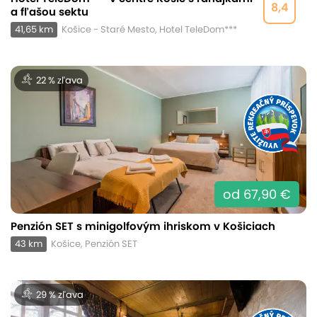
8,4
a fľašou sektu
41,65 km
Košice - Staré Mesto, Hotel TeleDom***
22 % zľava
od 67,90 €
Penzión SET s minigolfovým ihriskom v Košiciach
43 km
Košice, Penzión SET
29 % zľava