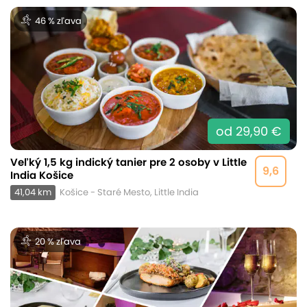
46 % zľava
od 29,90 €
Veľký 1,5 kg indický tanier pre 2 osoby v Little
9,6
India Košice
41,04 km
Košice - Staré Mesto, Little India
20 % zľava