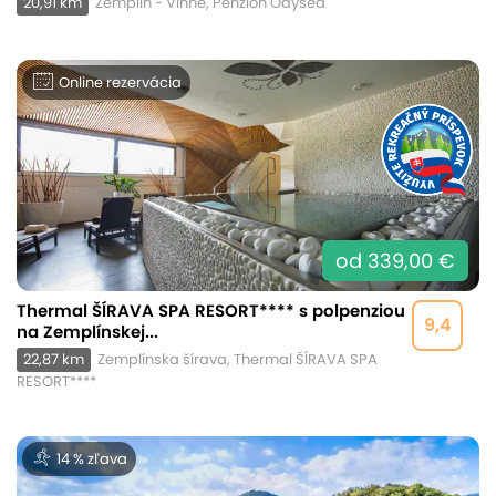
20,91 km
Zemplín - Vinné, Penzión Odysea
Online rezervácia
od 339,00 €
Thermal ŠÍRAVA SPA RESORT**** s polpenziou
9,4
na Zemplínskej...
22,87 km
Zemplínska šírava, Thermal ŠÍRAVA SPA
RESORT****
14 % zľava