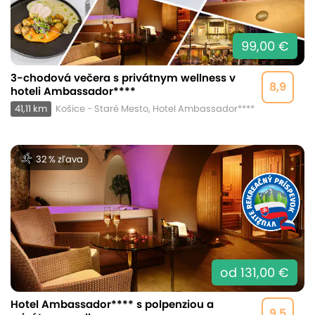
99,00 €
3-chodová večera s privátnym wellness v
8,9
hoteli Ambassador****
41,11 km
Košice - Staré Mesto, Hotel Ambassador****
32 % zľava
od 131,00 €
Hotel Ambassador**** s polpenziou a
9,5