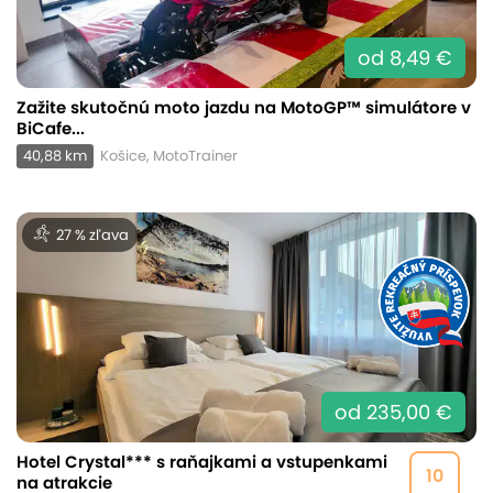
od 8,49 €
Zažite skutočnú moto jazdu na MotoGP™ simulátore v
BiCafe...
40,88 km
Košice, MotoTrainer
27 % zľava
od 235,00 €
Hotel Crystal*** s raňajkami a vstupenkami
10
na atrakcie