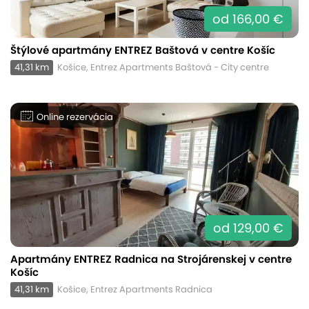
od 166,00 €
Štýlové apartmány ENTREZ Baštová v centre Košíc
41,31 km
Košice, Entrez Apartments Baštová - City centre
Online rezervácia
od 129,00 €
Apartmány ENTREZ Radnica na Strojárenskej v centre
Košíc
41,31 km
Košice, Entrez Apartments Radnica