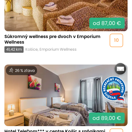
od 87,00 €
Súkromný wellness pre dvoch v Emporium
10
Wellness
41,42 km
Košice, Emporium Wellness
26 % zľava
od 89,00 €
Hotel TeleDom*** v centre Košíc s raňajkami