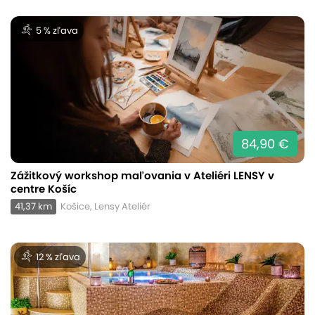
5 % zľava
84,90 €
Zážitkový workshop maľovania v Ateliéri LENSY v
centre Košíc
41,37 km
Košice, Lensy Ateliér
12 % zľava