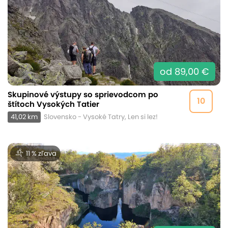
od 89,00 €
Skupinové výstupy so sprievodcom po
10
štítoch Vysokých Tatier
41,02 km
Slovensko - Vysoké Tatry, Len si lez!
11 % zľava