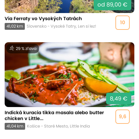
od 89,00 €
Via Ferraty vo Vysokých Tatrách
10
41,02 km
Slovensko - Vysoké Tatry, Len si lez!
29 % zľava
8,49 €
Indická kuracia tikka masala alebo butter
9,6
chicken v Little...
41,04 km
Košice - Staré Mesto, Little India