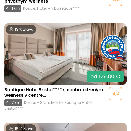
privátnym wellness
41,11 km
Košice, Hotel Ambassador****
13 % zľava
od 129,00 €
Boutique Hotel Bristol**** s neobmedzeným
9,2
wellness v centre...
41,12 km
Košice - Staré Mesto, Boutique Hotel
Bristol****
15 % zľava