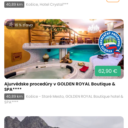
40,89 km
Košice, Hotel Crystal***
16 % zľava
62,90 €
Ajurvédske procedúry v GOLDEN ROYAL Boutique &
SPA****
40,89 km
Košice - Staré Mesto, GOLDEN ROYAL Boutique hotel &
SPA****