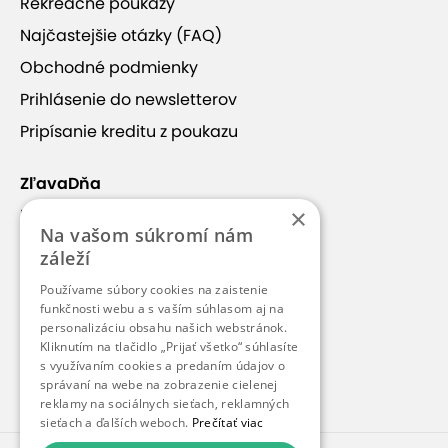
Rekreačné poukazy
Najčastejšie otázky (FAQ)
Obchodné podmienky
Prihlásenie do newsletterov
Pripísanie kreditu z poukazu
ZľavaDňa
×
Náš príbeh
Na vašom súkromí nám
Kontakt
záleží
Kariéra
Používame súbory cookies na zaistenie
Blog
funkčnosti webu a s vaším súhlasom aj na
personalizáciu obsahu našich webstránok.
Pre médiá
Kliknutím na tlačidlo „Prijať všetko“ súhlasíte
s využívaním cookies a predaním údajov o
Pre partnerov
správaní na webe na zobrazenie cielenej
reklamy na sociálnych sieťach, reklamných
sieťach a ďalších weboch.
Prečítať viac