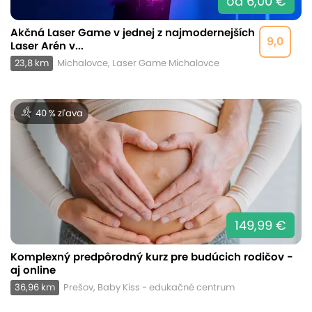
od 6,00 €
Akčná Laser Game v jednej z najmodernejších
9,0
Laser Arén v...
23,8 km
Michalovce, Laser Game Michalovce
40 % zľava
149,99 €
Komplexný predpôrodný kurz pre budúcich rodičov -
aj online
36,96 km
Prešov, Baby Kiss - edukačné centrum