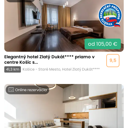
od 105,00 €
Elegantný hotel Zlatý Dukát**** priamo v
9,5
centre Košíc s...
41,3 km
Košice - Staré Mesto, Hotel Zlatý Dukát****
Online rezervácia