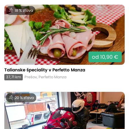
18 % zľava
od 10,90 €
Talianske špeciality v Perfetto Manza
37,71 km
Prešov, Perfetto Manza
20 % zľava