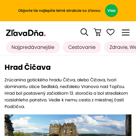
Objavte tie najlepšie letné atrakcie so zľavou
Viac
Najpredávanejšie
Cestovanie
Zdravie, W
Hrad Čičava
Zrúcanina gotického hradu Čičva, alebo Čičava, tvorí
dominantu obce Sedliská, neďaleko Vranova nad Topľou.
Hrad bol postavený začiatkom 13. storočia a bol strediskom
rozsiahleho panstva. Vedie k nemu cesta z miestnej časti
Podčičva.