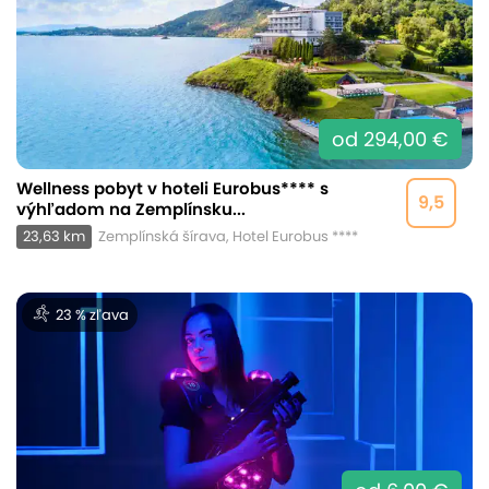
od 294,00 €
Wellness pobyt v hoteli Eurobus**** s
9,5
výhľadom na Zemplínsku...
23,63 km
Zemplínská šírava, Hotel Eurobus ****
23 % zľava