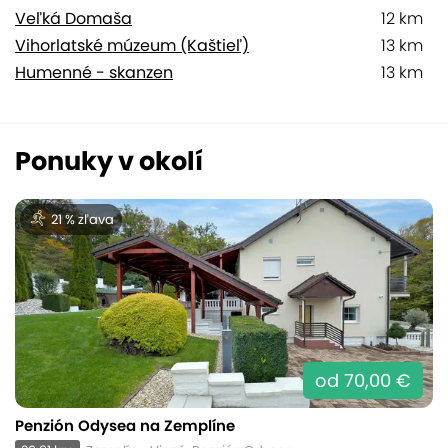
Veľká Domaša
12 km
Vihorlatské múzeum (Kaštieľ)
13 km
Humenné - skanzen
13 km
Ponuky v okolí
21 % zľava
od 70,00 €
Penzión Odysea na Zemplíne